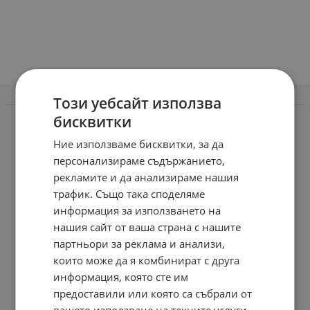
Този уебсайт използва
Информация
бисквитки
Доставка и плащане
Ние използваме бисквитки, за да
Гаранционни условия
персонализираме съдържанието,
Общи условия
рекламите и да анализираме нашия
трафик. Също така споделяме
Политиката за поверителност
информация за използването на
Политика за използване на бисквитки
нашия сайт от ваша страна с нашите
Решаване на спорове - ОРС
партньори за реклама и анализи,
които може да я комбинират с друга
Отказ от онлайн поръчка
информация, която сте им
Условия за връщане
предоставили или която са събрали от
вашето използване на техните услуги.
За Нас