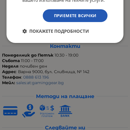
Отзиви
ПРИЕМЕТЕ ВСИЧКИ
Карта на сайта
Контакти
ПОКАЖЕТЕ ПОДРОБНОСТИ
Контакти
Понеделник до Петък
10:30 - 19:00
Събота
11:00 - 17:00
Неделя
почивен ден
Адрес
: Варна 9000, бул. Сливница, № 142
Телефон
:
0888 613 196
Мейл:
sales:at:gaminggear.bg
Методи на плащане
Следвайте ни