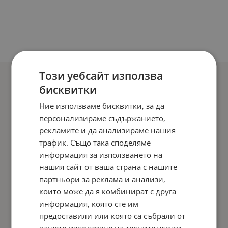
Този уебсайт използва
Информация
бисквитки
Доставка и плащане
Ние използваме бисквитки, за да
Гаранционни условия
персонализираме съдържанието,
Общи условия
рекламите и да анализираме нашия
трафик. Също така споделяме
Политиката за поверителност
информация за използването на
Политика за използване на бисквитки
нашия сайт от ваша страна с нашите
Решаване на спорове - ОРС
партньори за реклама и анализи,
които може да я комбинират с друга
Отказ от онлайн поръчка
информация, която сте им
Условия за връщане
предоставили или която са събрали от
вашето използване на техните услуги.
За Нас