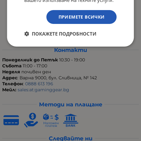
Отзиви
ПРИЕМЕТЕ ВСИЧКИ
Карта на сайта
Контакти
ПОКАЖЕТЕ ПОДРОБНОСТИ
Контакти
Понеделник до Петък
10:30 - 19:00
Събота
11:00 - 17:00
Неделя
почивен ден
Адрес
: Варна 9000, бул. Сливница, № 142
Телефон
:
0888 613 196
Мейл:
sales:at:gaminggear.bg
Методи на плащане
Следвайте ни