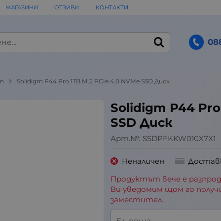
МАГАЗИНИ
ОТЗИВИ
КОНТАКТИ
08
gm
Solidigm P44 Pro 1TB M.2 PCIe 4.0 NVMe SSD Диск
Solidigm P44 Pro
SSD Диск
Арт.№:
SSDPFKKW010X7X1
Неналичен
Достав
Продуктът вече е разпрод
Ви уведомим щом го получ
заместител.
Ел. поща