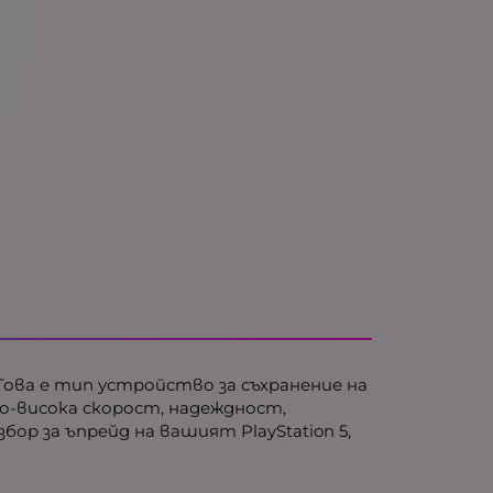
я. Това е тип устройство за съхранение на
о-висока скорост, надеждност,
ор за ъпрейд на вашият PlayStation 5,