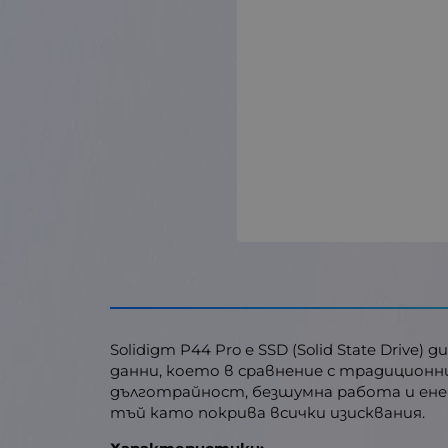
Solidigm P44 Pro е SSD (Solid State Driv
данни, което в сравнение с традицион
дълготрайност, безшумна работа и енерг
тъй като покрива всички изисквания.