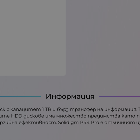
Информация
e) диск с капацитет 1 TB и бърз трансфер на информаци
ните HDD дискове има множество предимства като п
ийна ефективност. Solidigm P44 Pro е отличният изб