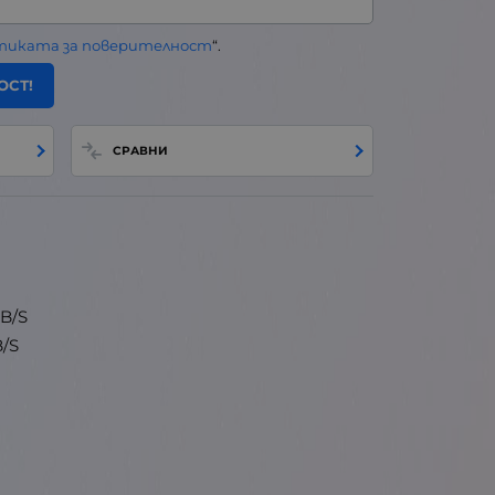
тиката за поверителност
“.
ОСТ!
СРАВНИ
B/S
/S