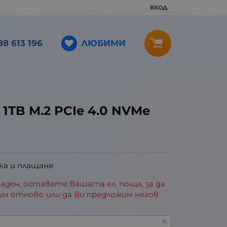
ВХОД
ЛЮБИМИ
88 613 196
 1TB M.2 PCIe 4.0 NVMe
ка и плащане
аден, оставете Вашата ел. поща, за да
им отново или да Ви предложим негов