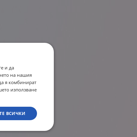
е и да
нето на нашия
 да я комбинират
ашето използване
ТЕ ВСИЧКИ