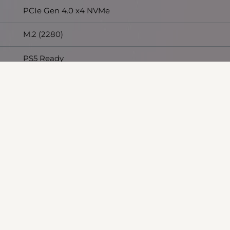
PCIe Gen 4.0 x4 NVMe
M.2 (2280)
PS5 Ready
60 месеца