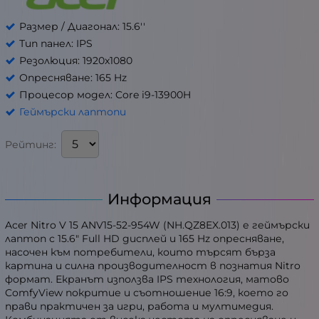
Размер / Диагонал: 15.6''
Тип панел: IPS
Резолюция: 1920x1080
Опресняване: 165 Hz
Процесор модел: Core i9-13900H
Геймърски лаптопи
Рейтинг:
Информация
Acer Nitro V 15 ANV15-52-954W (NH.QZ8EX.013) е геймърски
лаптоп с 15.6" Full HD дисплей и 165 Hz опресняване,
насочен към потребители, които търсят бърза
картина и силна производителност в познатия Nitro
формат. Екранът използва IPS технология, матово
ComfyView покритие и съотношение 16:9, което го
прави практичен за игри, работа и мултимедия.