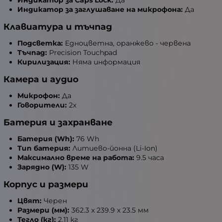
Индикатор за заглушаване на микрофона:
Да
Клавиатура и тъчпад
Подсветка:
Едноцветна, оранжево - червена
Тъчпад:
Precision Touchpad
Кирилизация:
Няма информация
Камера и аудио
Микрофон:
Да
Говорители:
2x
Батерия и захранване
Батерия (Wh):
76 Wh
Тип батерия:
Литиево-йонна (Li-Ion)
Максимално време на работа:
9.5 часа
Зарядно (W):
135 W
Корпус и размери
Цвят:
Черен
Размери (мм):
362.3 x 239.9 x 23.5 мм
Тегло (кг):
2.11 кг