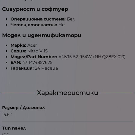
Сигурност и софтуер
Операционна система:
Без
Четец отпечатък:
Не
Модел и идентификатори
Марка:
Acer
Серия:
Nitro V 15
Модел/Part Number:
ANV15-52-954W (NH.QZ8EX.013)
EAN:
4711474857675
Гаранция:
24 месеца
Характеристики
Размер / Диагонал
15.6''
Тип панел