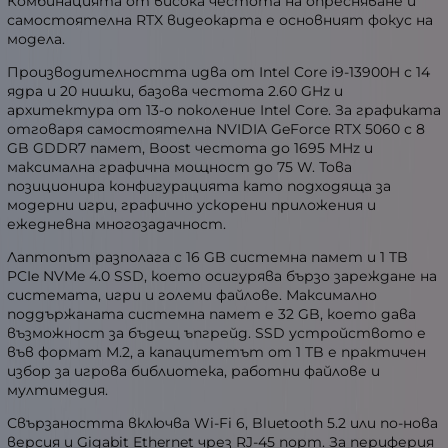
Комбинацията от висока честота на опресняване и
самостоятелна RTX видеокарта е основният фокус на
модела.
Производителността идва от Intel Core i9-13900H с 14
ядра и 20 нишки, базова честота 2.60 GHz и
архитектура от 13-о поколение Intel Core. За графиката
отговаря самостоятелна NVIDIA GeForce RTX 5060 с 8
GB GDDR7 памет, Boost честота до 1695 MHz и
максимална графична мощност до 75 W. Това
позиционира конфигурацията като подходяща за
модерни игри, графично ускорени приложения и
ежедневна многозадачност.
Лаптопът разполага с 16 GB системна памет и 1 TB
PCIe NVMe 4.0 SSD, което осигурява бързо зареждане на
системата, игри и големи файлове. Максимално
поддържаната системна памет е 32 GB, което дава
възможност за бъдещ ъпгрейд. SSD устройството е
във формат M.2, а капацитетът от 1 TB е практичен
избор за игрова библиотека, работни файлове и
мултимедия.
Свързаността включва Wi-Fi 6, Bluetooth 5.2 или по-нова
версия и Gigabit Ethernet чрез RJ-45 порт. За периферия