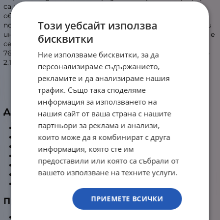
са налични 3x USB-A, 1x USB-C, HDMI, 3.5 мм аудио жак и
общо 4 USB порта. Клавиатурата е с кехлибарена
Този уебсайт използва
подсветка, NitroSense бутон, индикатор за Caps Lock и
индикатор за заглушаване на микрофона, а тъчпадът е
бисквитки
сертифициран като Precision Touchpad. Батерията е
76 Wh, адаптерът е 135 W, теглото е приблизително
Ние използваме бисквитки, за да
2.11 кг, а корпусът е в черен цвят.
персонализираме съдържанието,
рекламите и да анализираме нашия
трафик. Също така споделяме
Детайлни характеристики
информация за използването на
Дисплей
нашия сайт от ваша страна с нашите
партньори за реклама и анализи,
Диагонал:
15.6"
които може да я комбинират с друга
Резолюция:
1920x1080 (FHD)
Опресняване (Hz):
165 Hz
информация, която сте им
Тип панел:
IPS
предоставили или която са събрали от
Съотношение:
16:9
вашето използване на техните услуги.
Покритие:
Матов (ComfyView)
Тъч дисплей:
Не
ПРИЕМЕТЕ ВСИЧКИ
Процесор
Производител:
Intel