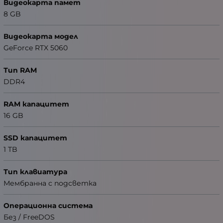
Видеокарта памет
8 GB
Видеокарта модел
GeForce RTX 5060
Тип RAM
DDR4
RAM капацитет
16 GB
SSD капацитет
1 TB
Тип клавиатура
Мембранна с подсветка
Операционна система
Без / FreeDOS