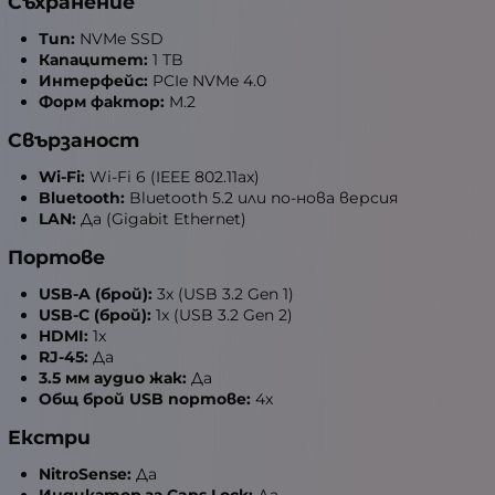
Съхранение
Тип:
NVMe SSD
Капацитет:
1 TB
Интерфейс:
PCIe NVMe 4.0
Форм фактор:
M.2
Свързаност
Wi-Fi:
Wi-Fi 6 (IEEE 802.11ax)
Bluetooth:
Bluetooth 5.2 или по-нова версия
LAN:
Да (Gigabit Ethernet)
Портове
USB-A (брой):
3x (USB 3.2 Gen 1)
USB-C (брой):
1x (USB 3.2 Gen 2)
HDMI:
1x
RJ-45:
Да
3.5 мм аудио жак:
Да
Общ брой USB портове:
4x
Екстри
NitroSense:
Да
Индикатор за Caps Lock:
Да