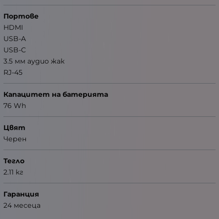
Портове
HDMI
USB-A
USB-C
3.5 мм аудио жак
RJ-45
Капацитет на батерията
76 Wh
Цвят
Черен
Тегло
2.11 кг
Гаранция
24 месеца