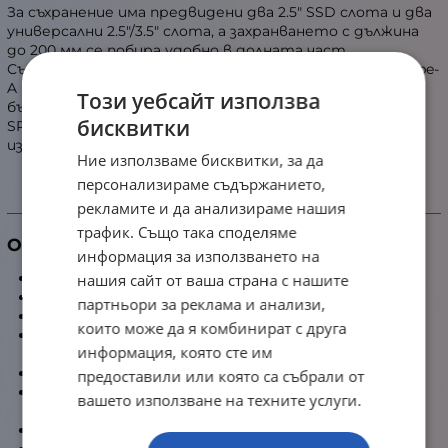
За съхранение има предвидени два 2.5" SSD слота и два
универсални 2.5"/3.5" слота, а захранването с дължина
до 200 мм се побира удобно в долната част.
Съвременният I/O панел с USB Type-C и два USB 3.2 Type-
A порта осигурява удобна свързаност за периферия и
Този уебсайт използва
бъдещи устройства. Всичко това е побрано в здраво
бисквитки
SPCC шаси с 4 мм темперирано стъкло за перфектен
изглед към хардуера.
Ние използваме бисквитки, за да
персонализираме съдържанието,
рекламите и да анализираме нашия
Детайлни характеристики
трафик. Също така споделяме
Общи характеристики
информация за използването на
Марка:
ADATA XPG
нашия сайт от ваша страна с нашите
Модел:
LANDER 501
партньори за реклама и анализи,
Тип:
Mid Tower
които може да я комбинират с друга
Материали:
SPCC стомана, 4 мм темперирано
информация, която сте им
стъкло
Цвят:
Черен
предоставили или която са събрали от
Преден панел:
Перфориран метал (SPCC) за
вашето използване на техните услуги.
въздушен поток
Страничен панел:
Темперирано стъкло