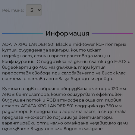
Рейтинг:
Информация
ADATA XPG LANDER 501 Black е mid-tower компютърна
кутия, създадена за геймъри, които искат
надеждност, стил и пространство за мощни
конфигурации. С поддръжка на дънни платки до E-ATX и
видеокарти до 400 мм дължина, тази кутия
предоставя свобода при сглобяването на висок клас
система и остава готова за бъдещи ъпгрейди.
Кутията идва фабрично оборудвана с четири 120 мм
ARGB вентилатора, които осигуряват ефективен
въздушен поток и RGB атмосфера още от първия
старт. ADATA XPG LANDER 501 поддържа до 360 мм
радиатори в предната и горната част, а също така
предлага множество позиции за вентилатори,
гарантирайки оптимално охлаждане независимо дали
използвате въздушно или водно охлаждане.