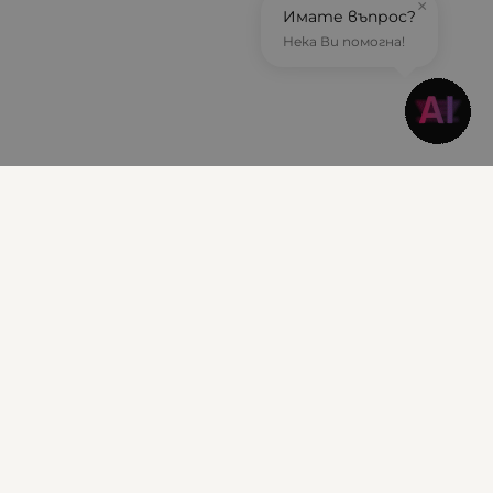
×
Имате въпрос?
Нека Ви помогна!
Информация
Доставка и плащане
Гаранционни условия
Общи условия за ползване
Политиката за поверителност
Политика за използване на бисквитки
Решаване на спорове - ОРС
Вашите права