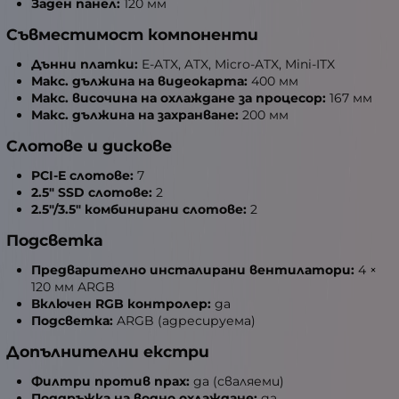
Заден панел:
120 мм
Съвместимост компоненти
Дънни платки:
E-ATX, ATX, Micro-ATX, Mini-ITX
Макс. дължина на видеокарта:
400 мм
Макс. височина на охлаждане за процесор:
167 мм
Макс. дължина на захранване:
200 мм
Слотове и дискове
PCI-E слотове:
7
2.5" SSD слотове:
2
2.5"/3.5" комбинирани слотове:
2
Подсветка
Предварително инсталирани вентилатори:
4 ×
120 мм ARGB
Включен RGB контролер:
да
Подсветка:
ARGB (адресируема)
Допълнителни екстри
Филтри против прах:
да (сваляеми)
Поддръжка на водно охлаждане:
да