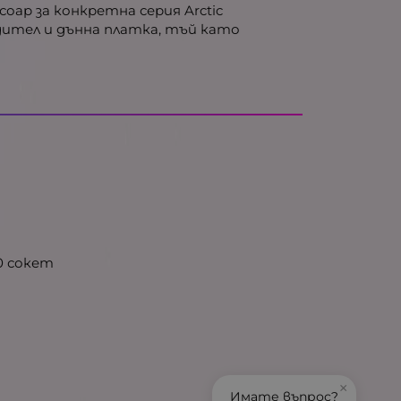
ар за конкретна серия Arctic
дител и дънна платка, тъй като
0 сокет
×
Имате въпрос?