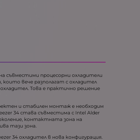
не на съвместими процесорни охладители
и, които вече разполагат с охладител
ия охладител. Това е практично решение
коректен и стабилен монтаж е необходим
ezer 34 става съвместима с Intel Alder
поколение, контактната зона на
ива тази зона.
ezer 34 охладител в нова конфигурация.