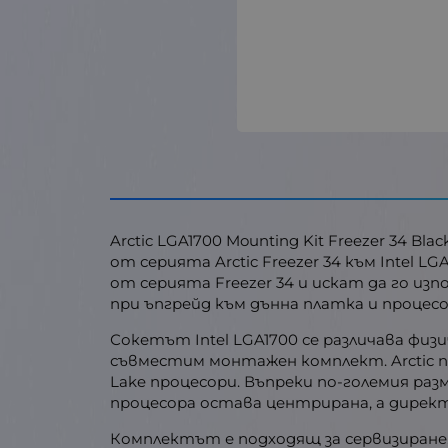
Arctic LGA1700 Mounting Kit Freezer 34
от серията Arctic Freezer 34 към Intel
от серията Freezer 34 и искат да го изп
при ъпгрейд към дънна платка и процесо
Сокетът Intel LGA1700 се различава фи
съвместим монтажен комплект. Arctic пос
Lake процесори. Въпреки по-големия раз
процесора остава центрирана, а директ
Комплектът е подходящ за сервизиране, 