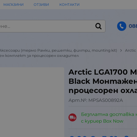
МАГАЗИНИ
ОТЗИВИ
КОНТАКТИ
08
Аксесоари (термо Рамки, решетки, филтри, mounting kit)
Arctic
тажен комплект за процесорен охладител
Arctic LGA1700 M
Black Монтажен
процесорен охл
Арт.№:
MPSAS00892A
Безплатна доставка 
с куриер Box Now