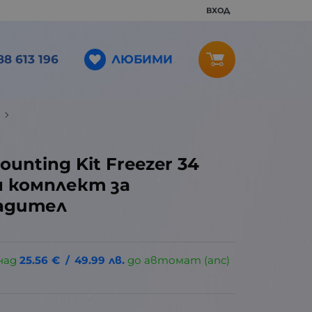
ВХОД
ЛЮБИМИ
88 613 196
ounting Kit Freezer 34
 комплект за
адител
над
25.56
€
/
49.99
лв.
до автомат (апс)