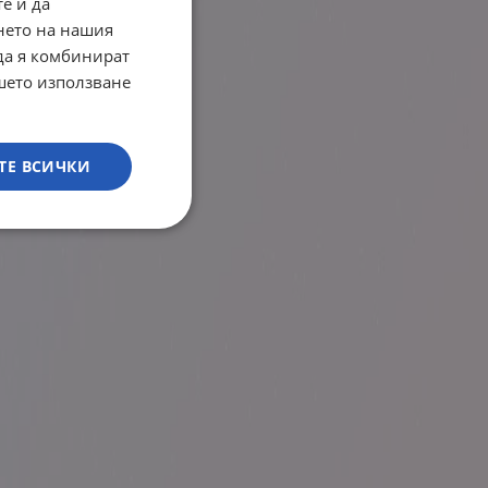
е и да
нето на нашия
 да я комбинират
ашето използване
ТЕ ВСИЧКИ