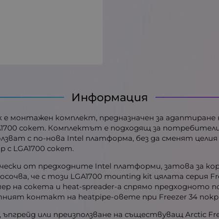
Информация
 Black е монтажен комплект, предназначен за адаптира
 LGA1700 сокет. Комплектът е подходящ за потребител
олзват с по-нова Intel платформа, без да сменят цел
р с LGA1700 сокет.
зически от предходните Intel платформи, затова за 
очва, че с този LGA1700 mounting kit цялата серия Fre
мер на сокета и heat-spreader-а спрямо предходното 
ният контакт на heatpipe-овете при Freezer 34 покр
ъпгрейд или преизползване на съществуващ Arctic Fre