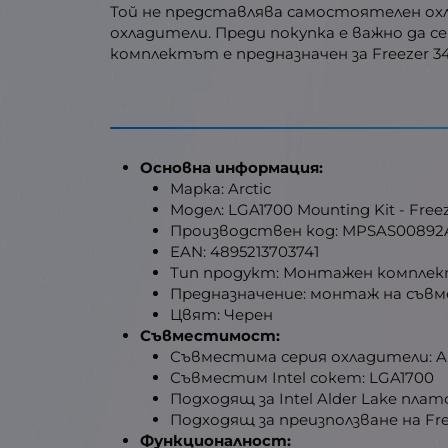
Той не представлява самостоятелен охл
охладители. Преди покупка е важно да 
комплектът е предназначен за Freezer 34
Основна информация:
Марка: Arctic
Модел: LGA1700 Mounting Kit - Freez
Производствен код: MPSAS00892
EAN: 4895213703741
Тип продукт: Монтажен комплек
Предназначение: монтаж на съвмес
Цвят: Черен
Съвместимост:
Съвместима серия охладители: Arct
Съвместим Intel сокет: LGA1700
Подходящ за Intel Alder Lake пла
Подходящ за преизползване на Fre
Функционалност: