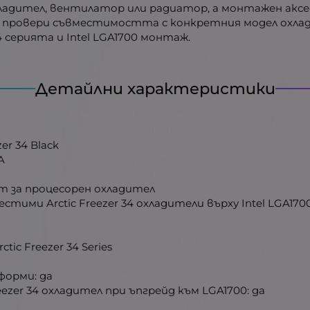
адител, вентилатор или радиатор, а монтажен аксесо
се провери съвместимостта с конкретния модел охла
 серията и Intel LGA1700 монтаж.
Детайлни характеристики
er 34 Black
A
т за процесорен охладител
тими Arctic Freezer 34 охладители върху Intel LGA170
ic Freezer 34 Series
тформи: да
ezer 34 охладител при ъпгрейд към LGA1700: да