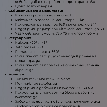
освобождаване на работно пространство
Цвят: Матов черен
Съвместимост с монитори:
Брой поддържани монитори: 1
Максимално тегло на монитора: 15 кг
Поддържан размер при 16:9 монитор: до 34"
Поддържан размер при ultrawide монитор: до 38"
VESA съвместимост: 75 x 75 мм и 100 x 100 мм
Регулиране:
Наклон: +90° / -45°
Завъртане: 180°
Ротация на екрана: 360°
Възможност за хоризонтално завъртане на
монитора: да
Възможност за промяна на ориентацията на
екрана: да
Монтаж:
Тип монтаж: монтаж на бюро
Монтаж чрез скоба: да
Поддържана дебелина на плота: 20 - 60 мм
Подходящ за стандартни бюра и работни
плотове: да
Забележка: при плотове с куха, honeycomb или
sandwich структура се препоръчва