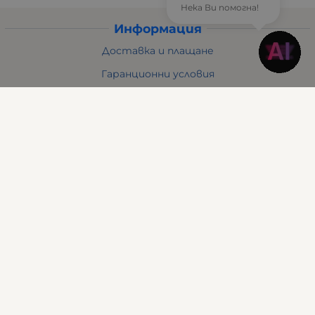
Нека Ви помогна!
Информация
Доставка и плащане
Гаранционни условия
Общи условия за ползване
Политиката за поверителност
Политика за използване на бисквитки
Решаване на спорове - ОРС
Вашите права
Отказ от онлайн поръчка
Условия за връщане
За Нас
Отзиви
Карта на сайта