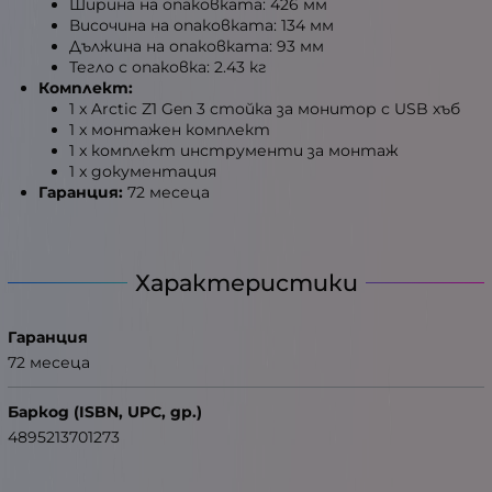
Ширина на опаковката: 426 мм
Височина на опаковката: 134 мм
Дължина на опаковката: 93 мм
Тегло с опаковка: 2.43 кг
Комплект:
1 x Arctic Z1 Gen 3 стойка за монитор с USB хъб
1 x монтажен комплект
1 x комплект инструменти за монтаж
1 x документация
Гаранция:
72 месеца
Характеристики
Гаранция
72 месеца
Баркод (ISBN, UPC, др.)
4895213701273