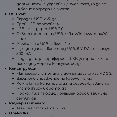
допълнителна укрепваща плоскост, за да се
избегне повреда на плота
USB хъб:
Вграден USB хъб: да
Брой USB портове: 4
USB стандарт: USB 2.0
Съвместимост на USB хъба: Windows, macOS,
Linux
Дължина на USB кабела: 2 м
Изходно захранване през USB: 5 V DC, максимум
500 mA
Подходящ за периферия и USB устройства с
ниска до умерена консумация: да
Конструкция:
Материали: стомана и алуминиева сплав ADC12
Вградено управление на кабелите: да
Компактна конструкция за освобождаване на
място върху бюрото: да
Подходяща за офис, домашен офис и гейминг
сетъп: да
Размери и тегло:
Тегло на стойката: 2.1 кг
Опаковка: