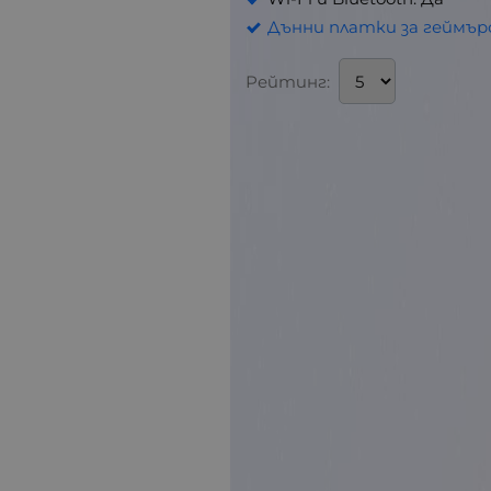
Дънни платки за геймъ
Рейтинг: