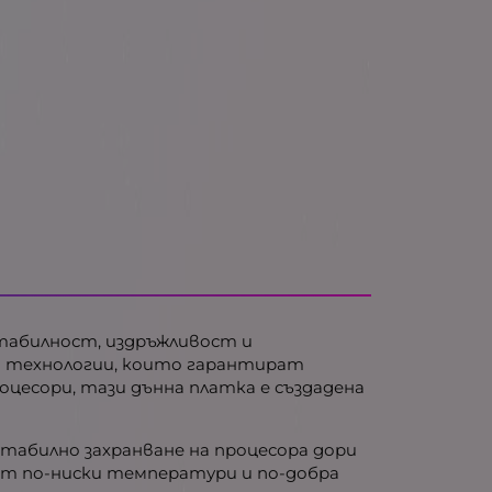
 стабилност, издръжливост и
ни технологии, които гарантират
оцесори, тази дънна платка е създадена
 стабилно захранване на процесора дори
ат по-ниски температури и по-добра