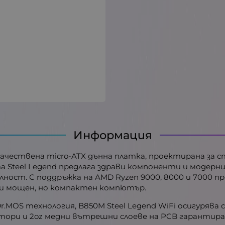
Информация
окачествена micro-ATX дънна платка, проектирана за
 Steel Legend предлага здрави компоненти и модер
ост. С поддръжка на AMD Ryzen 9000, 8000 и 7000 пр
и мощен, но компактен компютър.
Dr.MOS технология, B850M Steel Legend WiFi осигурява
атори и 2oz медни вътрешни слоеве на PCB гарантир