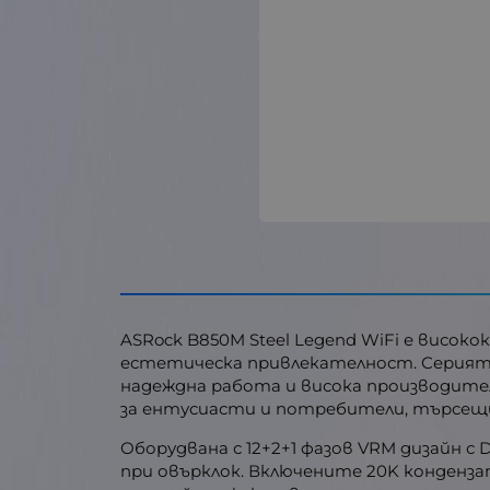
ASRock B850M Steel Legend WiFi е висок
естетическа привлекателност. Серията
надеждна работа и висока производителн
за ентусиасти и потребители, търсещ
Оборудвана с 12+2+1 фазов VRM дизайн с 
при овърклок. Включените 20K конденз