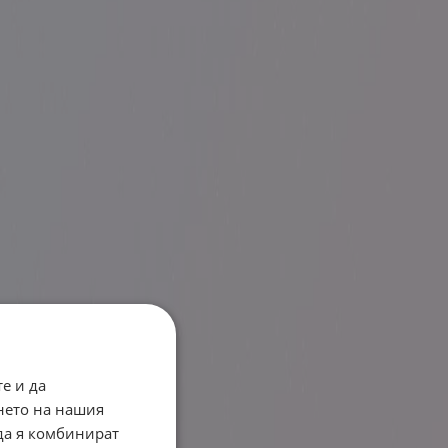
е и да
нето на нашия
 да я комбинират