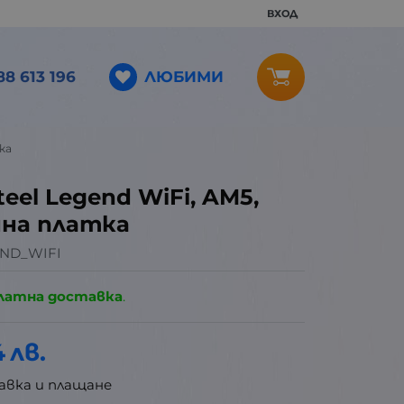
ВХОД
ЛЮБИМИ
88 613 196
ка
eel Legend WiFi, AM5,
нна платка
ND_WIFI
латна доставка
.
4
лв.
авка и плащане