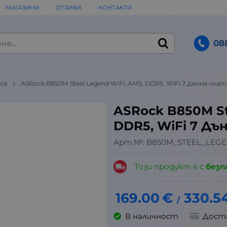
МАГАЗИНИ
ОТЗИВИ
КОНТАКТИ
08
ck
ASRock B850M Steel Legend WiFi, AM5, DDR5, WiFi 7 Дънна плат
ASRock B850M St
DDR5, WiFi 7 Дъ
Арт.№:
B850M_STEEL_LEGE
Този продукт е с
безп
169.00
€
330.5
/
В наличност
Дост