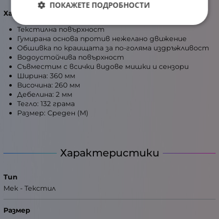
ПОКАЖЕТЕ ПОДРОБНОСТИ
Характеристики
:
Текстилна повърхност
Гумирана основа против нежелано движение
Обшивка по краищата за по-голяма издръжливост
Водоустойчива повърхност
Съвместим с всички видове мишки и сензори
Ширина: 360 мм
Височина: 260 мм
Дебелина: 2 мм
Тегло: 132 грама
Размер: Среден (M)
Характеристики
Тип
Мек - Текстил
Размер