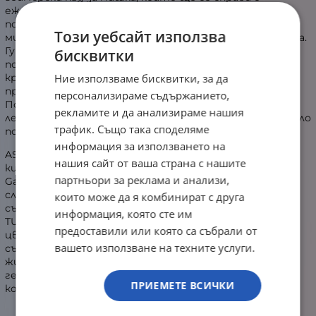
ежедневните задачи. Текстилната му повърхност
позволява гладко и безпроблемно движение на
Този уебсайт използва
мишката, независимо от модела, марката или сензора.
Гумираната основа го държи здраво за бюрото и не
бисквитки
позволява случайни премествания. Обшивката по
Ние използваме бисквитки, за да
краищата придава допълнителна издръжливост и
предотвратява разшиване и разделяне.
персонализираме съдържанието,
Повърхността е водоустойчива, което я прави по-
рекламите и да анализираме нашия
лесна за поддръжка. Дизайнът е хващащ окото и изцяло
трафик. Също така споделяме
подчинен на Hatsune Miku.
информация за използването на
ASUS си партнира с Crypton Future Media, за да внесе
нашия сайт от ваша страна с нашите
кибернетично сливане в игрите с колекцията TUF
партньори за реклама и анализи,
Gaming x Hatsune Miku. Дебютната линия включва
слушалки, клавиатура, мишка и подложка за мишка -
които може да я комбинират с друга
съчетавайки естетиката на механичната броня на
информация, която сте им
TUF Gaming с характерната синьо-зелена и розова
предоставили или която са събрали от
цветова схема на Miku. Тази специална колекция
вашето използване на техните услуги.
съчетава емблематичния дизайн на TUF Gaming с
жизнения и игрив дух на Miku, позволявайки на
геймърите и феновете да създават футуристични
ПРИЕМЕТЕ ВСИЧКИ
конфигурации с удобни периферни устройства.