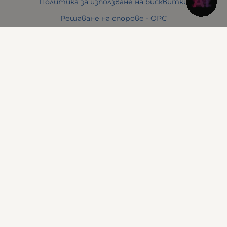
Политика за използване на бисквитки
Решаване на спорове - ОРС
Вашите права
Отказ от онлайн поръчка
Условия за връщане
За Нас
Отзиви
Карта на сайта
Контакти
Контакти
Понеделник до Петък
10:30 - 19:00
Събота
11:00 - 17:00
Неделя
почивен ден
Адрес
: Варна 9000, бул. Сливница, № 142
Телефон
:
0888 613 196