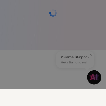
×
Имате въпрос?
Нека Ви помогна!