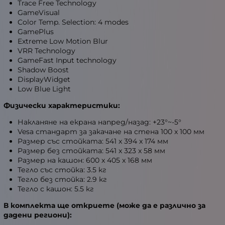
Trace Free Technology
GameVisual
Color Temp. Selection: 4 modes
GamePlus
Extreme Low Motion Blur
VRR Technology
GameFast Input technology
Shadow Boost
DisplayWidget
Low Blue Light
Физически характеристики:
Накланяне на екрана напред/назад: +23°~-5°
Vesa стандарт за закачане на стена 100 x 100 мм
Размер със стойката: 541 x 394 x 174 мм
Размер без стойката: 541 x 323 x 58 мм
Размер на кашон: 600 x 405 x 168 мм
Тегло със стойка: 3.5 кг
Тегло без стойка: 2.9 кг
Тегло с кашон: 5.5 кг
В комплекта ще откриете (може да е различно за
дадени региони):