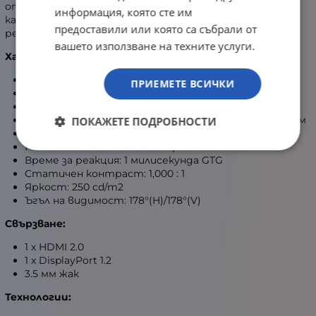
опресняване с AMD видео карти. Тя осигурява плавна
информация, която сте им
картина без разкъсване и с изключително бързо и
предоставили или която са събрали от
реалистично предаване на образа.
вашето използване на техните услуги.
Характеристики дисплей:
Технология на панела: IPS
ПРИЕМЕТЕ ВСИЧКИ
Размер в инчове: 23.8
Формат на картината: 16:9
Pixel Pitch (Разстояние между пикселите): 0.2745 мм
ПОКАЖЕТЕ ПОДРОБНОСТИ
Максимална резолюция: 1920 x 1080
Максимална честота на опресняване: 180 Hz
Време за реакция: 1 милисекунда GTG
Статичен контраст: 1,000 : 1
Яркост: 250 cd/m2
Ъгъл на видимост: 178°(H)/178°(V)
Свързване:
1 x HDMI 2.0
1 x DisplayPort 1.2
3.5 мм жак
Технологии: