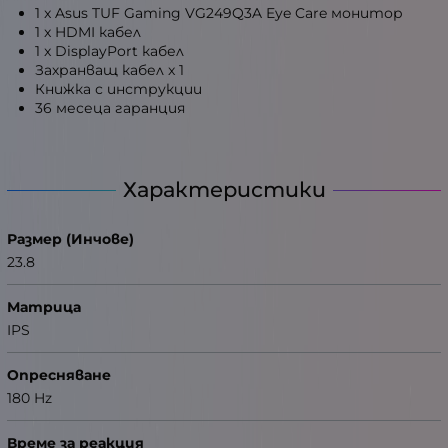
1 x Asus TUF Gaming VG249Q3A Eye Care монитор
1 x HDMI кабел
1 x DisplayPort кабел
Захранващ кабел x 1
Книжка с инструкции
36 месеца гаранция
Характеристики
Размер (Инчове)
23.8
Матрица
IPS
Опресняване
180 Hz
Време за реакция