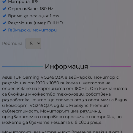
Матрица: IPS
Опресняване: 180 Hz
Време за реакция: 1 ms
Резолюция (име): Full HD
Геймърски монитори
Рейтинг:
Информация
Asus TUF Gaming VG249Q3A е геймърски монитор с
резолюция от 1920 x 1080 пиксела и честота на
опресняване на картината от 180Hz . От компанията
са вложили множество технологии, собствена
разработка, които ще спомогнат за оптимална визия
и комфорт. VG249Q3A идва с FreeSync Premium
съвместимост. Мониторът има различни,
предварително направени профили с настройки, но
можете да вземете нещата и в свои ръце.
Мониторът има ултра ниско време за реакция от 1