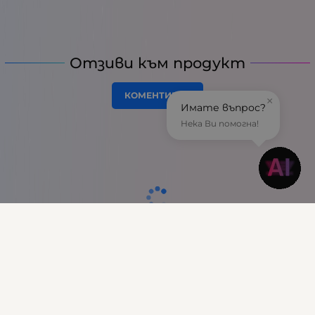
Отзиви към продукт
КОМЕНТИРАЙ
×
Имате въпрос?
Нека Ви помогна!