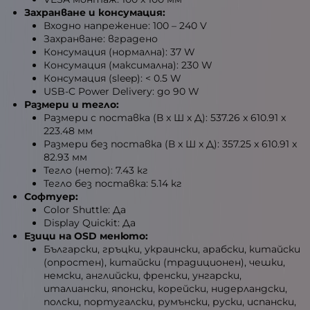
Захранване и консумация:
Входно напрежение: 100 – 240 V
Захранване: вградено
Консумация (нормална): 37 W
Консумация (максимална): 230 W
Консумация (sleep): < 0.5 W
USB-C Power Delivery: до 90 W
Размери и тегло:
Размери с поставка (В x Ш x Д): 537.26 x 610.91 x
223.48 мм
Размери без поставка (В x Ш x Д): 357.25 x 610.91 x
82.93 мм
Тегло (нето): 7.43 кг
Тегло без поставка: 5.14 кг
Софтуер:
Color Shuttle: Да
Display Quickit: Да
Езици на OSD менюто:
Български, гръцки, украински, арабски, китайски
(опростен), китайски (традиционен), чешки,
немски, английски, френски, унгарски,
италиански, японски, корейски, нидерландски,
полски, португалски, румънски, руски, испански,