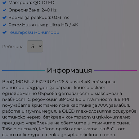
Матрица: QD OLED
Опресняване: 240 Hz
Време за реакция: 0.03 ms
Резолюция (име): Ultra HD / 4K
Геймърски монитори
Рейтинг:
Информация
BenQ MOBIUZ EX271UZ е 26.5-инчов 4K геймърски
монитор, създаден за играчи, които искат
едновременно върхова детайлност и максимална
плавност. С резолюция 3840x2160 и плътност 166 PPI
получавате кристално ясна картина за AAA заглавия,
работа и мултимедия, а OLED технологията осигурява
истинско черно, безкраен контраст и изключително
прецизно управление на светлите и тъмните сцени.
Това е дисплей, който прави графиката „жива“ – от
фини текстури и сенки до ярки ефекти и неон.