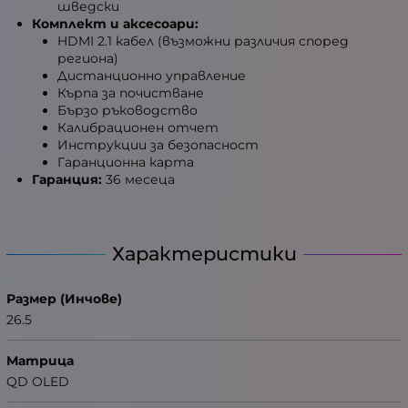
шведски
Комплект и аксесоари:
HDMI 2.1 кабел (възможни различия според
региона)
Дистанционно управление
Кърпа за почистване
Бързо ръководство
Калибрационен отчет
Инструкции за безопасност
Гаранционна карта
Гаранция:
36 месеца
Характеристики
Размер (Инчове)
26.5
Матрица
QD OLED