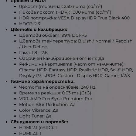
Яркост и HDR:
Яркост (типична): 250 нита (cd/m²)
Пикова яркост (HDR): 1000 нита (cd/m²)
HDR поддръжка: VESA DisplayHDR True Black 400
HDCP: 2.3
Цветове и калибрация:
Цветови обхват: 99% DCI-P3
Цветова температура: Bluish / Normal / Reddish
/ User Define
Гама: 1.8 – 2.6
Фабричен калибрационен отчет: Да
Режими на картината (част от наличните):
Cinema HDR, Fantasy HDR, Realistic HDR, Sci-fi HDR,
Display P3, sRGB, Custom, DisplayHDR, Gamer 1/2/3
Гейминг характеристики:
Честота на опресняване: 240 Hz
Време за реакция: 0.03 ms (GtG)
VRR: AMD FreeSync Premium Pro
Motion Blur Reduction: Да
Color Vibrance: Да
Light Tuner: Да
Свързаност и портове:
HDMI 2.1 (eARC): 1
HDMI 2.1: 1