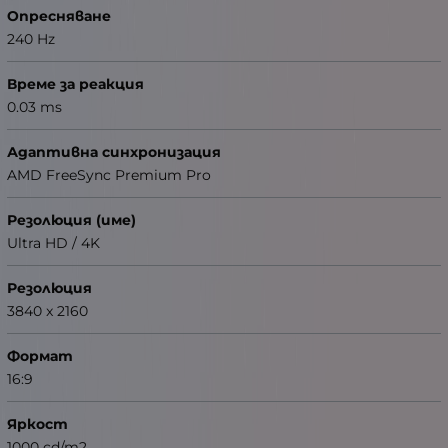
Опресняване
240 Hz
Време за реакция
0.03 ms
Адаптивна синхронизация
AMD FreeSync Premium Pro
Резолюция (име)
Ultra HD / 4K
Резолюция
3840 x 2160
Формат
16:9
Яркост
1000 cd/m2