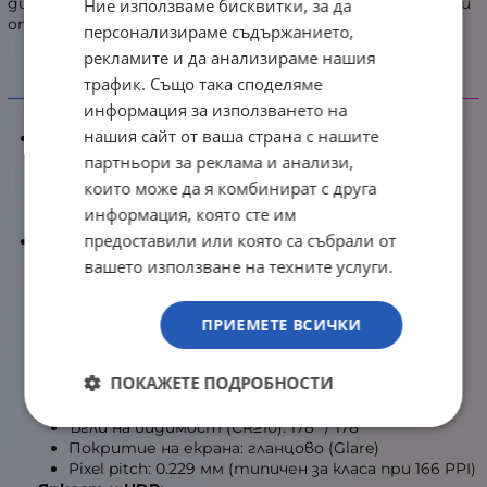
дистанционно управление прави настройките удобни
Ние използваме бисквитки, за да
от дивана.
персонализираме съдържанието,
рекламите и да анализираме нашия
трафик. Също така споделяме
Детайлни характеристики
информация за използването на
нашия сайт от ваша страна с нашите
Модел и серия:
Серия: BenQ MOBIUZ
партньори за реклама и анализи,
Модел: EX271UZ
които може да я комбинират с друга
Партиден номер: 9H.LP2LA.TBE
информация, която сте им
EAN: 4718755097362
предоставили или която са събрали от
Дисплей:
Диагонал: 26.5 инча
вашето използване на техните услуги.
Тип панел: OLED (4-то поколение QD-OLED
позициониране в серията)
ПРИЕМЕТЕ ВСИЧКИ
Резолюция: 3840 x 2160 (4K UHD)
Съотношение: 16:9
Плътност: 166 PPI
ПОКАЖЕТЕ ПОДРОБНОСТИ
Цветове: 1.07 милиарда (10-битови)
Контраст (типичен): 1 500 000:1
Ъгли на видимост (CR≥10): 178° / 178°
Покритие на екрана: гланцово (Glare)
Pixel pitch: 0.229 мм (типичен за класа при 166 PPI)