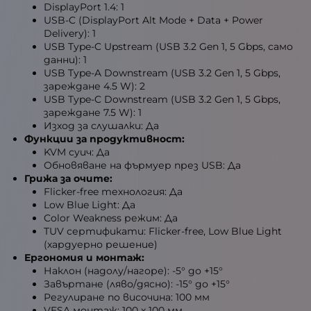
DisplayPort 1.4: 1
USB-C (DisplayPort Alt Mode + Data + Power
Delivery): 1
USB Type-C Upstream (USB 3.2 Gen 1, 5 Gbps, само
данни): 1
USB Type-A Downstream (USB 3.2 Gen 1, 5 Gbps,
зареждане 4.5 W): 2
USB Type-C Downstream (USB 3.2 Gen 1, 5 Gbps,
зареждане 7.5 W): 1
Изход за слушалки: Да
Функции за продуктивност:
KVM суич: Да
Обновяване на фърмуер през USB: Да
Грижа за очите:
Flicker-free технология: Да
Low Blue Light: Да
Color Weakness режим: Да
TUV сертификати: Flicker-free, Low Blue Light
(хардуерно решение)
Ергономия и монтаж:
Наклон (надолу/нагоре): -5° до +15°
Завъртане (ляво/дясно): -15° до +15°
Регулиране по височина: 100 мм
VESA монтаж: 100 x 100 мм