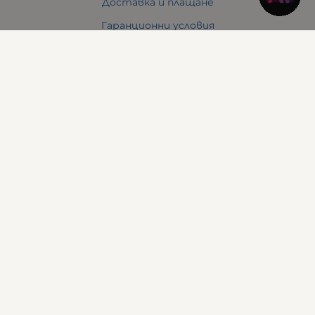
Доставка и плащане
Гаранционни условия
Общи условия
Политиката за поверителност
Политика за използване на бисквитки
Решаване на спорове - ОРС
Отказ от онлайн поръчка
Условия за връщане
За Нас
Отзиви
Карта на сайта
Контакти
Контакти