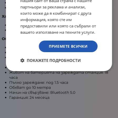
нашия сайт от ваша страна с нашите
Чувствителност: 99 dB @ -10 dBFS
партньори за реклама и анализи,
Съпротивление: 16Ω
които може да я комбинират с друга
Характеристики микрофон:
информация, която сте им
Ненасочен микрофон
предоставили или която са събрали от
Чувствителност: -42 dB @1 kHz/Pa
вашето използване на техните услуги.
Общи характеристики:
ПРИЕМЕТЕ ВСИЧКИ
Могат да се използват за телефон
Многофункционален тъч контрол
Тегло: 9 грама (слушалки) и 47 грама (станция/
ПОКАЖЕТЕ ПОДРОБНОСТИ
кутия)
Живот на батерията: 6 часа
Живот на батерията на зареждата станция: 18
часа
Пълно зареждане: под 1.5 часа
Обхват до 10 метра
Начин на свързване: Bluetooth 5.0
Гаранция: 24 месеца