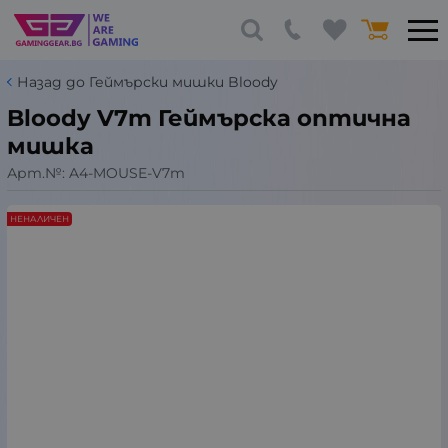
Назад до Геймърски мишки Bloody
Bloody V7m Геймърска оптична
мишка
Арт.№:
A4-MOUSE-V7m
НЕНАЛИЧЕН