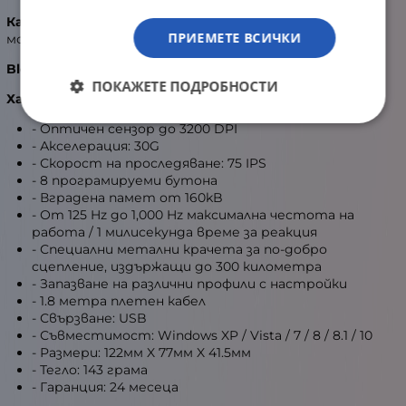
Качество
- Крачетата на Bloody V5m са метални и
ПРИЕМЕТЕ ВСИЧКИ
могат да издържат до 300 километра експлоатация.
Bloody V7m Геймърска оптична мишка
ПОКАЖЕТЕ ПОДРОБНОСТИ
Характеристики:
- Оптичен сензор до 3200 DPI
- Акселерация: 30G
- Скорост на проследяване: 75 IPS
- 8 програмируеми бутона
- Вградена памет от 160kB
- От 125 Hz до 1,000 Hz максимална честота на
работа / 1 милисекунда време за реакция
- Специални метални крачета за по-добро
сцепление, издържащи до 300 километра
- Запазване на различни профили с настройки
- 1.8 метра плетен кабел
- Свързване: USB
- Съвместимост: Windows XP / Vista / 7 / 8 / 8.1 / 10
- Размери: 122мм X 77мм X 41.5мм
- Тегло: 143 грама
- Гаранция: 24 месеца