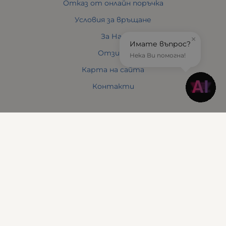
Отказ от онлайн поръчка
Условия за връщане
За Нас
×
Имате въпрос?
Отзиви
Нека Ви помогна!
Карта на сайта
Контакти
Контакти
Понеделник до Петък
10:30 - 19:00
Събота
11:00 - 17:00
Неделя
почивен ден
Адрес
: Варна 9000, бул. Сливница, № 142
Телефон
:
0888 613 196
Мейл:
sales:at:gaminggear.bg
Методи на плащане