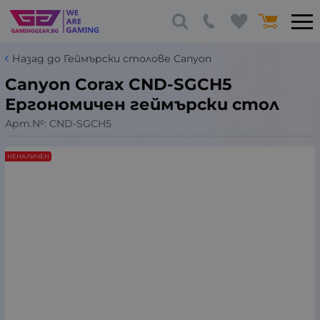
Назад до Геймърски столове Canyon
Canyon Corax CND-SGCH5
Ергономичен геймърски стол
Арт.№:
CND-SGCH5
НЕНАЛИЧЕН