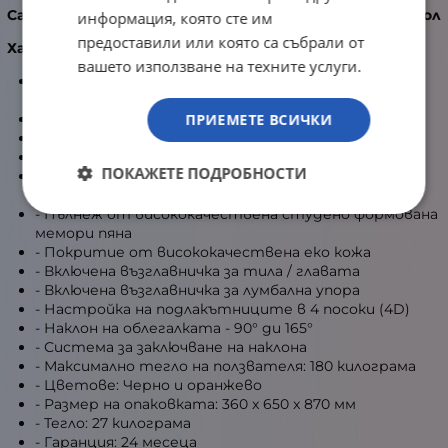
Canyon Corax CND-SGCH5 Ергономичен геймърски стол
информация, която сте им
предоставили или която са събрали от
Характеристики:
вашето използване на техните услуги.
- Цялостна метална рамка с дебелина 1.5
милиметра
ПРИЕМЕТЕ ВСИЧКИ
- Метална основа с 5 лъча
- 60 милиметрови полиутеранови колелца
- Class 4 газов амортисьор от последно поколение
ПОКАЖЕТЕ ПОДРОБНОСТИ
- Мултифункционален механизъм за балансиране и
накланяне тип "жаба"
- Пълнеж от висококачествена студено формована
мемори пяна
- Покритие от висококачествена еко кожа
- Включена възглавничка за тила / главата
- Включена възглавничка за лумбална упора
- Настройка на подлакътниците в 4 посоки (4D)
- Наклон на облегалката - 90° ди 165°
- Система за заключване на наклона
- Максимално тегло на ползвателя: 180 килограма
- Цветове: Черно и оранжево
- Размер на опаковката: 360 x 650 x 870 мм
- Тегло: 27 килограма
- Гаранция: 24 месеца