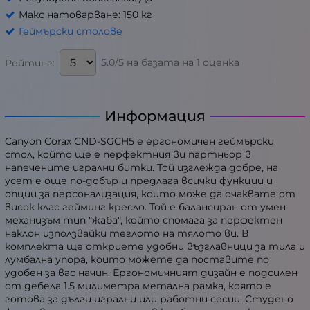
Макс натоварване: 150 кг
Геймърски столове
5.0/5 на базата на 1 оценка
Рейтинг:
Информация
Canyon Corax CND-SGCH5 е ергономичен геймърски
стол, който ще е перфектния ви партньор в
напечените игрални битки. Той изглежда добре, на
усет е още по-добър и предлага всички функции и
опции за персонализация, които може да очаквате от
висок клас гейминг кресло. Той е балансиран от умен
механизъм тип "жаба", който спомага за перфектен
наклон използвайки теглото на тялото ви. В
комплекта ще откриете удобни възглавници за тила и
лумбална упора, които можете да поставите по
удобен за вас начин. Ергономичният дизайн е подсилен
от дебела 1.5 милиметра метална рамка, която е
готова за дълги игрални или работни сесии. Студено