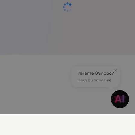
×
Имате въпрос?
Нека Ви помогна!