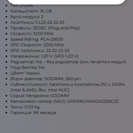
Тип: DDR4
Капацитет: 16 GB
Брой модули: 2
Лейтънси: CL22-22-22-53
Профили: JEDEC (Plug-and-Play)
Скорост: 3200 MHz
Speed Rating: PC4-25600
SPD Скорост: 3200 MHz
SPD Лейтънси: 22-22-22-53
Напрежение: 1.20 V (SPD 1.20 V)
Радиатор: Не – без радиатор (гол печатен модул)
Подсветка: Не
Цвят: Черен
Форм фактор: SODIMM, 260 pin
Съвместимост: Лаптопи и компактни РС с DDR4
(Intel & AMD; вкл. Intel NUC)
Серия: Vengeance SODIMM
Каталожен номер (SKU): CMSX16GX4M2A3200C22
Тегло: 0.03 kg
Гаранция: 99 месеца