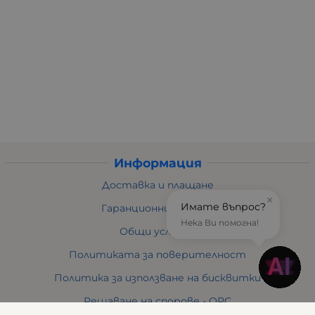
Информация
Доставка и плащане
×
Имате въпрос?
Гаранционни условия
Нека Ви помогна!
Общи условия
Политиката за поверителност
Политика за използване на бисквитки
Решаване на спорове - ОРС