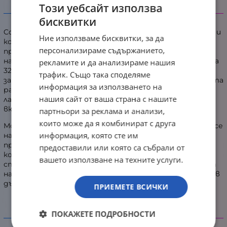
Този уебсайт използва
Информация
бисквитки
Corsair Vengeance SODIMM DDR4 е ъпгрейд за лаптопи и
Ние използваме бисквитки, за да
компактни системи, който осигурява висока
персонализираме съдържанието,
производителност и надеждност без сложни
настройки. Комплектът от 16 GB (2 × 8 GB) работи на
рекламите и да анализираме нашия
3200 MHz с латентност CL22, което ускорява
трафик. Също така споделяме
зареждането на приложения, игрите и многозадачната
информация за използването на
работа. Паметта е съвместима с широка гама
нашия сайт от ваша страна с нашите
лаптопи и мини РС-та с процесори Intel и AMD,
включително Intel NUC.
партньори за реклама и анализи,
които може да я комбинират с друга
Модулите са „plug-and-play“ по JEDEC и автоматично се
информация, която сте им
настройват на максималната поддържана скорост
при съвместими системи – без нужда от BIOS
предоставили или която са събрали от
конфигурация. Работното напрежение 1.20 V,
вашето използване на техните услуги.
строгият фабричен тест и доказаната надеждност
на серията Vengeance гарантират стабилна работа в
дългосрочен план.
ПРИЕМЕТЕ ВСИЧКИ
ПОКАЖЕТЕ ПОДРОБНОСТИ
Детайлни характеристики