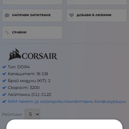
НАПРАВИ ЗАПИТВАНЕ
ДОБАВИ В ЛЮБИМИ
СРАВНИ
Тип: DDR4
Капацитет: 16 GB
Брой модули (KIT): 2
Скорост: 3200
Лейтънси (CL): CL22
RAM памет за геймърски компютърни конфигурации
Рейтинг: