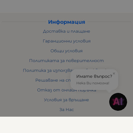
Информация
Доставка и плащане
Гаранционни условия
Общи условия
Политиката за поверителност
Политика за използване на бисквитки
×
Имате въпрос?
Решаване на спорове - ОРС
Нека Ви помогна!
Отказ от онлайн поръчка
Условия за връщане
За Нас
Отзиви
Карта на сайта