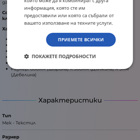
които може да я комбинират с друга
да ги усещате.
информация, която сте им
Cougar Arena Orange Геймърски пад за мишка и
предоставили или която са събрали от
клавиатура
вашето използване на техните услуги.
Характеристики
:
Текстилен пад с гумирана основа
ПРИЕМЕТЕ ВСИЧКИ
Съвместим с всички видове мишки
Гумена основа против пъзгане
ПОКАЖЕТЕ ПОДРОБНОСТИ
Обшити краища, предпазващи от разплитане
Водоустойчива повърхност
Размер: 800мм (Ширина) X 300мм (Дължина) X 5мм
(Дебелина)
Характеристики
Тип
Мек - Текстил
Размер