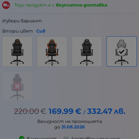
Този продукт е с
безплатна доставка
.
Избери вариант
Втори цвят
Сив
220.00
€
169.99
€
332.47
лв.
/
Валидност на промоцията
до
31.08.2026
В наличност
Доставка и плащане