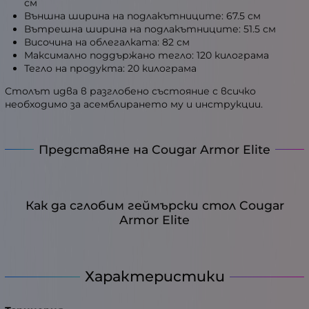
см
Външна ширина на подлакътниците: 67.5 см
Вътрешна ширина на подлакътниците: 51.5 см
Височина на облегалката: 82 см
Максимално поддържано тегло: 120 килограма
Тегло на продукта: 20 килограма
Столът идва в разглобено състояние с всичко
необходимо за асемблирането му и инструкции.
Представяне на Cougar Armor Elite
Как да сглобим геймърски стол Cougar
Armor Elite
Характеристики