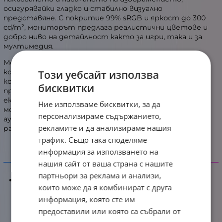
осигурявайки гладко и стабилно визуално
представяне. С покритие 99% sRGB и яркост до 300
cd/m², мониторът предлага реалистични цветове и
добро ниво на детайлност както за игри, така и за
мултимедия.
Моделът включва и ComfortView Plus технология,
която намалява вредната синя светлина без
Този уебсайт използва
компромис в качеството на цветовете, което го
бисквитки
прави подходящ за дълги сесии пред
екрана. Свързаността е гъвкава и модерна,
Ние използваме бисквитки, за да
мониторът разполага с 2x HDMI 2.1, DisplayPort 1.4 и
персонализираме съдържанието,
аудио изход, което позволява лесно свързване към
рекламите и да анализираме нашия
различни устройства.
трафик. Също така споделяме
информация за използването на
Детайлни характеристики
нашия сайт от ваша страна с нашите
партньори за реклама и анализи,
Основни
които може да я комбинират с друга
Марка: Dell
информация, която сте им
Серия: SE
Модел: SE2725HG
предоставили или която са събрали от
Код на производителя (P/N): H6RM0