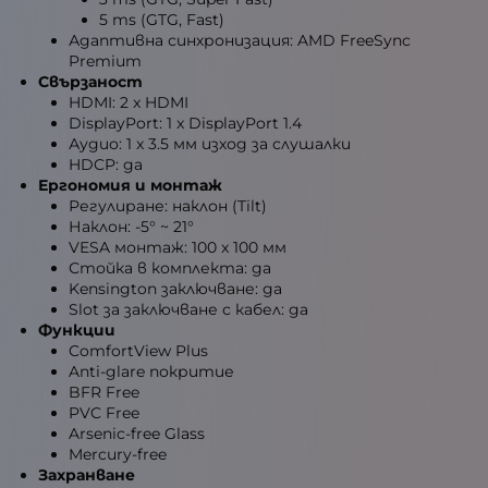
5 ms (GTG, Fast)
Адаптивна синхронизация: AMD FreeSync
Premium
Свързаност
HDMI: 2 x HDMI
DisplayPort: 1 x DisplayPort 1.4
Аудио: 1 x 3.5 мм изход за слушалки
HDCP: да
Ергономия и монтаж
Регулиране: наклон (Tilt)
Наклон: -5° ~ 21°
VESA монтаж: 100 x 100 мм
Стойка в комплекта: да
Kensington заключване: да
Slot за заключване с кабел: да
Функции
ComfortView Plus
Anti-glare покритие
BFR Free
PVC Free
Arsenic-free Glass
Mercury-free
Захранване