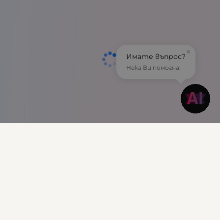
×
Имате въпрос?
Нека Ви помогна!