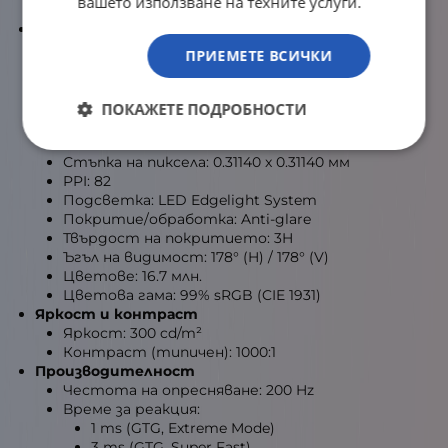
вашето използване на техните услуги.
Dell Part Number: 210-BSGT
Дисплей
Диагонал (панел): 27 инча / 68.58 см
ПРИЕМЕТЕ ВСИЧКИ
Тип панел: IPS
Извивка: плосък (Flat)
Резолюция: 1920 x 1080 (Full HD)
ПОКАЖЕТЕ ПОДРОБНОСТИ
Максимална резолюция: 1920 x 1080 @ 200 Hz
Съотношение: 16:9
Стъпка на пиксела: 0.31140 x 0.31140 мм
PPI: 82
Подсветка: LED Edgelight System
Покритие/обработка: Anti-glare
Твърдост на покритието: 3H
Ъгъл на видимост: 178° (H) / 178° (V)
Цветове: 16.7 млн.
Цветова гама: 99% sRGB (CIE 1931)
Яркост и контраст
Яркост: 300 cd/m²
Контраст (типичен): 1000:1
Производителност
Честота на опресняване: 200 Hz
Време за реакция:
1 ms (GTG, Extreme Mode)
3 ms (GTG, Super Fast)