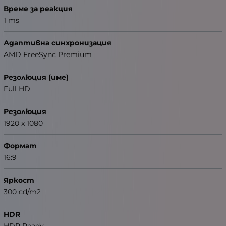
Време за реакция
1 ms
Адаптивна синхронизация
AMD FreeSync Premium
Резолюция (име)
Full HD
Резолюция
1920 x 1080
Формат
16:9
Яркост
300 cd/m2
HDR
HDR Ready