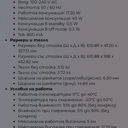
Вход: 100–240 V AC
Честота: 50 / 60 Hz
Работна консумация: 17.30 W
Максимална консумация: 40 W
Консумация в standby: 0.5 W
Консумация в off mode: 0.3 W
Ток: 800 mA
Размери и тегло
Размери без стойка (Ш x Д x В): 610.88 x 47.20 x
357.51 мм
Размери със стойка (Ш x Д x В): 610.88 x 188 x
452.82 мм
Тегло без стойка: 3.15 кг
Тегло със стойка: 3.72 кг
Ширина на рамката (горе/ляво/дясно): 6.50 мм
Ширина на рамката (долу): 14.69 мм
Условия на работа
Работна температура: 0°C до 40°C
Температура при съхранение: -20°C до 60°C
Работна влажност: 10% до 80% (без конденз)
Влажност при съхранение: 5% до 90% (без
конденз)
Максимална работна височина: 5 км
Максимална височина при съхранение: 12.19 км