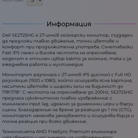
Рейтинг:
Информация
Dell SE2725HG е 27-инчов геймърски монитор, създаден
да предложи плавно движение, точни цветове и
комфорт при продължителна употреба. Съчетавайки
Fast IPS панел и висока честота на опресняване,
моделът е отличен избор както за гейминг, така и за
ежедневна работа и мултимедия.
Мониторът разполага с 27-инчов IPS дисплей с Full HD
резолюция (1920 x 1080), който осигурява ясна картина,
наситени цветове и широки ъгли на видимост до
178°/178°. С честота на опресняване до 200Hz, SE2725HG
предлага изключително плавно изображение с
минимален input lag, идеално за динамични игри и бързи
сцени. Благодарение на време за реакция до 1 ms (GTG),
мониторът намалява замазването и осигурява бърза и
точна реакция при всяко движение.
Технологията AMD FreeSync Premium елиминира
накъсването и насичането на изображението,