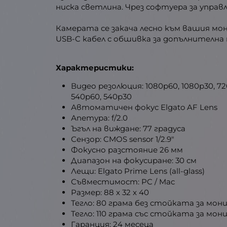
ниска светлина. Чрез софтуера за упра
Камерата се закача лесно към вашия мо
USB-C кабел с обшивка за допълнителна
Характеристики:
Видео резолюция: 1080p60, 1080p30, 72
540p60, 540p30
Автоматичен фокус Elgato AF Lens
Апетура: f/2.0
Ъгъл на виждане: 77 градуса
Сензор: CMOS sensor 1/2.9"
Фокусно разстояние 26 мм
Диапазон на фокусиране: 30 см
Лещи: Elgato Prime Lens (all-glass)
Съвместимост: PC / Mac
Размер: 88 x 32 x 40
Тегло: 80 грама без стойката за мо
Тегло: 110 грама със стойката за мо
Гаранция: 24 месеца