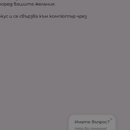
според вашите желания.
кус и се свързва към компютър чрез
×
Имате въпрос?
Нека Ви помогна!