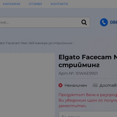
МАГАЗИНИ
ОТЗИВИ
КОНТАКТИ
08
gato Facecam Neo Уеб камера за стрийминг
Elgato Facecam 
стрийминг
Арт.№:
10WAE9901
Неналичен
Достав
Продуктът вече е разпрод
Ви уведомим щом го получ
заместител.
Ел. поща