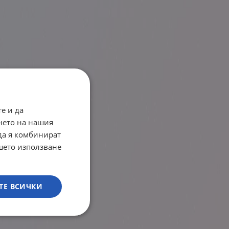
е и да
нето на нашия
 да я комбинират
ашето използване
ТЕ ВСИЧКИ