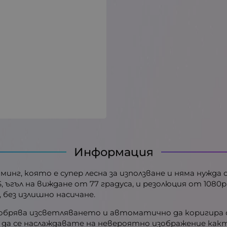
Информация
йминг, която е супер лесна за използване и няма нужд
, ъгъл на виждане от 77 градуса, и резолюция от 1080p
 без излишно насичане.
добрява изсветляването и автоматично да коригира 
 да се наслаждавате на невероятно изображение как