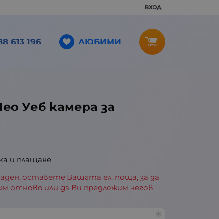
ВХОД
ЛЮБИМИ
88 613 196
Neo Уеб камера за
ка и плащане
аден, оставете Вашата ел. поща, за да
им отново или да Ви предложим негов