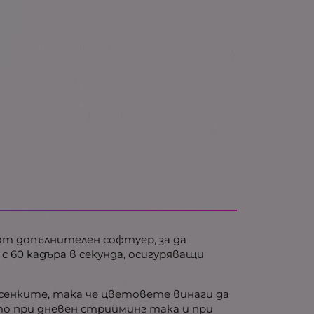
а от допълнителен софтуер, за да
 с 60 кадъра в секунда, осигуряващи
сенките, така че цветовете винаги да
то при дневен стрийминг така и при