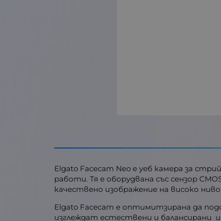
Elgato Facecam Neo e уеб камера за стри
работи. Тя е оборудвана със сензор CMOS
качествено изображение на високо ниво,
Elgato Facecam е оптимитзирана да по
изглеждат естествени и балансирани и