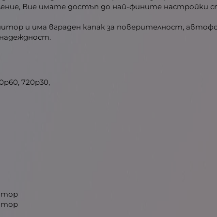
вление, Вие имате достъп до най-фините настройки 
нитор и има вграден капак за поверителност, автофо
 надеждност.
0p60, 720p30,
нитор
нитор