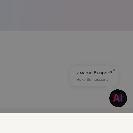
×
Имате въпрос?
Нека Ви помогна!
Информация
Доставка и плащане