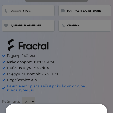
0888 613 196
НАПРАВИ ЗАПИТВАНЕ
ДОБАВИ В ЛЮБИМИ
СРАВНИ
Размер: 140 мм
Макс обороти: 1800 RPM
Ниво на шум: 30.8 dBA
Въздушен поток: 76.3 CFM
Подсветка: ARGB
Вентилатори за геймърски компютърни
конфигурации
Рейтинг: