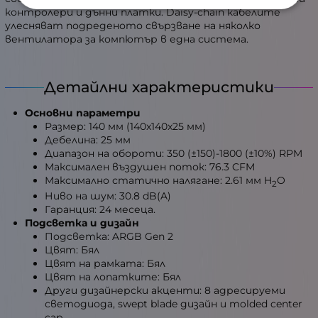
контролери и дънни платки. Daisy-chain кабелите
улесняват подреденото свързване на няколко
вентилатора за компютър в една система.
Детайлни характеристики
Основни параметри
Размер: 140 мм (140x140x25 мм)
Дебелина: 25 мм
Диапазон на обороти: 350 (±150)-1800 (±10%) RPM
Максимален въздушен поток: 76.3 CFM
Максимално статично налягане: 2.61 мм H
O
2
Ниво на шум: 30.8 dB(A)
Гаранция: 24 месеца.
Подсветка и дизайн
Подсветка: ARGB Gen 2
Цвят: Бял
Цвят на рамката: Бял
Цвят на лопатките: Бял
Други дизайнерски акценти: 8 адресируеми
светодиода, swept blade дизайн и molded center
cap