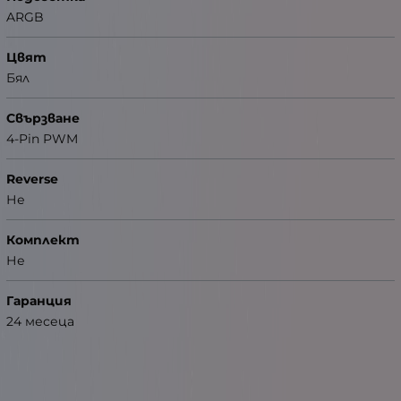
ARGB
Цвят
Бял
Свързване
4-Pin PWM
Reverse
Не
Комплект
Не
Гаранция
24 месеца