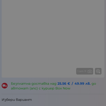
1 от 11
Безплатна доставка над
25.56
€
/
49.99
лв.
до
автомат (апс) с куриер Box Now
Избери вариант