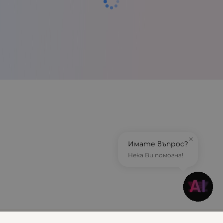
×
Имате въпрос?
Нека Ви помогна!