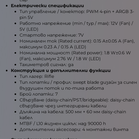
Електрически спецификации
Тип управление / конектор: PWM 4-pin + ARGB 3-
pin 5V
Работно напрежение (min / typ / max): 12V (Fan) /
5V (LED)
Стартово напрежение: 7V
Номинален ток (Rated current): 0.15 A±0.05 A (Fan),
максимум 0.23 A / 0.15 A (LED)
Номинална мощност (Rated power): 1.8 W±0.6 W
(Fan), максимум 2.76 W / 1.8 W (LED)
Тахиметров сигнал: да
Конструкция и допълнителни функции
Тип лагер: Rifle
Тип лопатки / профил: swept blade дизайн за силен
въздушен поток и по-тиха работа
Брой лопатки: 7
Свързване (daisy-chain/PST/bridgeable): daisy-chain
свързване чрез интегрирани кабели
Дължина на кабела: 500 мм + 60 мм daisy-chain
кабел
MTBF / L10 жизнен цикъл: над 90000 h
Допълнителни аксесоари: 4 монтажни винта