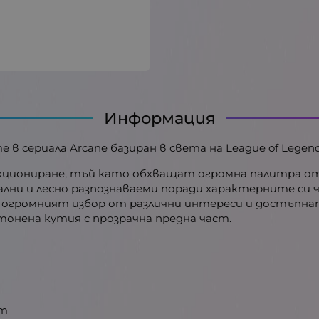
Информация
в сериала Arcane базиран в света на League of Legends 
лекциониране, тъй като обхващат огромна палитра от
икални и лесно разпознаваеми поради характерните си ч
огромният избор от различни интереси и достъпната
тонена кутия с прозрачна предна част.
ст