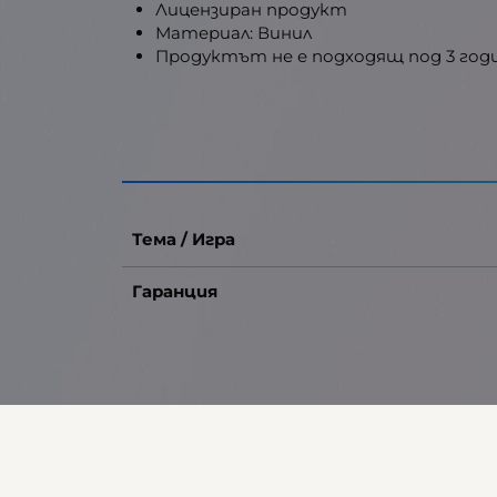
Лицензиран продукт
Материал: Винил
Продуктът не е подходящ под 3 год
Тема / Игра
Гаранция