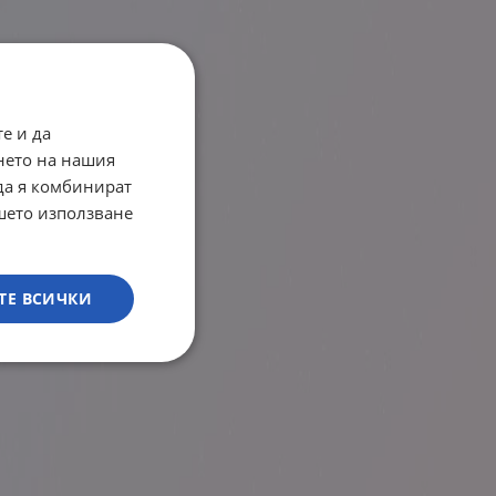
е и да
нето на нашия
 да я комбинират
ашето използване
ТЕ ВСИЧКИ