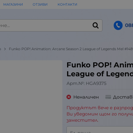
МАГАЗИНИ
ОТЗИВИ
КОНТАКТИ
08
o
Funko POP! Animation: Arcane Season 2 League of Legends Mel #14
Funko POP! Anima
League of Legen
Арт.№:
HGA9375
Неналичен
Достав
Продуктът вече е разпрод
Ви уведомим щом го получ
заместител.
Ел. поща