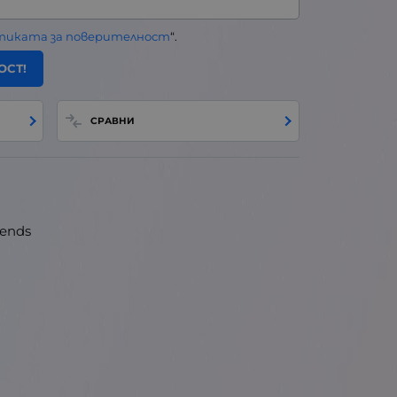
тиката за поверителност
“.
ОСТ!
СРАВНИ
gends