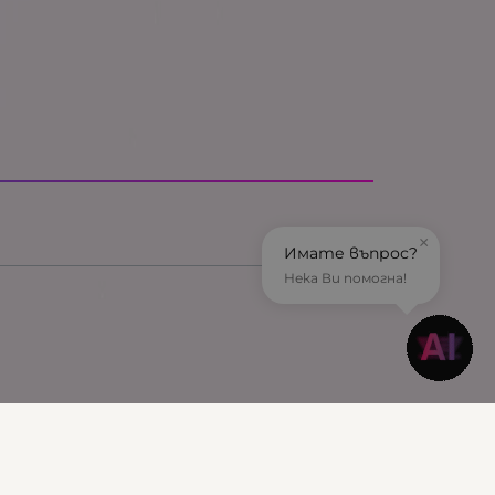
×
Имате въпрос?
Нека Ви помогна!