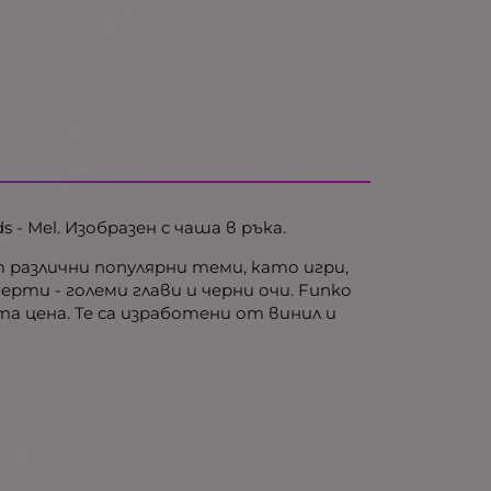
- Mel. Изобразен с чаша в ръка.
 различни популярни теми, като игри,
ерти - големи глави и черни очи. Funko
 цена. Те са изработени от винил и