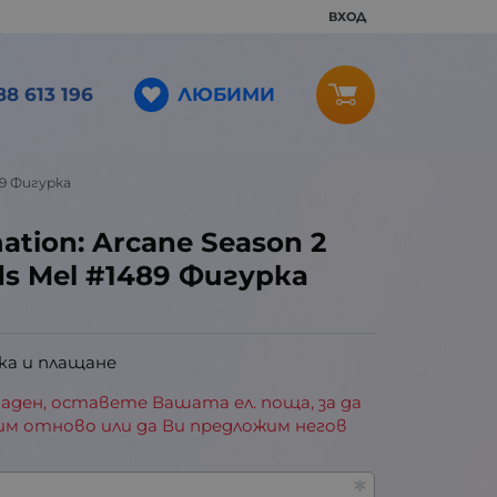
ВХОД
ЛЮБИМИ
88 613 196
89 Фигурка
tion: Arcane Season 2
ds Mel #1489 Фигурка
ка и плащане
аден, оставете Вашата ел. поща, за да
им отново или да Ви предложим негов