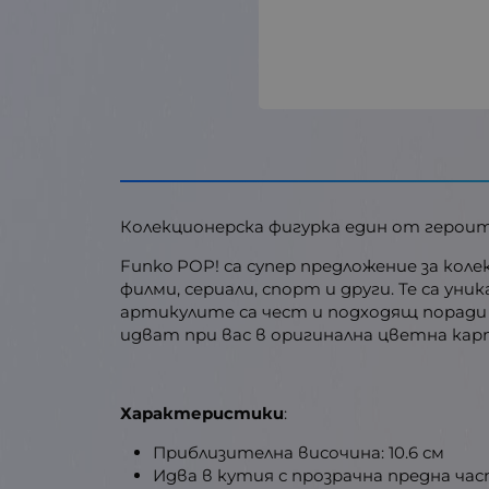
Колекционерска фигурка един от героите 
Funko POP! са супер предложение за ко
филми, сериали, спорт и други. Те са ун
артикулите са чест и подходящ поради 
идват при вас в оригинална цветна кар
Характеристики
:
Приблизителна височина: 10.6 см
Идва в кутия с прозрачна предна ча