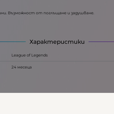
ини. Възможност от поглъщане и задушване.
Характеристики
League of Legends
24 месеца