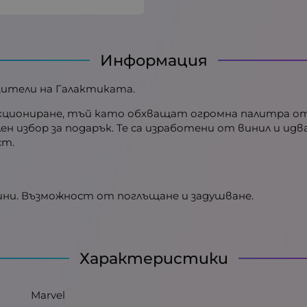
Информация
зители на Галактиката.
лекциониране, тъй като обхващат огромна палитра от
лен избор за подарък. Те са изработени от винил и ид
ст.
ини. Възможност от поглъщане и задушване.
Характеристики
Marvel