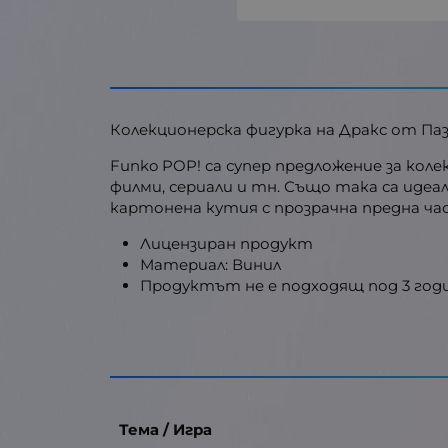
Колекционерска фигурка на Дракс от Па
Funko POP! са супер предложение за ко
филми, сериали и тн. Също така са идеа
картонена кутия с прозрачна предна ча
Лицензиран продукт
Материал: Винил
Продуктът не е подходящ под 3 год
Тема / Игра