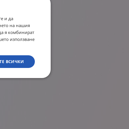
е и да
нето на нашия
 да я комбинират
ашето използване
ТЕ ВСИЧКИ