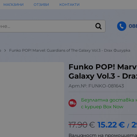
МАГАЗИНИ
ОТЗИВИ
КОНТАКТИ
08
o
Funko POP! Marvel: Guardians of The Galaxy Vol.3 - Drax Фигурка
Funko POP! Marve
Galaxy Vol.3 - D
Арт.№:
FUNKO-081643
Безплатна доставка 
с куриер Box Now
17.90
€
15.22
€
2
/
Валидност на промоцият