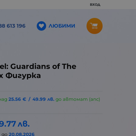
ВХОД
ЛЮБИМИ
88 613 196
l: Guardians of The
rax Фигурка
над
25.56
€
/
49.99
лв.
до автомат (апс)
9.77
лв.
а
до
20.08.2026