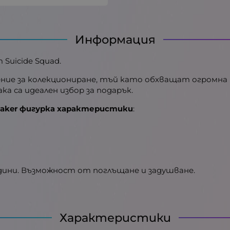
Информация
Suicide Squad.
ение за колекциониране, тъй като обхващат огромна
ка са идеален избор за подарък.
emaker фигурка характеристики
:
одини. Възможност от поглъщане и задушване.
Характеристики