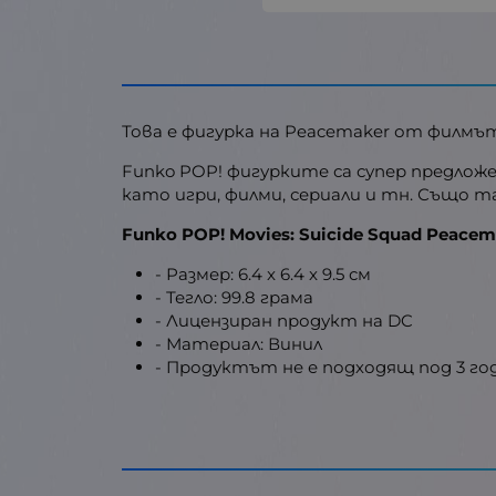
Това е фигурка на Peacemaker от филмът 
Funko POP! фигурките са супер предлож
като игри, филми, сериали и тн. Също та
Funko POP! Movies: Suicide Squad Peac
- Размер: 6.4 x 6.4 x 9.5 см
- Тегло: 99.8 грама
- Лицензиран продукт на DC
- Материал: Винил
- Продуктът не е подходящ под 3 г