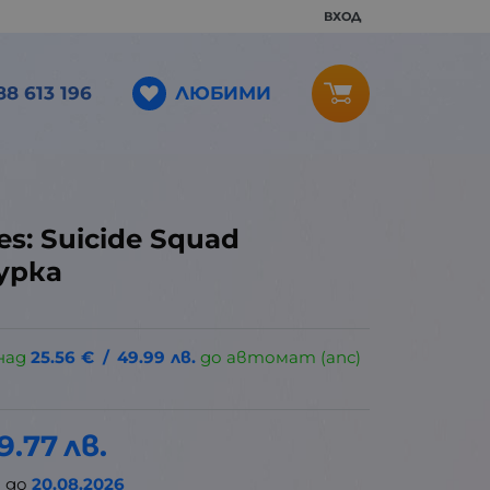
ВХОД
ЛЮБИМИ
88 613 196
s: Suicide Squad
урка
над
25.56
€
/
49.99
лв.
до автомат (апс)
9.77
лв.
а
до
20.08.2026