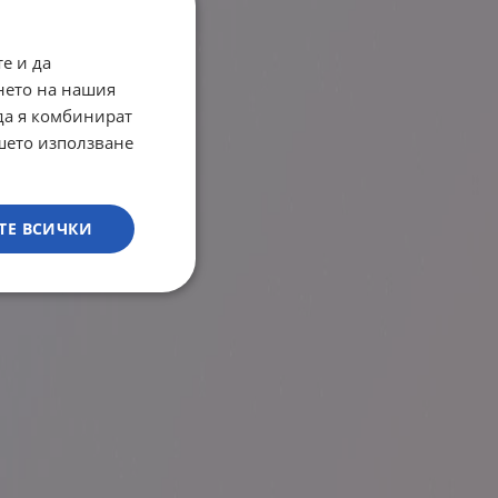
е и да
нето на нашия
 да я комбинират
ашето използване
ТЕ ВСИЧКИ