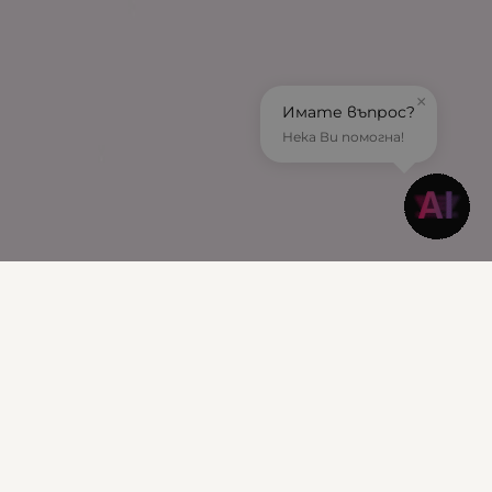
×
Имате въпрос?
Нека Ви помогна!