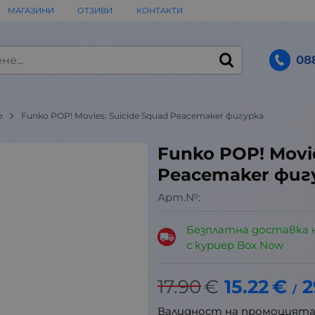
МАГАЗИНИ
ОТЗИВИ
КОНТАКТИ
08
o
Funko POP! Movies: Suicide Squad Peacemaker фигурка
Funko POP! Movie
Peacemaker фиг
Арт.№:
Безплатна доставка 
с куриер Box Now
17.90
€
15.22
€
2
/
Валидност на промоцият