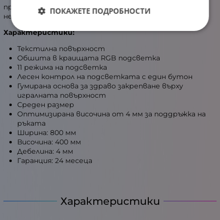
предпазваща подложката от движение в най-
ПОКАЖЕТЕ ПОДРОБНОСТИ
неподходящите моменти.
Характеристики:
Текстилна повърхност
Обшита в краищата RGB подсветка
11 режима на подсветка
Лесен контрол на подсветката с един бутон
Гумирана основа за здраво закрепване върху
игралната повърхност
Среден размер
Оптимизирана височина от 4 мм за поддръжка на
ръката
Ширина: 800 мм
Височина: 400 мм
Дебелина: 4 мм
Гаранция: 24 месеца
Характеристики