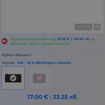
1 от 13
Безплатна доставка над
25.56
€
/
49.99
лв.
до
автомат (апс) с куриер Box Now
Избери вариант
Размер
XXL - За клавиатура и мишка
17.00
€
33.25
лв.
/