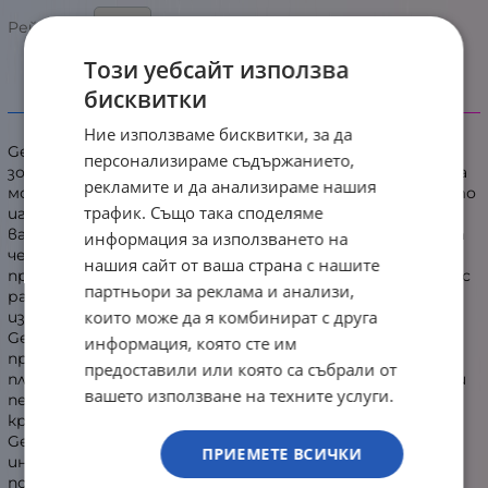
5.0/5 на базата на 1 оценка
Рейтинг:
Този уебсайт използва
бисквитки
Информация
Ние използваме бисквитки, за да
Genesis BORON 500 XXL ще освети вашата гейминг
персонализираме съдържанието,
зона по ефектен начин. Със своите 11 различни режима
рекламите и да анализираме нашия
можете да създадете уникална атмосфера на вашето
трафик. Също така споделяме
игрално поле. Невероятният дизайн ще направи
вашето пространство неподражаемо. Класическият
информация за използването на
черен дизайн я прави идеално подходяща за всяко
нашия сайт от ваша страна с нашите
пространство. Благодарение на своята повърхност с
партньори за реклама и анализи,
размери 80 x 40 cm, тя дава на геймъра оптимално
които може да я комбинират с друга
използваемо пространство. Гладката повърхност на
Genesis BORON 500 XXL осигурява висока точност на
информация, която сте им
проследяване на движението и кара мишката да се
предоставили или която са събрали от
плъзга по нея без никакви пречки. Подложката работи
вашето използване на техните услуги.
перфектно с всички видове сензори. Защитата по
краищата осигурява забележителна устойчивост на
Genesis BORON 500 XXL и предпазва от изтриване при
ПРИЕМЕТЕ ВСИЧКИ
интензивна употреба. Основата на подложката е
покрита със слой от противоплъзгаща гума,