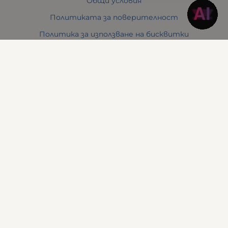
Общи условия
Политиката за поверителност
Политика за използване на бисквитки
Решаване на спорове - ОРС
Отказ от онлайн поръчка
Условия за връщане
За Нас
Отзиви
Карта на сайта
Контакти
Контакти
Понеделник до Петък
10:30 - 19:00
Събота
11:00 - 17:00
Неделя
почивен ден
Адрес
: Варна 9000, бул. Сливница, № 142