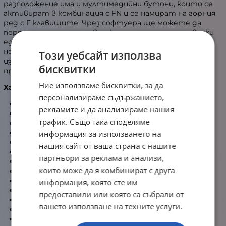
разположение има и мултимедийни бутони, които се
активират в комбинация с FN и се намират на горния
ред с F клавишите. Чрез софтуера ще можете да
персонализирате подсветката, да настроите всеки
един бутон и още много функции. Капачките са
направени от издръжлив принт така че няма да се
Този уебсайт използва
изтъркат с времето. Разполага с гумени крачета
бисквитки
против плъзгане.
Ние използваме бисквитки, за да
Характеристики:
персонализираме съдържанието,
Тип на клавиатура: Механична
рекламите и да анализираме нашия
Размер: Пълноразмерна 100%
трафик. Също така споделяме
Марка суичове: Content
Модел суичове Content Slim Blue
информация за използването на
Тип суичове: Клики
нашия сайт от ваша страна с нашите
Сила за задействане: 45 G
партньори за реклама и анализи,
Точка на активация: 1.2 мм
които може да я комбинират с друга
Звук: Шумен
Живот: 50 милиона клика
информация, която сте им
Брой бутони: 104
предоставили или която са събрали от
Подсветка: RGB 22 режима
вашето използване на техните услуги.
Anti-Ghosting: да
Алуминиев корпус