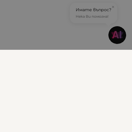
×
Имате въпрос?
Нека Ви помогна!
Информация
Доставка и плащане
Гаранционни условия
Общи условия за ползване
Политиката за поверителност
Политика за използване на бисквитки
Решаване на спорове - ОРС
Вашите права