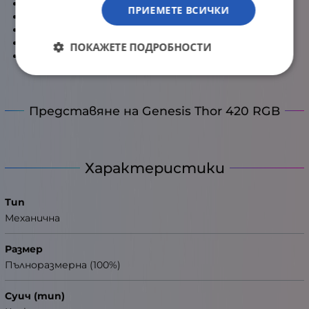
Windows key lock
ПРИЕМЕТЕ ВСИЧКИ
Дължина на кабел: 1.65 метра
Тегло: 573 грама
Размер: 418 x 113 x 24 мм
ПОКАЖЕТЕ ПОДРОБНОСТИ
Гаранция: 24 месеца
Представяне на Genesis Thor 420 RGB
Характеристики
Тип
Механична
Размер
Пълноразмерна (100%)
Суич (тип)