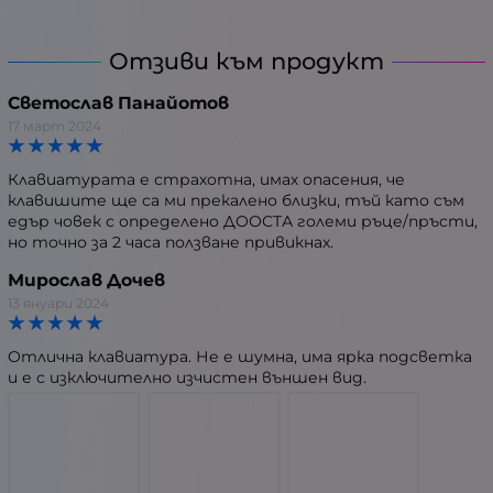
Отзиви към продукт
Светослав Панайотов
17 март 2024
Клавиатурата е страхотна, имах опасения, че
клавишите ще са ми прекалено близки, тъй като съм
едър човек с определено ДООСТА големи ръце/пръсти,
но точно за 2 часа ползване привикнах.
Мирослав Дочев
13 януари 2024
Отлична клавиатура. Не е шумна, има ярка подсветка
и е с изключително изчистен външен вид.