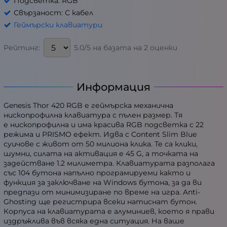
Подсветка: RGB
Свързаност: С кабел
Геймърски клавиатури
5.0/5 на базата на 2 оценки
Рейтинг:
Информация
Genesis Thor 420 RGB е геймърска механична
нископрофилна клавиатура с пълен размер. Тя
е нископрофилна и има красива RGB подсветка с 22
режима и PRISMO ефект. Идва с Content Slim Blue
суичове с живот от 50 милиона клика. Те са клики,
шумни, силата на активация е 45 G, а точката на
задействане 1.2 милиметра. Клавиатурата разполага
със 104 бутона напълно програмируеми както и
функция за заключване на Windows бутона, за да ви
предпази от минимизиране по време на игра. Anti-
Ghosting ще регистрира всеки натиснат бутон.
Корпуса на клавиатурата е алуминиев, което я прави
издръжлива във всяка една ситуация. На ваше