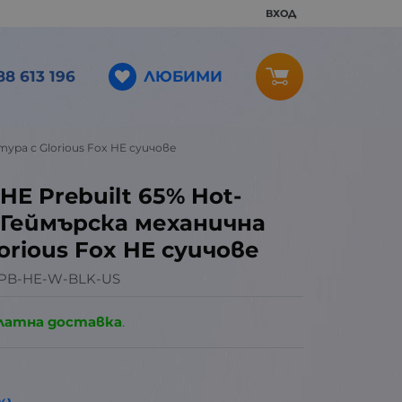
ВХОД
ЛЮБИМИ
88 613 196
тура с Glorious Fox HE суичове
HE Prebuilt 65% Hot-
 Геймърска механична
orious Fox HE суичове
PB-HE-W-BLK-US
латна доставка
.