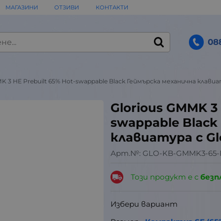
МАГАЗИНИ
ОТЗИВИ
КОНТАКТИ
08
K 3 HE Prebuilt 65% Hot-swappable Black Геймърска механична клавиа
Glorious GMMK 3 
swappable Black
клавиатура с Gl
Арт.№:
GLO-KB-GMMK3-65-
Този продукт е с
безп
Избери вариант