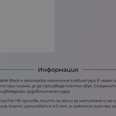
Информация
pable Black е геймърска механична клавиатура в черен 
 при писане, за да произведе плътен звук. Смазани
роизвеждайки задоволителен удар.
us Fox HE суичове, които са лесни за натискане и не
ние, което изминават е 4.0 mm, а нужната сила при н