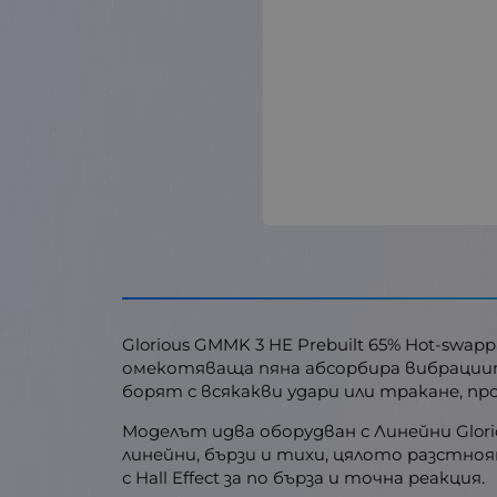
Glorious GMMK 3 HE Prebuilt 65% Hot-swap
омекотяваща пяна абсорбира вибрациите
борят с всякакви удари или тракане, п
Моделът идва оборудван с Линейни Glorio
линейни, бързи и тихи, цялото разстноя
с Hall Effect за по бърза и точна реакция.