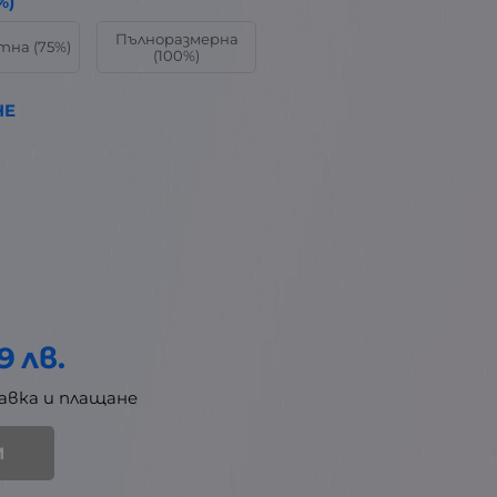
%)
Пълноразмерна
на (75%)
(100%)
HE
9
лв.
авка и плащане
И