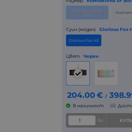
Размер
Компактна SF (65
Компактна SF
Компакт
(65%)
Суич (модел)
Glorious Fox 
Glorious Fox HE
Цвят
Черен
204.00
€
398.9
/
В наличност
Дост
бр.
КУП