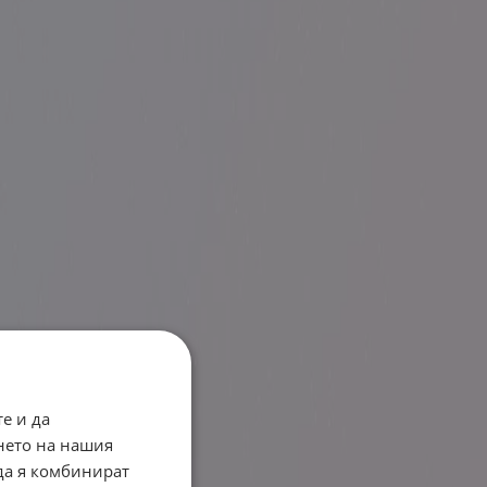
е и да
нето на нашия
 да я комбинират