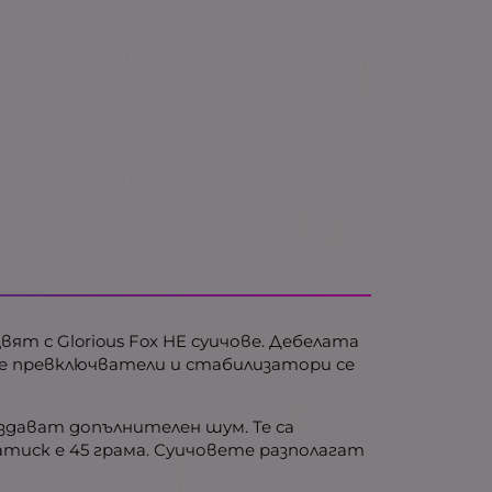
цвят с Glorious Fox HE суичове. Дебелата
те превключватели и стабилизатори се
 издават допълнителен шум. Те са
атиск е 45 грама. Суичовете разполагат