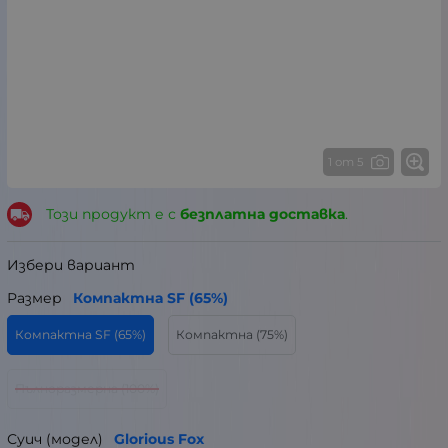
1 от 5
Този продукт е с
безплатна доставка
.
Избери вариант
Размер
Компактна SF (65%)
Компактна SF (65%)
Компактна (75%)
Пълноразмерна (100%)
Суич (модел)
Glorious Fox