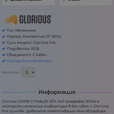
Тип: Механична
Размер: Компактна SF (65%)
Суич (модел): Glorious Fox
Подсветка: RGB
Свързаност: С кабел
Геймърски клавиатури
Рейтинг:
Информация
Glorious GMMK 3 Prebuilt 65% Hot-swappable White е
геймърска механична клавиатура в бял цвят с Glorious
Fox суичове. Дебелата омекотяваща пяна абсорбира