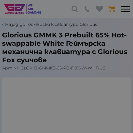
Назад до Геймърски клавиатури Glorious
Glorious GMMK 3 Prebuilt 65% Hot-
swappable White Геймърска
механична клавиатура с Glorious
Fox суичове
Арт.№:
GLO-KB-GMMK3-65-PB-FOX-W-WHT-US