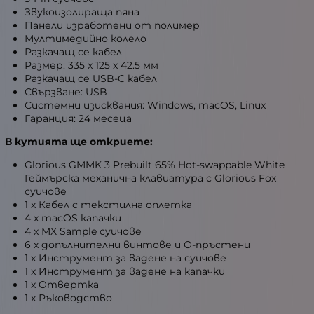
Звукоизолираща пяна
Панели изработени от полимер
Мултимедийно колело
Разкачащ се кабел
Размер: 335 x 125 x 42.5 мм
Разкачащ се USB-C кабел
Свързване: USB
Системни изисквания: Windows, macOS, Linux
Гаранция: 24 месеца
В кутията ще откриете:
Glorious GMMK 3 Prebuilt 65% Hot-swappable White
Геймърска механична клавиатура с Glorious Fox
суичове
1 x Кабел с текстилна оплетка
4 x macOS капачки
4 x MX Sample суичове
6 x допълнителни винтове и О-пръстени
1 x Инструмент за вадене на суичове
1 x Инструмент за вадене на капачки
1 x Отвертка
1 x Ръководство