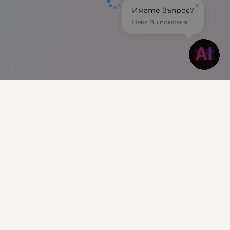
×
Имате въпрос?
Нека Ви помогна!