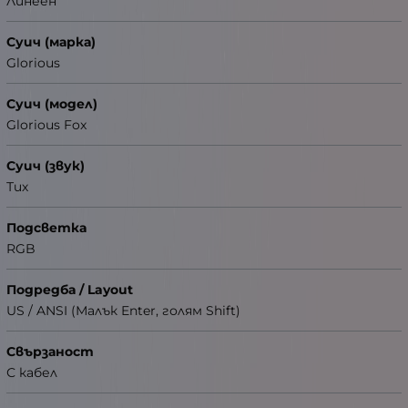
Линеен
Суич (марка)
Glorious
Суич (модел)
Glorious Fox
Суич (звук)
Тих
Подсветка
RGB
Подредба / Layout
US / ANSI (Малък Enter, голям Shift)
Свързаност
С кабел