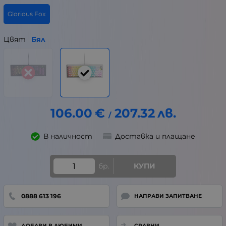
Glorious Fox
Цвят
Бял
106.00
€
207.32
лв.
/
В наличност
Доставка и плащане
бр.
КУПИ
0888 613 196
НАПРАВИ ЗАПИТВАНЕ
ДОБАВИ В ЛЮБИМИ
СРАВНИ