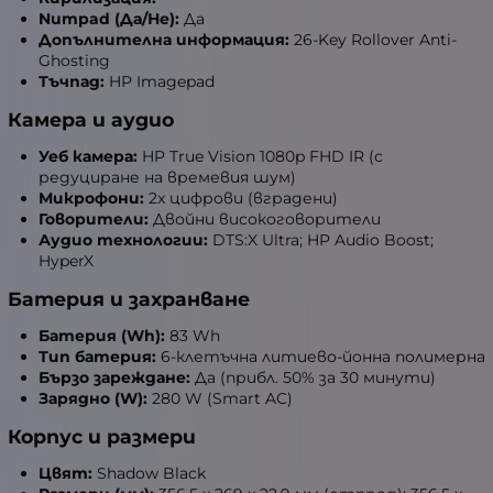
Numpad (Да/Не):
Да
Допълнителна информация:
26-Key Rollover Anti-
Ghosting
Тъчпад:
HP Imagepad
Камера и аудио
Уеб камера:
HP True Vision 1080p FHD IR (с
редуциране на времевия шум)
Микрофони:
2x цифрови (вградени)
Говорители:
Двойни високоговорители
Аудио технологии:
DTS:X Ultra; HP Audio Boost;
HyperX
Батерия и захранване
Батерия (Wh):
83 Wh
Тип батерия:
6-клетъчна литиево-йонна полимерна
Бързо зареждане:
Да (прибл. 50% за 30 минути)
Зарядно (W):
280 W (Smart AC)
Корпус и размери
Цвят:
Shadow Black