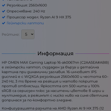
Резолюция: 2560x1600
Опресняване: 240 Hz
Процесор модел: Ryzen AI 9 HX 375
Геймърски лаптопи
Рейтинг:
Информация
HP OMEN MAX Gaming Laptop 16-ak0067nn (C2AA5EA#ABB)
е геймърски лаптоп, създаден за бърза и детайлна
картина при динамични заглавия. 16-инчовият IPS
дисплей е с WQXGA резолюция 2560x1600 и честота 60–
240 Hz, 3 ms време на реакция и матово покритие
против отблясъци. Яркостта от 500 нита и 100%
sRGB са сериозен плюс за наситени цветове в игри и
мултимедия, а режимът с ниско ниво на синя светлина
допринася за по-комфортно гледане.
Конфигурацията разчита на AMD Ryzen AI 9 HX 375 (12