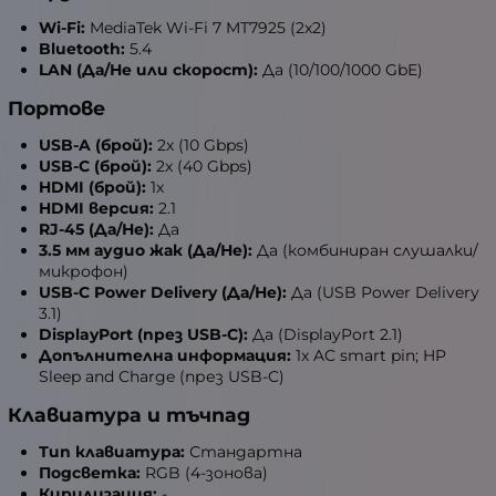
Wi-Fi:
MediaTek Wi-Fi 7 MT7925 (2x2)
Bluetooth:
5.4
LAN (Да/Не или скорост):
Да (10/100/1000 GbE)
Портове
USB-A (брой):
2x (10 Gbps)
USB-C (брой):
2x (40 Gbps)
HDMI (брой):
1x
HDMI версия:
2.1
RJ-45 (Да/Не):
Да
3.5 мм аудио жак (Да/Не):
Да (комбиниран слушалки/
микрофон)
USB-C Power Delivery (Да/Не):
Да (USB Power Delivery
3.1)
DisplayPort (през USB-C):
Да (DisplayPort 2.1)
Допълнителна информация:
1x AC smart pin; HP
Sleep and Charge (през USB-C)
Клавиатура и тъчпад
Тип клавиатура:
Стандартна
Подсветка:
RGB (4-зонова)
Кирилизация:
-