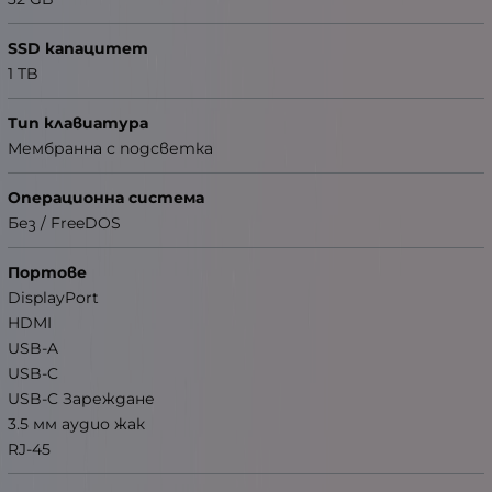
SSD капацитет
1 TB
Тип клавиатура
Мембранна с подсветка
Операционна система
Без / FreeDOS
Портове
DisplayPort
HDMI
USB-A
USB-C
USB-C Зареждане
3.5 мм аудио жак
RJ-45