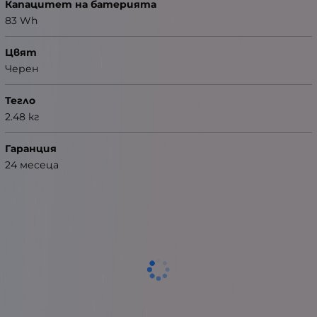
Капацитет на батерията
83 Wh
Цвят
Черен
Тегло
2.48 кг
Гаранция
24 месеца