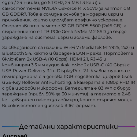
ядра / 24 нишки, до 5.1 GHz, 24 MB L3 кеш) и
самостоятелна NVIDIA GeForce RTX 5070 за лаптоп с 8
GB GDDR7. Това е солидна основа за модерни игри и
приложения, които използват графично ускорение.
Оперативната памет е 32 GB DDR5-5600 (2x16 GB), а
съхранението е 1 TB PCIe Gen4 NVMe M.2 SSD за бързо
зареждане на система, игри и големи файлове.
За свързаност са налични Wi-Fi 7 (MediaTek MT7925, 2x2) и
Bluetooth 5.4, както и вградена LAN мрежа. Портовете
включват 2x USB-A (10 Gbps), HDMI 2.1, RJ-45 и
комбиниран 3.5 мм аудио жак, плюс 2x USB-C (40 Gbps) с
USB Power Delivery 3.1 и DisplayPort 2.1. Клавиатурата е
пълноразмерна с 4-зонова RGB подсветка, цифров блок
и 26-Key Rollover Anti-Ghosting, а камерата е 1080p FHD IR
с два цифрови микрофона. Батерията е 83 Wh с бързо
зареждане (прибл. 50% за 30 минути), а теглото е 2.48
кг – завършен пакет за геймъри, които търсят мощ и
високочестотен дисплей в 16" формат.
Детайлни характеристики
Дисплей