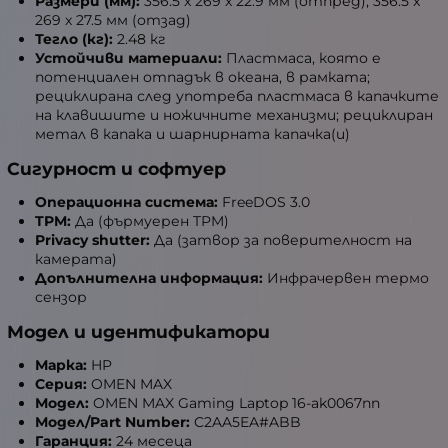
Размери (мм):
356.5 x 269 x 22.9 мм (отпред); 356.5 x
269 x 27.5 мм (отзад)
Тегло (кг):
2.48 кг
Устойчиви материали:
Пластмаса, която е
потенциален отпадък в океана, в рамката;
рециклирана след употреба пластмаса в капачките
на клавишите и ножичните механизми; рециклиран
метал в капака и шарнирната капачка(и)
Сигурност и софтуер
Операционна система:
FreeDOS 3.0
TPM:
Да (фърмуерен TPM)
Privacy shutter:
Да (затвор за поверителност на
камерата)
Допълнителна информация:
Инфрачервен термо
сензор
Модел и идентификатори
Марка:
HP
Серия:
OMEN MAX
Модел:
OMEN MAX Gaming Laptop 16-ak0067nn
Модел/Part Number:
C2AA5EA#ABB
Гаранция:
24 месеца