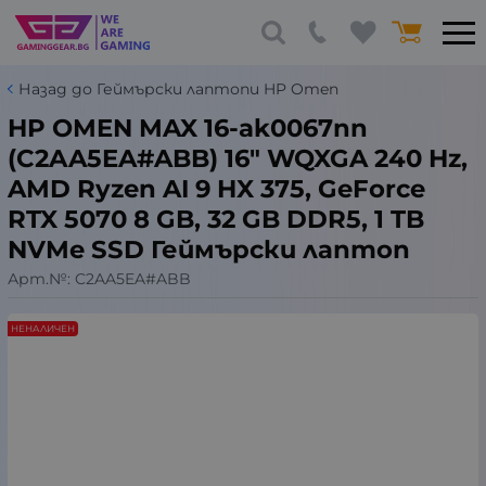
Назад до Геймърски лаптопи HP Omen
HP OMEN MAX 16-ak0067nn
(C2AA5EA#ABB) 16" WQXGA 240 Hz,
AMD Ryzen AI 9 HX 375, GeForce
RTX 5070 8 GB, 32 GB DDR5, 1 TB
NVMe SSD Геймърски лаптоп
Арт.№:
C2AA5EA#ABB
НЕНАЛИЧЕН