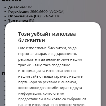
Диагонал:
16"
Резолюция:
2560x1600 (WQXGA)
Опресняване (Hz):
60-240 Hz
Тип панел:
IPS
Покритие (матов/гланц):
Матов (без отблясъци)
Яркост (nits):
500 нита
Този уебсайт използва
Цветови обхват:
100% sRGB
Време на реакция:
3 ms
бисквитки
Ниско ниво на синя светлина:
Да
Ние използваме бисквитки, за да
Без трептене:
Да
Тъч дисплей:
Не
персонализираме съдържанието,
Съотношение екран/корпус (без
рекламите и да анализираме нашия
високоговорители):
88.81%
трафик. Също така споделяме
Допълнителна информация:
Ултратънка рамка
информация за използването на
Процесор
нашия сайт от ваша страна с нашите
партньори за реклама и анализи,
Производител:
AMD
Серия:
Ryzen AI 9
които може да я комбинират с друга
Модел:
AMD Ryzen AI 9 HX 375
информация, която сте им
Ядра/нишки:
12 / 24
предоставили или която са събрали от
Честота:
до 5.1 GHz
Кеш:
24 MB L3
вашето използване на техните услуги.