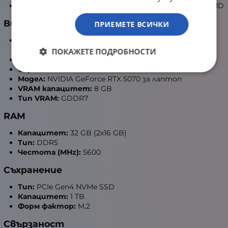
Чипсет:
Интегрирани едночипови системи на AMD
Видеокарта
ПРИЕМЕТЕ ВСИЧКИ
Тип графика (самостоятелна/вградена):
Самостоятелна
ПОКАЖЕТЕ ПОДРОБНОСТИ
Производител:
NVIDIA
Серия:
GeForce RTX
Модел:
NVIDIA GeForce RTX 5070 за лаптоп
VRAM капацитет:
8 GB
Тип VRAM:
GDDR7
RAM
Капацитет:
32 GB (2x16 GB)
Тип:
DDR5
Честота (MHz):
5600
Съхранение
Тип:
PCIe Gen4 NVMe SSD
Капацитет:
1 TB
Форм фактор:
M.2
Свързаност