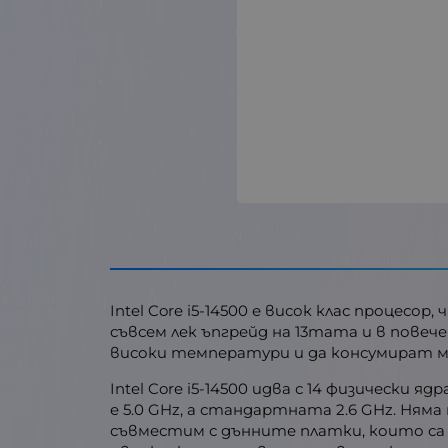
Intel Core i5-14500 е висок клас процес
съвсем лек ъпгрейд на 13тата и в пове
високи температури и да консумират мн
Intel Core i5-14500 идва с 14 физически я
е 5.0 GHz, а стандартната 2.6 GHz. Ням
съвместим с дънните платки, които са в