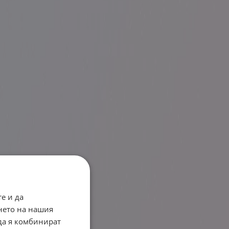
е и да
нето на нашия
 да я комбинират