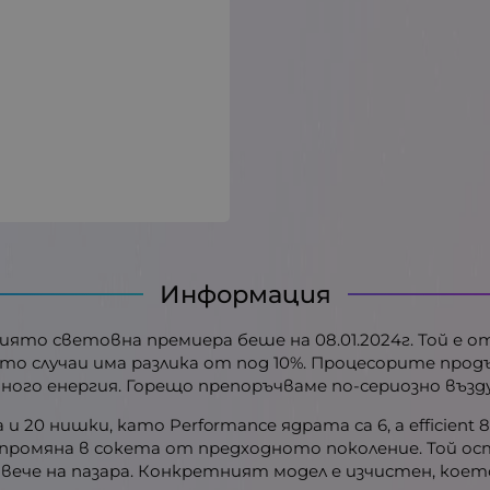
Информация
ор, чиято световна премиера беше на 08.01.2024г. Той 
чето случаи има разлика от под 10%. Процесорите пр
ого енергия. Горещо препоръчваме по-сериозно възд
дра и 20 нишки, като Performance ядрата са 6, а efficie
а промяна в сокета от предходното поколение. Той ост
ече на пазара. Конкретният модел е изчистен, което