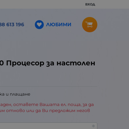
ВХОД
ЛЮБИМИ
88 613 196
500 Процесор за настолен
ка и плащане
аден, оставете Вашата ел. поща, за да
им отново или да Ви предложим негов