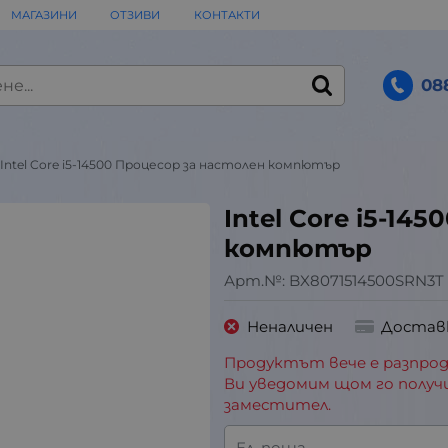
МАГАЗИНИ
ОТЗИВИ
КОНТАКТИ
08
Intel Core i5-14500 Процесор за настолен компютър
Intel Core i5-14
компютър
Арт.№:
BX8071514500SRN3T
Неналичен
Достав
Продуктът вече е разпрод
Ви уведомим щом го получ
заместител.
Ел. поща