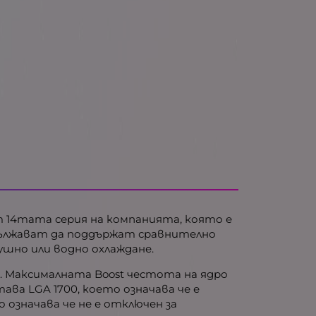
е от 14тата серия на компанията, която е
одължават да поддържат сравнително
ушно или водно охлаждане.
nt 8. Максималната Boost честота на ядро
ава LGA 1700, което означава че е
 означава че не е отключен за