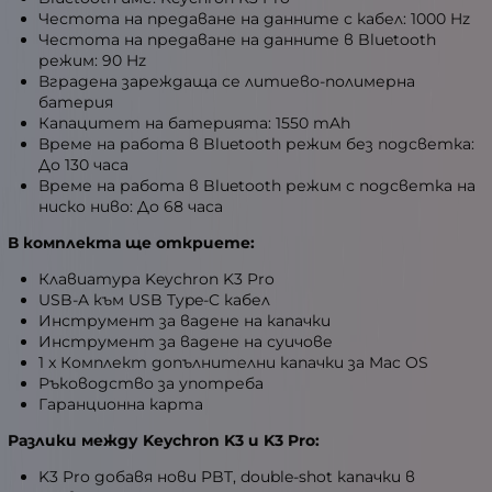
Честота на предаване на данните с кабел: 1000 Hz
Честота на предаване на данните в Bluetooth
режим: 90 Hz
Вградена зареждаща се литиево-полимерна
батерия
Капацитет на батерията: 1550 mAh
Време на работа в Bluetooth режим без подсветка:
До 130 часа
Време на работа в Bluetooth режим с подсветка на
ниско ниво: До 68 часа
В комплекта ще откриете:
Клавиатура Keychron K3 Pro
USB-A към USB Type-C кабел
Инструмент за вадене на капачки
Инструмент за вадене на суичове
1 x Комплект допълнителни капачки за Mac OS
Ръководство за употреба
Гаранционна карта
Разлики между Keychron K3 и K3 Pro:
K3 Pro добавя нови PBT, double-shot капачки в