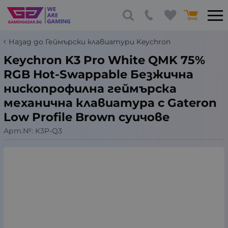
Назад до Геймърски клавиатури Keychron
Keychron K3 Pro White QMK 75%
RGB Hot-Swappable Безжична
нископрофилна геймърска
механична клавиатура с Gateron
Low Profile Brown суичове
Арт.№:
K3P-Q3