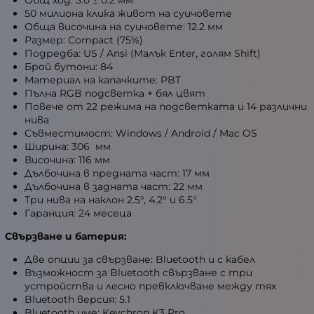
Общ ход: 3.0 ± 0.2 мм
50 милиона клика живот на суичовете
Обща височина на суичовете: 12.2 мм
Размер: Compact (75%)
Подредба: US / Ansi (Малък Enter, голям Shift)
Брой бутони: 84
Материал на капачките: PBT
Пълна RGB подсветка + бял цвят
Повече от 22 режима на подсветката и 14 различни
нива
Съвместимост: Windows / Android / Mac OS
Ширина: 306 мм
Височина: 116 мм
Дълбочина в предната част: 17 мм
Дълбочина в задната част: 22 мм
Три нива на наклон 2.5°, 4.2° и 6.5°
Гаранция: 24 месеца
Свързване и батерия:
Две опции за свързване: Bluetooth и с кабел
Възможност за Bluetooth свързване с три
устройства и лесно превключване между тях
Bluetooth версия: 5.1
Bluetooth име: Keychron K3 Pro