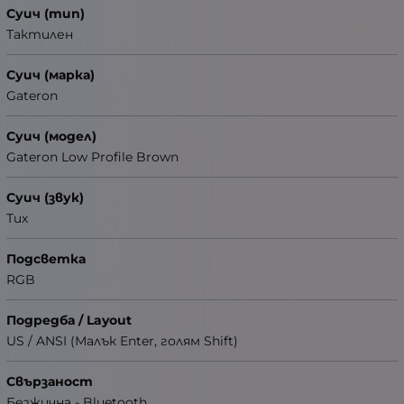
Суич (тип)
Тактилен
Суич (марка)
Gateron
Суич (модел)
Gateron Low Profile Brown
Суич (звук)
Тих
Подсветка
RGB
Подредба / Layout
US / ANSI (Малък Enter, голям Shift)
Свързаност
Безжична - Bluetooth