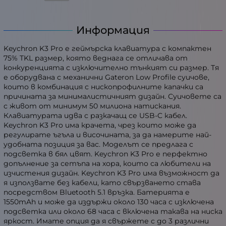
Информация
Keychron K3 Pro е геймърска клавиатура с компактен
75% TKL размер, която веднага се отличава от
конкуренцията с изключително тънкият си размер. Тя
е оборудвана с механични Gateron Low Profile суичове,
които в комбинация с нископрофилните капачки са
причината за минималистичният дизайн. Суичовете са
с живот от минимум 50 милиона натискания.
Клавиатурата идва с разкачащ се USB-C кабел.
Keychron K3 Pro има крачета, чрез които може да
регулирате ъгъла и височината, за да намерите най-
удобната позиция за вас. Моделът се предлага с
подсветка в бял цвят. Keychron K3 Pro е перфектно
допълнение за сетъпа на хора, които са любители на
изчистения дизайн. Keychron K3 Pro има възможност да
я използвате без кабели, като свързването става
посредством Bluetooth 5.1 връзка. Батерията е
1550mAh и може да издържи около 130 часа с изключена
подсветка или около 68 часа с включена такава на ниска
яркост. Имате опция да я свържете с до 3 различни