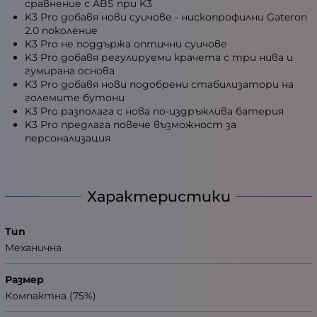
сравнение с ABS при K3
K3 Pro добавя нови суичове - нископрофилни Gateron
2.0 поколение
K3 Pro не поддържа оптични суичове
K3 Pro добавя регулируеми крачета с три нива и
гумирана основа
K3 Pro добавя нови подобрени стабилизатори на
големите бутони
K3 Pro разполага с нова по-издръжлива батерия
K3 Pro предлага повече възможност за
персонализация
Характеристики
Тип
Механична
Размер
Компактна (75%)