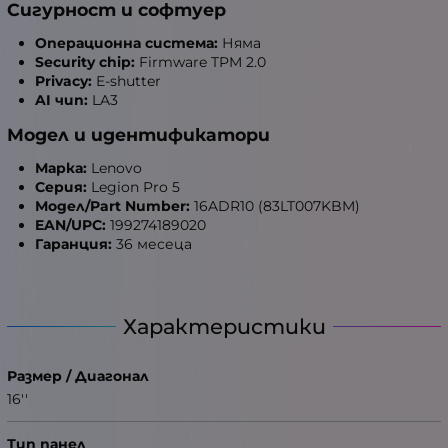
Сигурност и софтуер
Операционна система:
Няма
Security chip:
Firmware TPM 2.0
Privacy:
E-shutter
AI чип:
LA3
Модел и идентификатори
Марка:
Lenovo
Серия:
Legion Pro 5
Модел/Part Number:
16ADR10 (83LT007KBM)
EAN/UPC:
199274189020
Гаранция:
36 месеца
Характеристики
Размер / Диагонал
16''
Тип панел