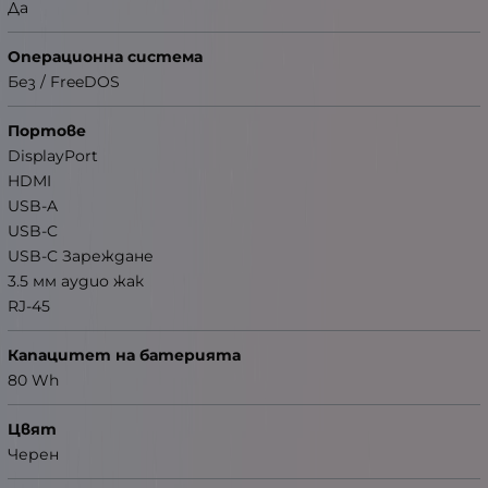
Да
Операционна система
Без / FreeDOS
Портове
DisplayPort
HDMI
USB-A
USB-C
USB-C Зареждане
3.5 мм аудио жак
RJ-45
Капацитет на батерията
80 Wh
Цвят
Черен