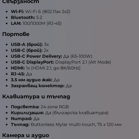
Свързаност
Wi-Fi:
Wi-Fi 6 (802.11ax 2x2)
Bluetooth:
5.2
LAN:
100/1000M (RJ-45)
Портове
USB-A (брой):
3x
USB-C (брой):
2x
USB-C Power Delivery:
Да (65-100W)
USB-C DisplayPort:
DisplayPort 2.1 (Alt Mode)
HDMI:
1x (HDMI 2.1, до 8K/60Hz)
RJ-45:
Да
3.5 мм аудио жак:
Да
Захранващ конектор:
Да
Клавиатура и тъчпад
Подсветка:
24-zone RGB
Кирилизация:
Да (българска клавиатура)
Numpad:
Да
Тъчпад:
Buttonless Mylar multi-touch, 75 x 120 мм
Камера и аудио