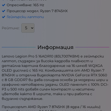
Опресняване: 165 Hz
Процесор модел: Ryzen 7 8745HX
Геймърски лаптопи
Рейтинг:
Информация
Lenovo Legion Pro 5 16ADR10 (83LT007KBM) е геймърски
лаптоп, създаден за висока кадрова плавност и
детайлна картина благодарение на 16-инчов WQXGA
OLED дисплей с 165 Hz. Комбинацията от AMD Ryzen 7
8745HX и отделна видеокарта NVIDIA GeForce RTX 5060
с 8 GB GDDR7 ви дава солидна основа за модерни игри и
графично натоварени задачи. OLED панелът с 100% DCI-
P3 и 500 nits добавя силен контраст и наситени
цветове както в игрите, така и при работа с
визуално съдържание.
Процесорът AMD Ryzen 7 8745HX (8 ядра / 16 нишки)