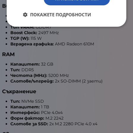
Видеокарта
ПОКАЖЕТЕ ПОДРОБНОСТИ
Графика (отделна):
NVIDIA GeForce RTX 5060
VRAM капацитет:
8 GB
Тип VRAM:
GDDR7
Boost Clock:
2497 MHz
TGP (W):
115 W
Вградена графика:
AMD Radeon 610M
RAM
Капацитет:
32 GB
Тип:
DDR5
Честота (MHz):
5200 MHz
Слотове/ъпгрейд:
2x SO-DIMM (2 заети)
Съхранение
Тип:
NVMe SSD
Капацитет:
1 TB
Интерфейс:
PCIe 4.0x4
Форм фактор:
M.2 2242
Слотове за SSD:
2x M.2 2280 PCIe 4.0 x4