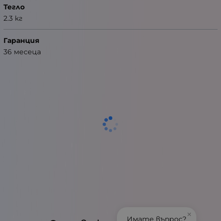
Тегло
2.3 кг
Гаранция
36 месеца
×
Имате въпрос?