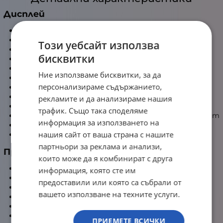
Дисплей
Диагонал:
16"
Резолюция:
2560x1600 (WQXGA)
Този уебсайт използва
Опресняване (Hz):
165 Hz
бисквитки
Тип панел:
OLED
Съотношение:
16:10
Ние използваме бисквитки, за да
Покритие:
Гланцов
персонализираме съдържанието,
Яркост (nits):
500 nits
Цветови обхват:
100% DCI-P3
рекламите и да анализираме нашия
HDR:
DisplayHDR True Black 1000
трафик. Също така споделяме
Adaptive Sync:
NVIDIA G-SYNC; AMD FreeSync Premium
информация за използването на
Dolby Vision:
Да
нашия сайт от ваша страна с нашите
Ниска синя светлина:
Да
партньори за реклама и анализи,
Процесор
които може да я комбинират с друга
Производител:
AMD
информация, която сте им
Серия:
Ryzen 7
предоставили или която са събрали от
Модел:
Ryzen 7 8745HX
вашето използване на техните услуги.
Ядра/нишки:
8C / 16T
Честота:
3.6-5.1 GHz
Кеш:
8MB L2 / 32MB L3
ПРИЕМЕТЕ ВСИЧКИ