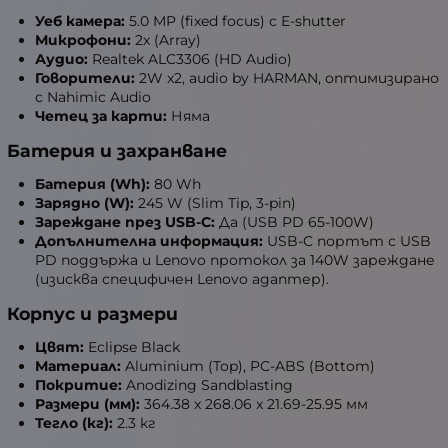
Уеб камера:
5.0 MP (fixed focus) с E-shutter
Микрофони:
2x (Array)
Аудио:
Realtek ALC3306 (HD Audio)
Говорители:
2W x2, audio by HARMAN, оптимизирано
с Nahimic Audio
Четец за карти:
Няма
Батерия и захранване
Батерия (Wh):
80 Wh
Зарядно (W):
245 W (Slim Tip, 3-pin)
Зареждане през USB-C:
Да (USB PD 65-100W)
Допълнителна информация:
USB-C портът с USB
PD поддържа и Lenovo протокол за 140W зареждане
(изисква специфичен Lenovo адаптер).
Корпус и размери
Цвят:
Eclipse Black
Материал:
Aluminium (Top), PC-ABS (Bottom)
Покритие:
Anodizing Sandblasting
Размери (мм):
364.38 x 268.06 x 21.69-25.95 мм
Тегло (кг):
2.3 кг