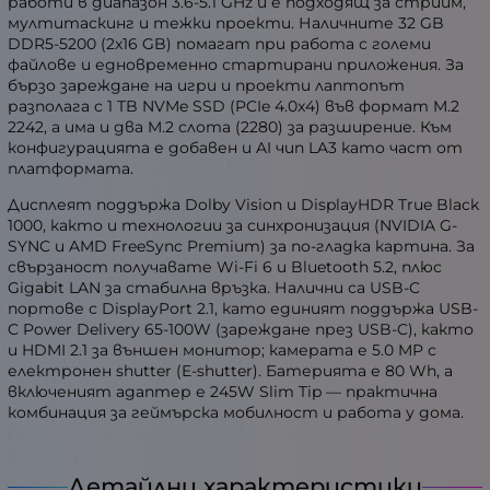
работи в диапазон 3.6-5.1 GHz и е подходящ за стрийм,
мултитаскинг и тежки проекти. Наличните 32 GB
DDR5-5200 (2x16 GB) помагат при работа с големи
файлове и едновременно стартирани приложения. За
бързо зареждане на игри и проекти лаптопът
разполага с 1 TB NVMe SSD (PCIe 4.0x4) във формат M.2
2242, а има и два M.2 слота (2280) за разширение. Към
конфигурацията е добавен и AI чип LA3 като част от
платформата.
Дисплеят поддържа Dolby Vision и DisplayHDR True Black
1000, както и технологии за синхронизация (NVIDIA G-
SYNC и AMD FreeSync Premium) за по-гладка картина. За
свързаност получавате Wi-Fi 6 и Bluetooth 5.2, плюс
Gigabit LAN за стабилна връзка. Налични са USB-C
портове с DisplayPort 2.1, като единият поддържа USB-
C Power Delivery 65-100W (зареждане през USB-C), както
и HDMI 2.1 за външен монитор; камерата е 5.0 MP с
електронен shutter (E-shutter). Батерията е 80 Wh, а
включеният адаптер е 245W Slim Tip — практична
комбинация за геймърска мобилност и работа у дома.
Детайлни характеристики