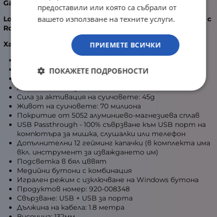
GamingGear.bg
предоставили или която са събрали от
вашето използване на техните услуги.
Logitech G413 Silver Геймърска механична клавиатура с
Romer-G суичове
Характеристики:
ПРИЕМЕТЕ ВСИЧКИ
Механични Logitech Romer-G суичове
Тип на суичовете: Tactile
ПОКАЖЕТЕ ПОДРОБНОСТИ
Пълен ход на суичовете: 3 мм
Активация на суичовете: 1.5 мм
Сила за активация на суичовете: 45g
Живот на суичовете: 70 милиона
Покритие от 5052 алуминиево-магнезиева сплав
USB Passthrough - 100% съврзване към USB порт на
компютъра за мишка, слушалки или телефон
Допълнителни 12 гейминг капачки (в комплекта има
вкл. инструмент за изваждането им)
Подсветка в бял цввят
Медийни бутони с комбинация
Игрален режим с изключване на Windows бутона
Продуктов номер: 920-008348
Свързване: USB + USB за порта
Дължина на кабела: 1.8 метра
Височина: 132мм