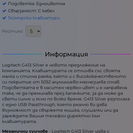
Подсветка: Едноцветна
Свързаност: С кабел
Геймърски клавиатури
Рейтинг:
Информация
Logitech G413 Silver е новото предложение на
компанията. Клавиатурата се отличва със своята
малка и стилна рамка, както и с висококачественото
си покритие от 5052 алуминиево-магнезиева сплав.
Подсветката е в наситен червен цвят и е направена
така, че да преминава през капачките, за да може да
свети силно и ясно по всяко време. G413 Silver разполага
с едно USB Passthrough, което реално ви дава
възможност да свържете мишка, слушалки или да
зареждате вашия телефон директно към
клавиатурата.
Механични суичове
- Logitech G413 Silver идва с