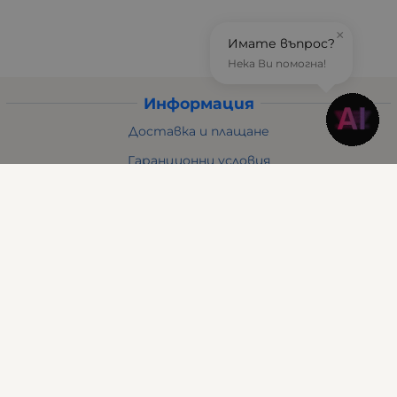
×
Имате въпрос?
Нека Ви помогна!
Информация
Доставка и плащане
Гаранционни условия
Общи условия за ползване
Политиката за поверителност
Политика за използване на бисквитки
Решаване на спорове - ОРС
Вашите права
Отказ от онлайн поръчка
Условия за връщане
За Нас