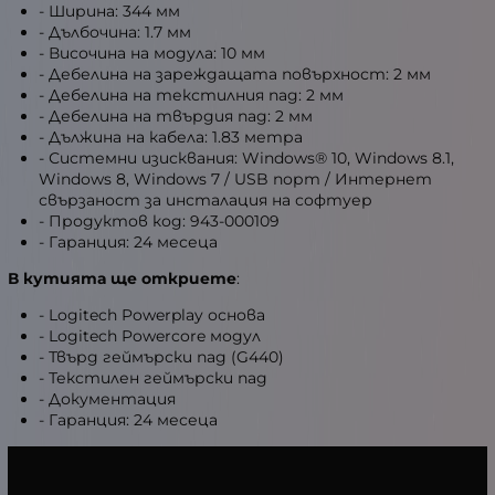
- Ширина: 344 мм
- Дълбочина: 1.7 мм
- Височина на модула: 10 мм
- Дебелина на зареждащата повърхност: 2 мм
- Дебелина на текстилния пад: 2 мм
- Дебелина на твърдия пад: 2 мм
- Дължина на кабела: 1.83 метра
- Системни изисквания: Windows® 10, Windows 8.1,
Windows 8, Windows 7 / USB порт / Интернет
свързаност за инсталация на софтуер
- Продуктов код: 943-000109
- Гаранция: 24 месеца
В кутията ще откриете
:
- Logitech Powerplay основа
- Logitech Powercore модул
- Твърд геймърски пад (G440)
- Текстилен геймърски пад
- Документация
- Гаранция: 24 месеца