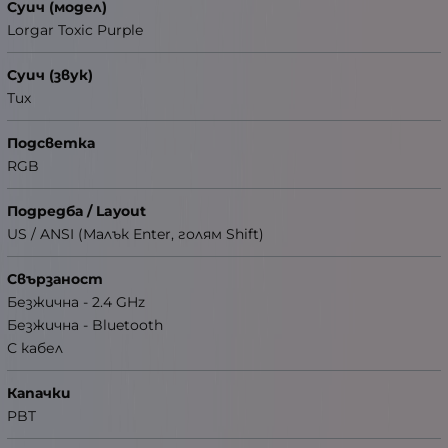
Суич (модел)
Lorgar Toxic Purple
Суич (звук)
Тих
Подсветка
RGB
Подредба / Layout
US / ANSI (Малък Enter, голям Shift)
Свързаност
Безжична - 2.4 GHz
Безжична - Bluetooth
С кабел
Капачки
PBT