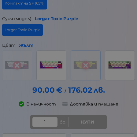
Компактна SF (65%)
Суич (модел)
Lorgar Toxic Purple
Lorgar Toxic Purple
Цвят
Жълт
90.00
€
176.02
лв.
/
В наличност
Доставка и плащане
бр.
КУПИ