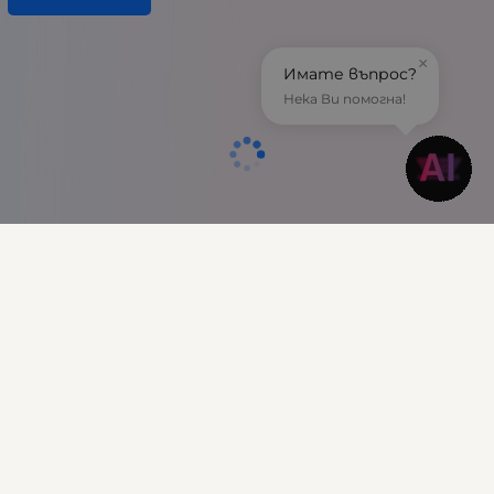
×
Имате въпрос?
Нека Ви помогна!