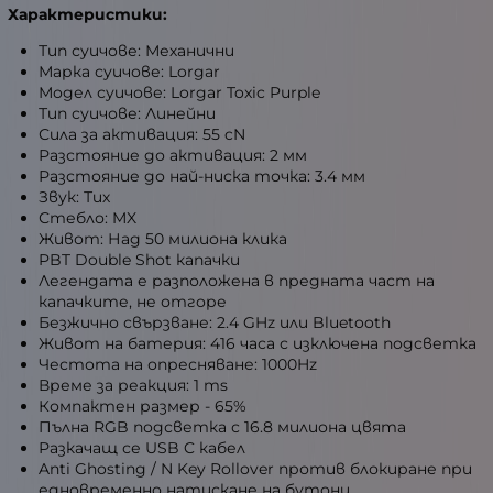
Характеристики:
Тип суичове: Механични
Марка суичове: Lorgar
Модел суичове: Lorgar Toxic Purple
Тип суичове: Линейни
Сила за активация: 55 cN
Разстояние до активация: 2 мм
Разстояние до най-ниска точка: 3.4 мм
Звук: Тих
Стебло: MX
Живот: Над 50 милиона клика
PBT Double Shot капачки
Легендата е разположена в предната част на
капачките, не отгоре
Безжично свързване: 2.4 GHz или Bluetooth
Живот на батерия: 416 часа с изключена подсветка
Честота на опресняване: 1000Hz
Време за реакция: 1 ms
Компактен размер - 65%
Пълна RGB подсветка с 16.8 милиона цвята
Разкачащ се USB C кабел
Anti Ghosting / N Key Rollover против блокиране при
едновременно натискане на бутони