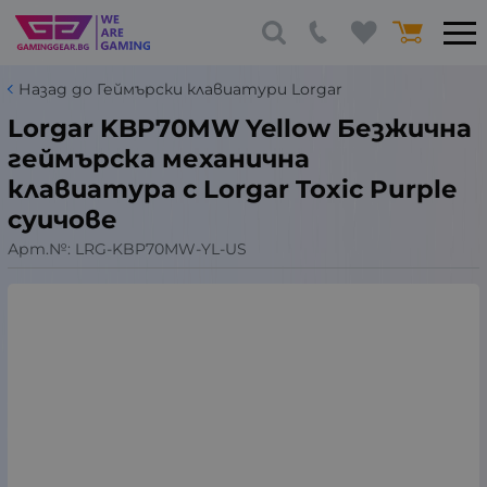
Назад до Геймърски клавиатури Lorgar
Lorgar KBP70MW Yellow Безжична
геймърска механична
клавиатура с Lorgar Toxic Purple
суичове
Арт.№:
LRG-KBP70MW-YL-US