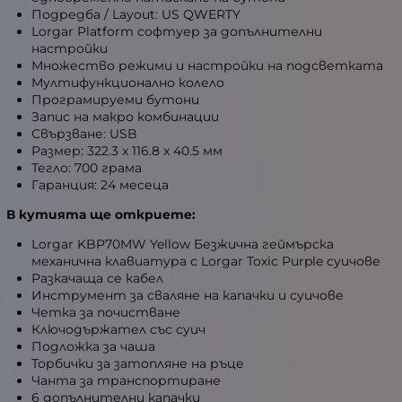
Подредба / Layout: US QWERTY
Lorgar Platform софтуер за допълнителни
настройки
Множество режими и настройки на подсветката
Мултифункционално колело
Програмируеми бутони
Запис на макро комбинации
Свързване: USB
Размер: 322.3 x 116.8 x 40.5 мм
Тегло: 700 грама
Гаранция: 24 месеца
В кутията ще откриете:
Lorgar KBP70MW Yellow Безжична геймърска
механична клавиатура с Lorgar Toxic Purple суичове
Разкачаща се кабел
Инструмент за сваляне на капачки и суичове
Четка за почистване
Ключодържател със суич
Подложка за чаша
Торбички за затопляне на ръце
Чанта за транспортиране
6 допълнителни капачки