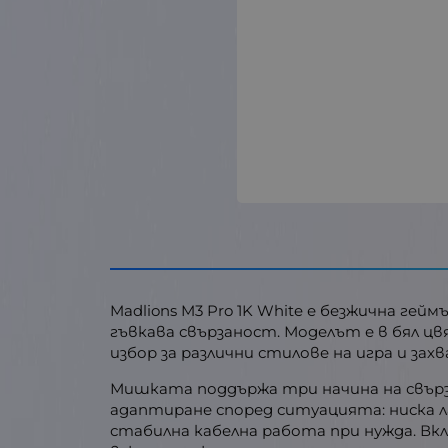
Madlions M3 Pro 1K White е безжична гей
гъвкава свързаност. Моделът е в бял цв
избор за различни стилове на игра и зах
Мишката поддържа три начина на свързван
адаптиране според ситуацията: ниска л
стабилна кабелна работа при нужда. Вкл