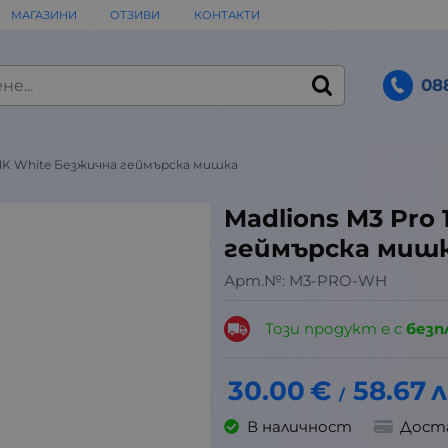
МАГАЗИНИ
ОТЗИВИ
КОНТАКТИ
08
 1K White Безжична геймърска мишка
Madlions M3 Pro
геймърска миш
Арт.№:
M3-PRO-WH
Този продукт е с
безп
30.00
€
58.67
л
/
В наличност
Дост