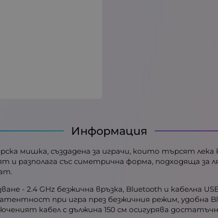
Информация
мърска мишка, създадена за играчи, които търсят лек
ят и разполага със симетрична форма, подходяща за ля
ват.
е - 2.4 GHz безжична връзка, Bluetooth и кабелна USB
атентност при игра през безжичния режим, удобна Bl
юченият кабел с дължина 150 см осигурява достатъчн