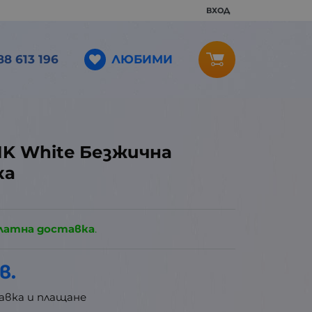
ВХОД
ЛЮБИМИ
88 613 196
 1K White Безжична
ка
латна доставка
.
в.
авка и плащане