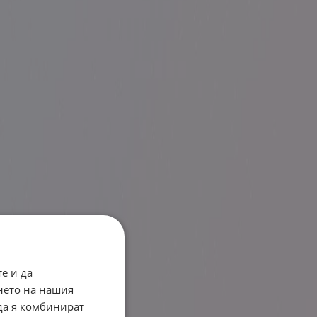
е и да
нето на нашия
 да я комбинират