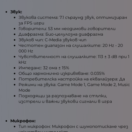
Звук:
Звукова система: 7.1 съраунд звук, оптимизиран
за FPS игри
Говорители: 53 мм неодимови говорители
Диафрагма: Био-целулозна диафрагма
Звуков чип: C-Media звуков чип
Честотен диапазон на слушалките: 20 Hz - 20
000 Hz
Чувствителност на слушалките: 113 ± 3 dB при 1
kHz
Импеданс: 32 ома ± 15%
Общо хармонично изкривяване: 0.035%
Потребителска настройка на еквалайзера: Да
Режими на звука: Game Mode 1, Game Mode 2, Music
Mode
Подходящи за разпознаване на стъпки,
изстрели и важни звукови сигнали в игра
Микрофон:
Тип микрофон: Микрофон с шумопотискане чрез