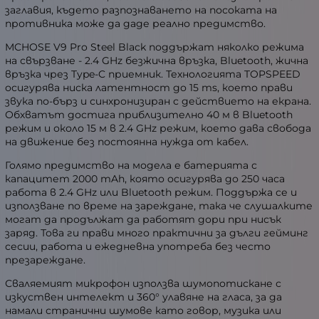
заглавия, където разпознаването на посоката на
противника може да даде реално предимство.
MCHOSE V9 Pro Steel Black поддържат няколко режима
на свързване - 2.4 GHz безжична връзка, Bluetooth, жична
връзка чрез Type-C приемник. Технологията TOPSPEED
осигурява ниска латентност до 15 ms, което прави
звука по-бърз и синхронизиран с действието на екрана.
Обхватът достига приблизително 40 м в Bluetooth
режим и около 15 м в 2.4 GHz режим, което дава свобода
на движение без постоянна нужда от кабел.
Голямо предимство на модела е батерията с
капацитет 2000 mAh, която осигурява до 250 часа
работа в 2.4 GHz или Bluetooth режим. Поддържа се и
използване по време на зареждане, така че слушалките
могат да продължат да работят дори при нисък
заряд. Това ги прави много практични за дълги гейминг
сесии, работа и ежедневна употреба без често
презареждане.
Сваляемият микрофон използва шумопотискане с
изкуствен интелект и 360° улавяне на гласа, за да
намали странични шумове като говор, музика или