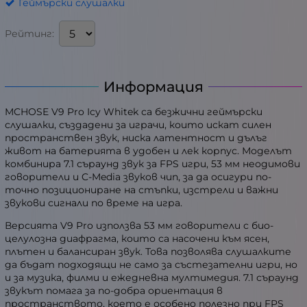
Геймърски слушалки
Рейтинг:
Информация
MCHOSE V9 Pro Icy Whitek са безжични геймърски
слушалки, създадени за играчи, които искат силен
пространствен звук, ниска латентност и дълъг
живот на батерията в удобен и лек корпус. Моделът
комбинира 7.1 съраунд звук за FPS игри, 53 мм неодимови
говорители и C-Media звуков чип, за да осигури по-
точно позициониране на стъпки, изстрели и важни
звукови сигнали по време на игра.
Версията V9 Pro използва 53 мм говорители с био-
целулозна диафрагма, които са насочени към ясен,
плътен и балансиран звук. Това позволява слушалките
да бъдат подходящи не само за състезателни игри, но
и за музика, филми и ежедневна мултимедия. 7.1 съраунд
звукът помага за по-добра ориентация в
пространството, което е особено полезно при FPS