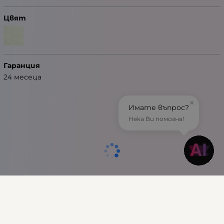
Цвят
Гаранция
24 месеца
×
Имате въпрос?
Нека Ви помогна!