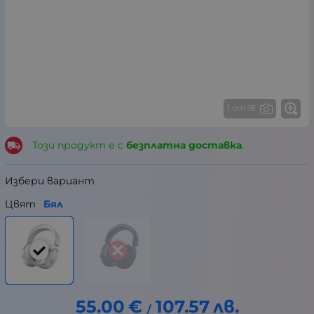
1 от 18
Този продукт е с
безплатна доставка
.
Избери вариант
Цвят
Бял
55.00
€
107.57
лв.
/