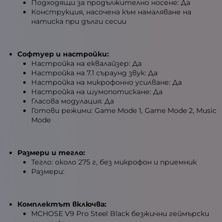
Подходящи за продължително носене: Да
Конструкция, насочена към намаляване на
натиска при дълги сесии
Софтуер и настройки:
Настройка на еквалайзер: Да
Настройка на 7.1 съраунд звук: Да
Настройка на микрофонно усилване: Да
Настройка на шумопотискане: Да
Гласова модулация: Да
Готови режими: Game Mode 1, Game Mode 2, Music
Mode
Размери и тегло:
Тегло: около 275 г, без микрофон и приемник
Размери:
Комплектът включва:
MCHOSE V9 Pro Steel Black безжични геймърски