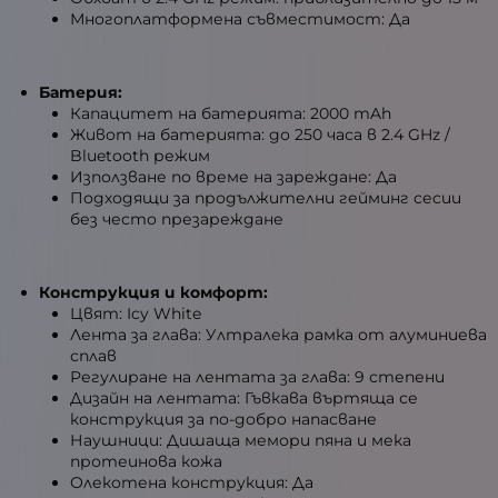
Многоплатформена съвместимост: Да
Батерия:
Капацитет на батерията: 2000 mAh
Живот на батерията: до 250 часа в 2.4 GHz /
Bluetooth режим
Използване по време на зареждане: Да
Подходящи за продължителни гейминг сесии
без често презареждане
Конструкция и комфорт:
Цвят: Icy White
Лента за глава: Ултралека рамка от алуминиева
сплав
Регулиране на лентата за глава: 9 степени
Дизайн на лентата: Гъвкава въртяща се
конструкция за по-добро напасване
Наушници: Дишаща мемори пяна и мека
протеинова кожа
Олекотена конструкция: Да