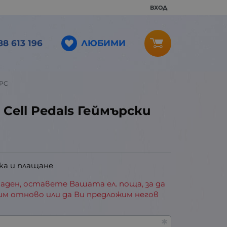
ВХОД
ЛЮБИМИ
88 613 196
 PC
Cell Pedals Геймърски
ка и плащане
аден, оставете Вашата ел. поща, за да
им отново или да Ви предложим негов