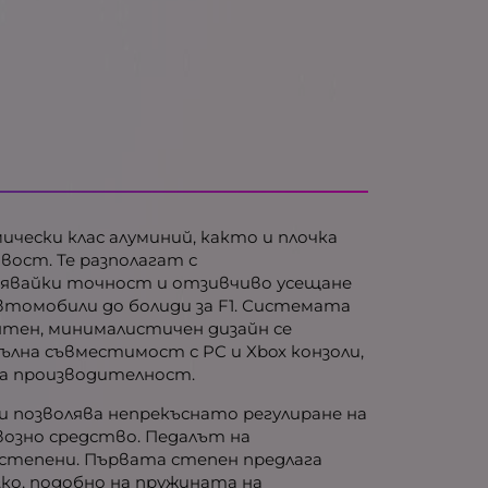
мически клас алуминий, както и плочка
вост. Те разполагат с
урявайки точност и отзивчиво усещане
 автомобили до болиди за F1. Системата
антен, минималистичен дизайн се
ълна съвместимост с PC и Xbox конзоли,
на производителност.
 и позволява непрекъснато регулиране на
озно средство. Педалът на
степени. Първата степен предлага
ко, подобно на пружината на