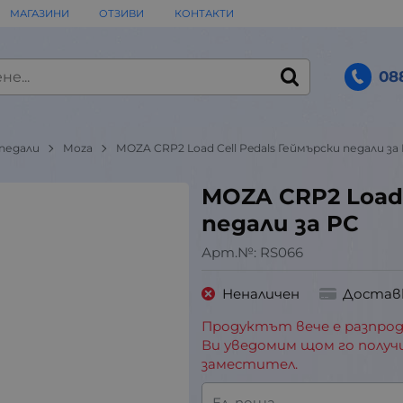
МАГАЗИНИ
ОТЗИВИ
КОНТАКТИ
08
 педали
Moza
MOZA CRP2 Load Cell Pedals Геймърски педали за
MOZA CRP2 Load 
педали за PC
Арт.№:
RS066
Неналичен
Достав
Продуктът вече е разпрод
Ви уведомим щом го получ
заместител.
Ел. поща