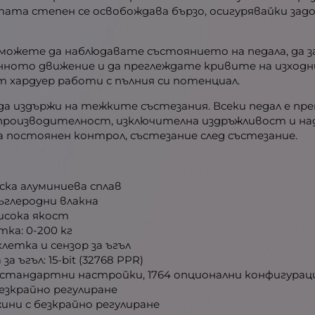
тата степен се освобождава бързо, осигурявайки за
 можете да наблюдавате състоянието на педала, да з
нното движение и да преглеждате кривите на изходни
 хардуер работи с пълния си потенциал.
да издържи на тежките състезания. Всеки педал е пр
 производителност, изключителна издръжливост и н
постоянен контрол, състезание след състезание.
ска алуминиева сплав
ъглеродни влакна
исока якост
ка: 0-200 кг
летка и сензор за ъгъл
 ъгъл: 15-bit (32768 PPR)
15 стандартни настройки, 1764 опционални конфигурац
безкрайно регулиране
ини с безкрайно регулиране