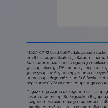
MOZA CRP2 Load Cell Pedals са геймърски
от въглеродни влакна за вашите пети. 
високотехнологични сензори за тежест 
за спирачка с до 1764 опции за персона
за регулиране без инструменти осигуря
интегрира безпроблемно във всеки сетъ
педалите CRP2 са проектирани за сери
Педалът за газта и съединителя се пред
силата, което прави възможно възпрои
съединителя имитира усещането на авт
кратко пътуване с леко съпротивление.