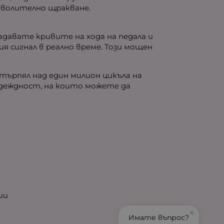
доволително щракване.
адавате кривите на хода на педала и
я сигнал в реално време. Този мощен
етърпял над един милион цикъла на
адеждност, на които можете да
ии
×
Имате въпрос?