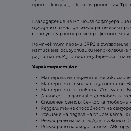
притискащия диск на съединителя. Тре
Благодарение на Pit House софтуера вие
изходния сигнал, да регулирате електро
софтуер гарантира, че професионалният
Комплектът педали CRP2 е създаден, за 
натискане, осигурявайки непоколебима
разчитате. Изпитайте увереността на 
Характеристики:
Материал на педалите: Аерокосмиче
Материал на плочката за петите: В
Материал на основата: Стомана с в
Диапазон на датчика за товарна клет
Спирачен сензор: Сензор за товарна к
Разделителна способност на сензора за
Усещане на педала на спирачката: 1
Регулиране на газта: Две пружини с 
Регулиране на съединителя: Две пруж