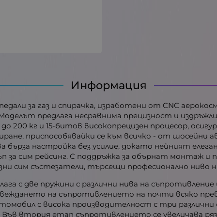
Информация
 педали за газ и спирачка, изработени от CNC аерокос
Моделът предлага несравнима прецизност и издръжли
до 200 кг и 15-битов високопрецизен процесор, осиг
лизиране, приспособявайки се към всичко - от шосейни
ва бърза настройка без усилие, докато нейният елег
п за сим рейсинг. С поддръжка за обърнат монтаж и п
озни сим състезатели, търсещи професионално ниво 
лага с две пружини с различни нива на съпротивление
звеждането на съпротивлението на почти всяко прев
омобил с висока производителност с три различни 
 Във втория етап съпротивлението се увеличава ряз