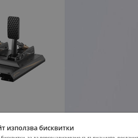
йт използва бисквитки
 бисквитки, за да персонализираме съдържанието, рекламит