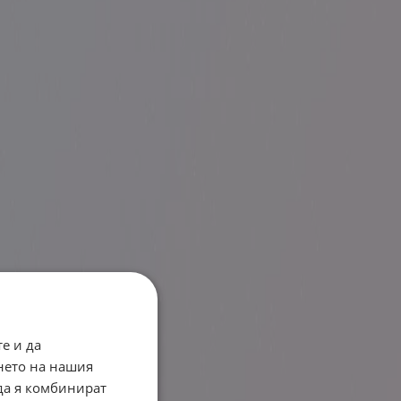
е и да
нето на нашия
 да я комбинират