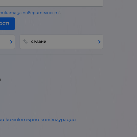
тиката за поверителност
“.
ОСТ!
СРАВНИ
i
B
z
ски компютърни конфигурации