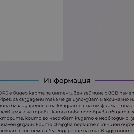
Информация
GDDR6 е видео карта за интензивен гейминг с 8GB па
Pipes, са създадени така че да използват максимално
на благодарение и на квадратната им форма. Топлин
 прехвърля към тръби, като това подобрява общата еф
екторите, които го насочват където е необходимо, з
иален дизайн, който свързва перките с външен обръч 
елната система и благодарение на тях въздухопотока 