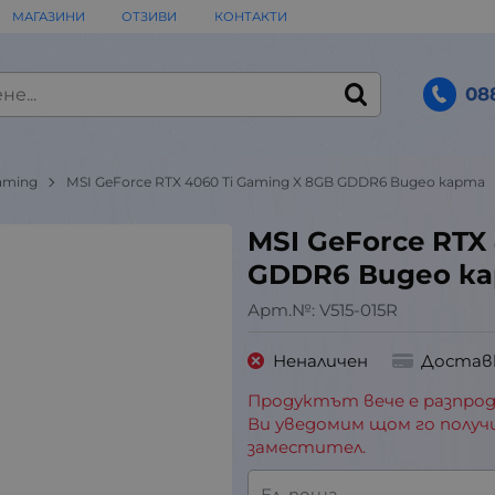
МАГАЗИНИ
ОТЗИВИ
КОНТАКТИ
08
aming
MSI GeForce RTX 4060 Ti Gaming X 8GB GDDR6 Видео карта
MSI GeForce RTX
GDDR6 Видео к
Арт.№:
V515-015R
Неналичен
Достав
Продуктът вече е разпрод
Ви уведомим щом го получ
заместител.
Ел. поща