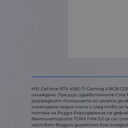
MSI GeForce RTX 4060 Ti Gaming X 8GB 
охлаждане. Прецизо изработените Core 
разпределят топлината по цялата дължи
никелирана медна плоча и след това се
потока на въздух благодарение на дефл
Вентилаторите TORX FAN 5.0 са със спец
насочват въздуха директно към охладит