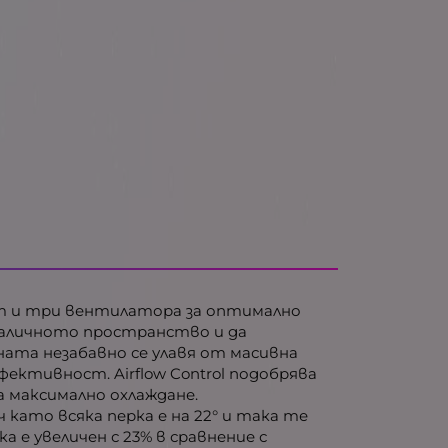
мет и три вентилатора за оптимално
 наличното пространство и да
ата незабавно се улавя от масивна
ективност. Airflow Control подобрява
а максимално охлаждане.
като всяка перка е на 22° и така те
е увеличен с 23% в сравнение с