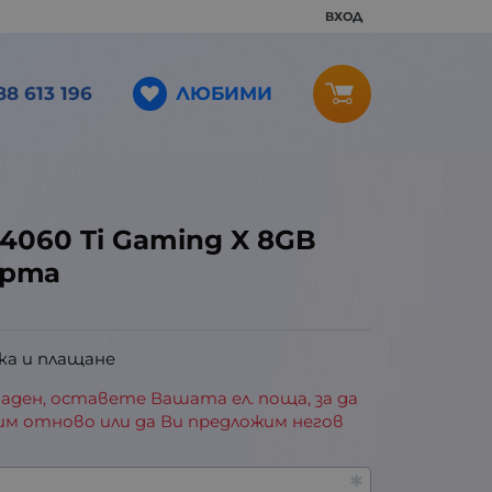
ВХОД
ЛЮБИМИ
88 613 196
 4060 Ti Gaming X 8GB
арта
ка и плащане
аден, оставете Вашата ел. поща, за да
им отново или да Ви предложим негов