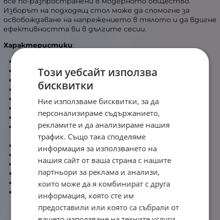
все по-разпространени в модерното общество.
Изборът на подходящ стол може да спомогне за
освобождаване на напрежението в тялото и да вдигне
ефективността ви в дългите сесии.
Характеристики
:
Изцяло стоманена рамка
Този уебсайт използва
Накланяща се облегалка до 180 градуса
Големи подлакътници с 4D настройки (в 4 посоки)
бисквитки
Сертифициран газов амортисьор Class 4
Стоманена основа тип звезда с пет лъча
Ние използваме бисквитки, за да
Колелца с голям диаметър - 75 мм
персонализираме съдържанието,
Заключваща функция на колелата
рекламите и да анализираме нашия
Включени в комплекта възглавници за врата и
трафик. Също така споделяме
лумбална опора
Пълнеж от формована пяна с висока плътност
информация за използването на
Плътност на пяната: 40-45 kg/m3
нашия сайт от ваша страна с нашите
Покритие от висококачествена изкуствена кожа
партньори за реклама и анализи,
Механизъм за накланяне (стандартен)
Заключване на накланянето
които може да я комбинират с друга
Гаранция: 24 месеца
информация, която сте им
предоставили или която са събрали от
вашето използване на техните услуги.