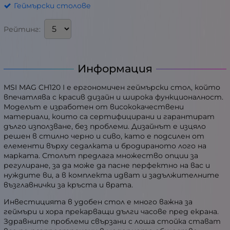
Геймърски столове
Рейтинг:
Информация
MSI MAG CH120 I е ергономичен геймърски стол, който
впечатлява с красив дизайн и широка функционалност.
Моделът е изработен от висококачествени
материали, които са сертифицирани и гарантират
дълго използване, без проблеми. Дизайнът е изцяло
решен в стилно черно и сиво, като е подсилен от
елементи върху седалката и бродираното лого на
марката. Столът предлага множество опции за
регулиране, за да може да пасне перфектно на вас и
нуждите ви, а в комплекта идват и задължителните
възглавнички за кръста и врата.
Инвестицията в удобен стол е много важна за
геймъри и хора прекарващи дълги часове пред екрана.
Здравните проблеми свързани с лоша стойка стават