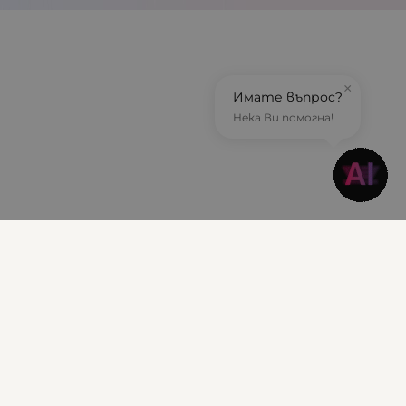
×
Имате въпрос?
Нека Ви помогна!
Информация
Доставка и плащане
Гаранционни условия
Общи условия за ползване
Политиката за поверителност