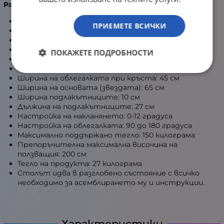
Размери и физически характеристики
:
Височина: 122.5 - 130 см
ПРИЕМЕТЕ ВСИЧКИ
Височина на облегалката: 80 см
Височина на позиция за сядане: 47.5 - 55 см
Ширина на седалката: 52 см
ПОКАЖЕТЕ ПОДРОБНОСТИ
Дълбочина на седалката: 52.5 см
Ширина на облегалката при раменете: 55 см
Ширина на облегалката при кръста: 45 см
Ширина на основата (звездата): 65 см
Ширина подлакътниците: 10 см
Дължина на подлакътниците: 27 см
Настройка на накланянето: 0-12 градуса
Настройка на облегалката: 90 до 180 градуса
Максимално поддържано тегло: 150 килограма
Препоръчителна максимална височина на
ползващия: 200 см
Тегло на продукта: 27 килограма
Столът идва в разглобено състояние с всичко
необходимо за асемблирането му и инструкции.
Характеристики