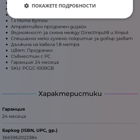
2 х тригъра
ПОКАЖЕТЕ ПОДРОБНОСТИ
2 х бутона на рамената
1 х D-Pad
1 x Home бутон
Атрактивен прозрачен дизайн
Възможност за смяна между DirectInput8 и Xinput
Специално меко гумено покритие за добър захват
Дължина на кабела 1.8 метра
Цвят: Прозрачен
Съвместим с PC
Гаранция: 24 месеца
SKU: PCGC-100RGB
Характеристики
Гаранция
24 месеца
Баркод (ISBN, UPC, др.)
3665962022384