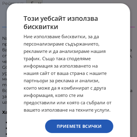
Рейтинг:
Този уебсайт използва
бисквитки
Информация
Ние използваме бисквитки, за да
Nacon GC-100 е геймърски контролер с атрактивен
персонализираме съдържанието,
прозрачен дизайн и RGB подсветка предназначен за
вашия компютър. Той има опция за смяна между двата
рекламите и да анализираме нашия
стандарта DirectInput8 и Xinput, което ще гарантира,
трафик. Също така споделяме
че е 100% съвместим с всички игри за Windows. Nacon
информация за използването на
GC-100 има меко гумено покритие, осигуряващо ви
нашия сайт от ваша страна с нашите
удобен захват по време на ползване. Благодарение на
множеството си бутони този контролер би
партньори за реклама и анализи,
трябвало напълно да задоволи изискванията към
които може да я комбинират с друга
всякакъв вид игри. Моделът е оборудван с два мотора
информация, която сте им
за вибрация, които ще ви помогнат да усещате
предоставили или която са събрали от
играта по-добре.
вашето използване на техните услуги.
Характеристики:
2 х мотора за вибрация
ПРИЕМЕТЕ ВСИЧКИ
2 х аналогови стика
6 х бутона