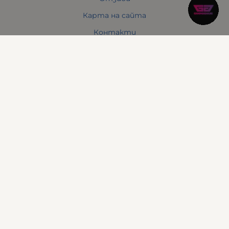
Карта на сайта
Контакти
Контакти
Понеделник до Петък
10:30 - 19:00
Събота
11:00 - 17:00
Неделя
почивен ден
Адрес
: Варна 9000, бул. Сливница, № 142
Телефон
:
0888 613 196
Мейл:
sales:at:gaminggear.bg
Методи на плащане
Следвайте ни