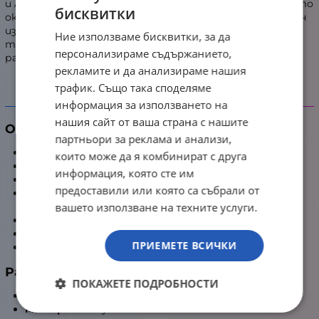
и AMD AM5/AM4, 6-годишната гаранция и опростеното
бисквитки
окабеляване превръщат Kraken Plus 240 RGB в идеален
избор за гейминг и овърклок системи, където се
Ние използваме бисквитки, за да
търсят високоефективно охлаждане, безшумна
персонализираме съдържанието,
работа, дълъг живот и атрактивен дизайн.
рекламите и да анализираме нашия
трафик. Също така споделяме
информация за използването на
Детайлни характеристики
нашия сайт от ваша страна с нашите
Основни характеристики
партньори за реклама и анализи,
Тип:
AIO воден охладител
които може да я комбинират с друга
Марка и модел:
NZXT Kraken Plus 240 RGB
информация, която сте им
Размер на радиатора:
240mm
предоставили или която са събрали от
RGB осветление:
Да – NZXT RGB (управление чрез
вашето използване на техните услуги.
CAM, 8-pin към помпата)
LCD дисплей:
1.54" квадратен LCD
Цвят:
Black
ПРИЕМЕТЕ ВСИЧКИ
Гаранция:
72 месеца (6 години)
Радиатор
ПОКАЖЕТЕ ПОДРОБНОСТИ
Размери:
281 × 120 × 27 mm
Материал:
Алуминий