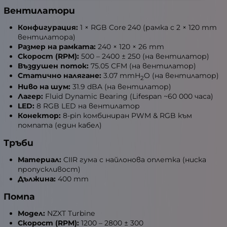
Вентилатори
Конфигурация:
1 × RGB Core 240 (рамка с 2 × 120 mm
вентилатора)
Размер на рамката:
240 × 120 × 26 mm
Скорост (RPM):
500 – 2400 ± 250 (на вентилатор)
Въздушен поток:
75.05 CFM (на вентилатор)
Статично налягане:
3.07 mmH
O (на вентилатор)
2
Ниво на шум:
31.9 dBA (на вентилатор)
Лагер:
Fluid Dynamic Bearing (Lifespan ~60 000 часа)
LED:
8 RGB LED на вентилатор
Конектор:
8-pin комбиниран PWM & RGB към
помпата (един кабел)
Тръби
Материал:
CIIR гума с найлонова оплетка (ниска
пропускливост)
Дължина:
400 mm
Помпа
Модел:
NZXT Turbine
Скорост (RPM):
1200 – 2800 ± 300