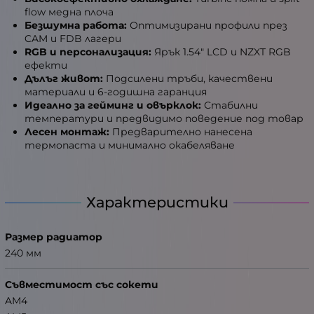
flow медна плоча
Безшумна работа:
Оптимизирани профили през
CAM и FDB лагери
RGB и персонализация:
Ярък 1.54" LCD и NZXT RGB
ефекти
Дълъг живот:
Подсилени тръби, качествени
материали и 6-годишна гаранция
Идеално за гейминг и овърклок:
Стабилни
температури и предвидимо поведение под товар
Лесен монтаж:
Предварително нанесена
термопаста и минимално окабеляване
Характеристики
Размер радиатор
240 мм
Съвместимост със сокети
AM4