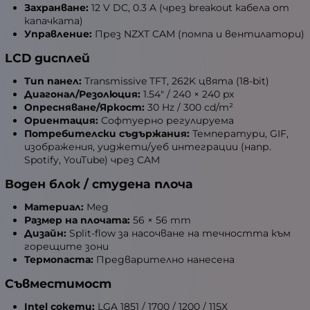
Захранване:
12 V DC, 0.3 A (чрез breakout кабела от
капачката)
Управление:
През NZXT CAM (помпа и вентилатори)
LCD дисплей
Тип панел:
Transmissive TFT, 262K цвята (18-bit)
Диагонал/Резолюция:
1.54" / 240 × 240 px
Опресняване/Яркост:
30 Hz / 300 cd/m²
Ориентация:
Софтуерно регулируема
Потребителски съдържания:
Температури, GIF,
изображения, уиджети/уеб интеграции (напр.
Spotify, YouTube) чрез CAM
Воден блок / студена плоча
Материал:
Мед
Размер на плочата:
56 × 56 mm
Дизайн:
Split-flow за насочване на течността към
горещите зони
Термопаста:
Предварително нанесена
Съвместимост
Intel сокети:
LGA 1851 / 1700 / 1200 / 115X