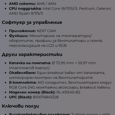
AMD сокети:
AM5 / AM4
CPU поддръжка:
Intel Core i9/i7/i5/i3, Pentium, Celeron;
AMD Ryzen 9/7/5/3
Софтуер за управление
Приложение:
NZXT CAM
Функции:
Мониторинг на температури/
оборотите, профили за вентилатори и помпа,
персонализация на LCD и RGB
Други характеристики
Капачка на помпата:
Ø 72.95 mm × 55.97 mm
(пластмасов корпус)
Окабеляване:
Един breakout кабел от капачката,
интегриран контрол на вентилаторите
В комплекта:
AIO охладител, вентилаторен модул
RGB Core 240, монтажни аксесоари, breakout кабели
Моделен номер (Black):
RL-KR240-B2
UPC (Black):
810074845328
Ключови ползи
Високоефективно охлаждане:
Turbine помпа и split-