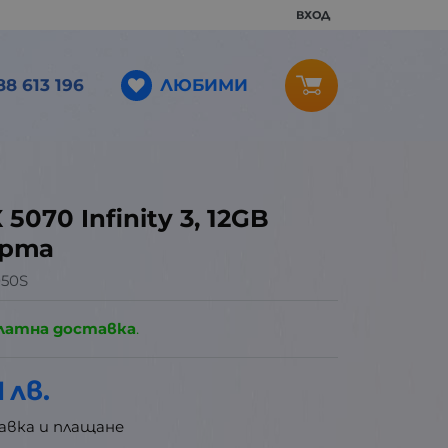
ВХОД
ЛЮБИМИ
88 613 196
 5070 Infinity 3, 12GB
арта
50S
латна доставка
.
1
лв.
авка и плащане