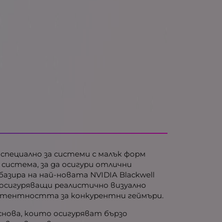
а специално за системи с малък форм
система, за да осигури отлични
зира на най-новата NVIDIA Blackwell
, осигуряващи реалистично визуално
 латентността за конкурентни геймъри.
снова, които осигуряват бързо