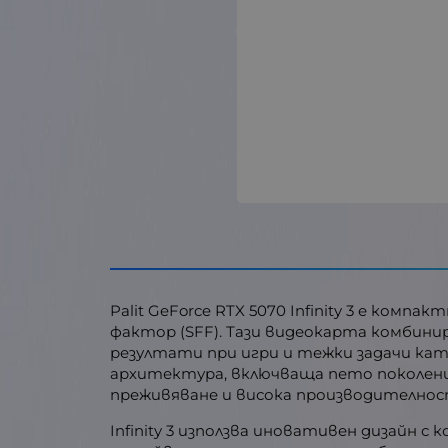
Palit GeForce RTX 5070 Infinity 3 е ком
фактор (SFF). Тази видеокарта комбин
резултати при игри и тежки задачи кат
архитектура, включваща пето поколение
преживяване и висока производителност
Infinity 3 използва иновативен дизайн