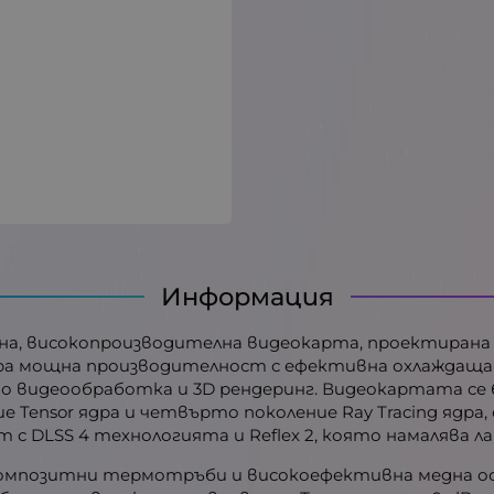
Информация
пактна, високопроизводителна видеокарта, проектиран
ира мощна производителност с ефективна охлаждаща 
о видеообработка и 3D рендеринг. Видеокартата се ба
 Tensor ядра и четвърто поколение Ray Tracing ядра
 с DLSS 4 технологията и Reflex 2, която намалява
 с композитни термотръби и високоефективна медна о