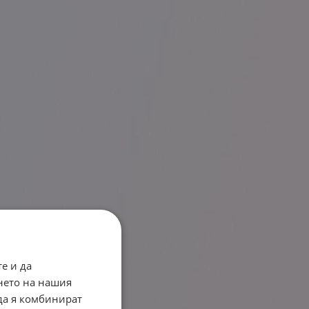
е и да
нето на нашия
 да я комбинират