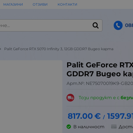
МАГАЗИНИ
ОТЗИВИ
КОНТАКТИ
08
Palit GeForce RTX 5070 Infinity 3, 12GB GDDR7 Видео карта
Palit GeForce RTX
GDDR7 Видео к
Арт.№:
NE75070019K9-GB20
Този продукт е с
безп
817.00
€
1597.9
/
В наличност
Дост