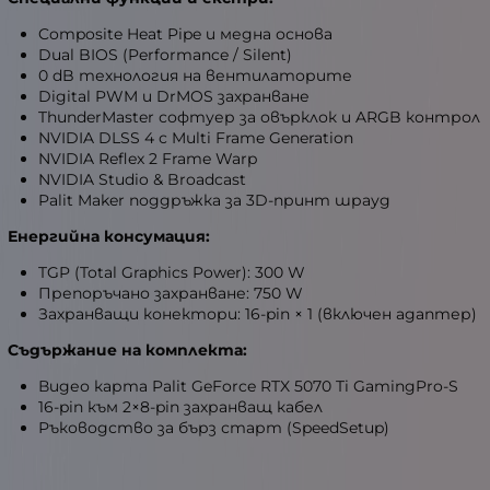
Composite Heat Pipe и медна основа
Dual BIOS (Performance / Silent)
0 dB технология на вентилаторите
Digital PWM и DrMOS захранване
ThunderMaster софтуер за овърклок и ARGB контрол
NVIDIA DLSS 4 с Multi Frame Generation
NVIDIA Reflex 2 Frame Warp
NVIDIA Studio & Broadcast
Palit Maker поддръжка за 3D-принт шрауд
Енергийна консумация:
TGP (Total Graphics Power): 300 W
Препоръчано захранване: 750 W
Захранващи конектори: 16-pin × 1 (включен адаптер)
Съдържание на комплекта:
Видео карта Palit GeForce RTX 5070 Ti GamingPro-S
16-pin към 2×8-pin захранващ кабел
Ръководство за бърз старт (SpeedSetup)