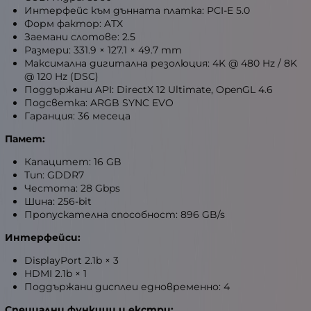
Интерфейс към дънната платка: PCI-E 5.0
Форм фактор: ATX
Заемани слотове: 2.5
Размери: 331.9 × 127.1 × 49.7 mm
Максимална дигитална резолюция: 4K @ 480 Hz / 8K
@ 120 Hz (DSC)
Поддържани API: DirectX 12 Ultimate, OpenGL 4.6
Подсветка: ARGB SYNC EVO
Гаранция: 36 месеца
Памет:
Капацитет: 16 GB
Тип: GDDR7
Честота: 28 Gbps
Шина: 256-bit
Пропускателна способност: 896 GB/s
Интерфейси:
DisplayPort 2.1b × 3
HDMI 2.1b × 1
Поддържани дисплеи едновременно: 4
Специални функции и екстри: