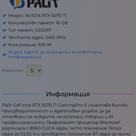
Модел: NVIDIA RTX 5070 TI
Количество памет: 16 GB
Тип памет: GDDR7
Честота ядро: 2452 MHz
Консумация: 300 W
Видео карти за геймърски компютърни
конфигурации
Рейтинг:
Информация
Palit GeForce RTX 5070 Ti GamingPro-S съчетава висока
производителност и адаптивен дизайн, за да
отговори на нуждите на геймъри, творци и AI-
професионалисти. Графичният процесор Blackwell
разполага с 8960 CUDA ядра, пето поколение Tensor
ядра за DLSS 4 и четвърто поколение RT ядра за пълно