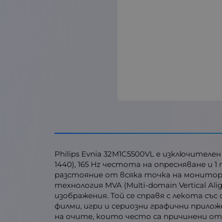
Philips Evnia 32M1C5500VL е изключител
1440), 165 Hz честота на опресняване и 
разстояние от всяка точка на монитора 
технология MVA (Multi-domain Vertical 
изображения. Той се справя с лекота с
филми, игри и сериозни графични прилож
на очите, които често са причинени от 