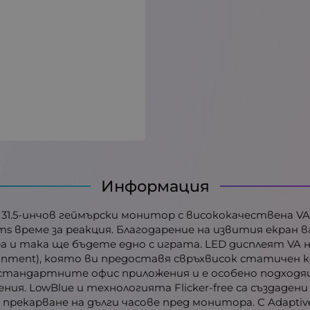
Информация
ен 31.5-инчов геймърски монитор с висококачествена V
1 ms време за реакция. Благодарение на извития екран
и така ще бъдете едно с играта. LED дисплеят VA на
Alignment), която ви предоставя свръхвисок статичен
ъс стандартните офис приложения и е особено подходя
ения. LowBlue и технологията Flicker-free са създад
прекарване на дълги часове пред монитора. С Adaptiv