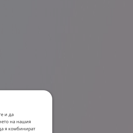
е и да
нето на нашия
 да я комбинират