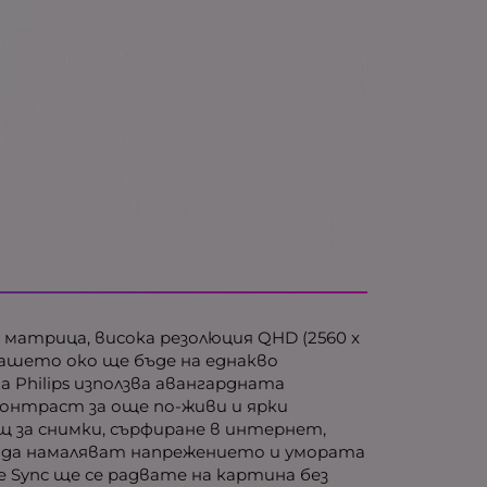
A матрица, висока резолюция QHD (2560 x
 вашето око ще бъде на еднакво
 Philips използва авангардната
 контраст за още по-живи и ярки
щ за снимки, сърфиране в интернет,
ени да намаляват напрежението и умората
e Sync ще се радвате на картина без