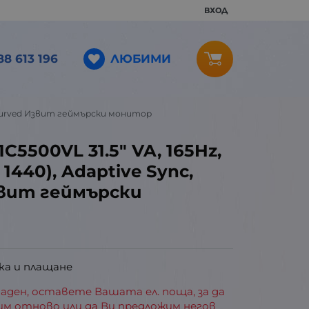
ВХОД
ЛЮБИМИ
88 613 196
00R Curved Извит геймърски монитор
1C5500VL 31.5" VA, 165Hz,
 1440), Adaptive Sync,
звит геймърски
ка и плащане
аден, оставете Вашата ел. поща, за да
им отново или да Ви предложим негов