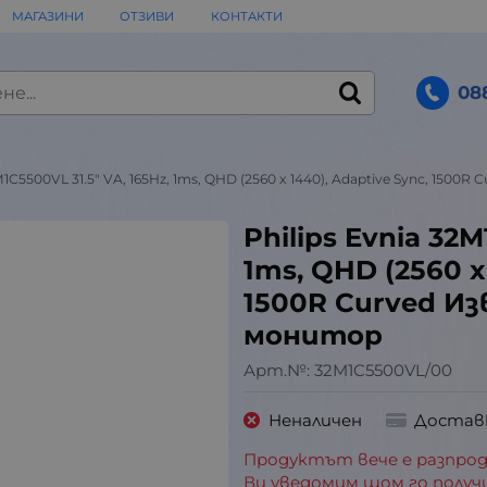
МАГАЗИНИ
ОТЗИВИ
КОНТАКТИ
08
2M1C5500VL 31.5" VA, 165Hz, 1ms, QHD (2560 x 1440), Adaptive Sync, 15
Philips Evnia 32M
1ms, QHD (2560 x
1500R Curved И
монитор
Арт.№:
32M1C5500VL/00
Неналичен
Достав
Продуктът вече е разпрод
Ви уведомим щом го получ