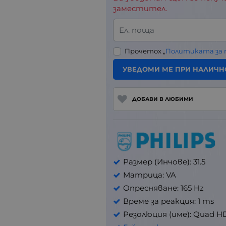
заместител.
Ел. поща
Прочетох „
Политиката за
УВЕДОМИ МЕ ПРИ НАЛИЧН
ДОБАВИ В ЛЮБИМИ
Размер (Инчове): 31.5
Матрица: VA
Опресняване: 165 Hz
Време за реакция: 1 ms
Резолюция (име): Quad HD