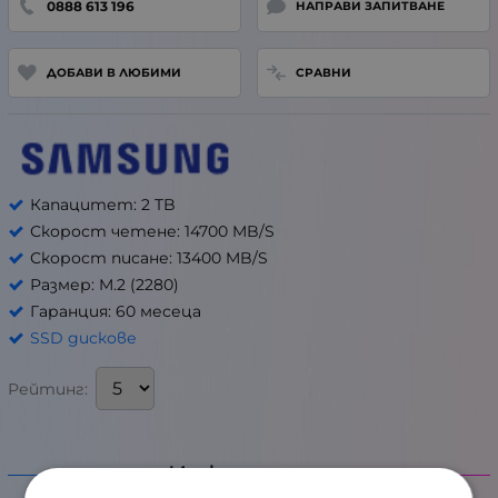
0888 613 196
НАПРАВИ ЗАПИТВАНЕ
ДОБАВИ В ЛЮБИМИ
СРАВНИ
Капацитет: 2 TB
Скорост четене: 14700 MB/S
Скорост писане: 13400 MB/S
Размер: M.2 (2280)
Гаранция: 60 месеца
SSD дискове
Рейтинг:
Информация