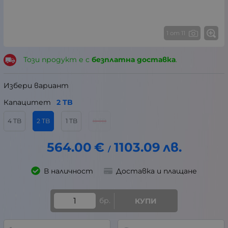
1 от 11
Този продукт е с
безплатна доставка
.
Избери вариант
Капацитет
2 TB
4 TB
2 TB
1 TB
8 TB
564.00
€
1103.09
лв.
/
В наличност
Доставка и плащане
бр.
КУПИ