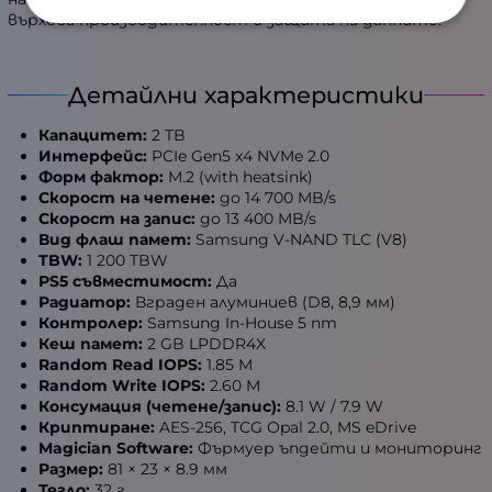
върхова
производителност
и защита на данните.
Детайлни характеристики
Капацитет:
2 TB
Интерфейс:
PCIe Gen5 x4 NVMe 2.0
Форм фактор:
M.2 (with heatsink)
Скорост на четене:
до 14 700 MB/s
Скорост на запис:
до 13 400 MB/s
Вид флаш памет:
Samsung V-NAND TLC (V8)
TBW:
1 200 TBW
PS5 съвместимост:
Да
Радиатор:
Вграден алуминиев (D8, 8,9 мм)
Контролер:
Samsung In-House 5 nm
Кеш памет:
2 GB LPDDR4X
Random Read IOPS:
1.85 M
Random Write IOPS:
2.60 M
Консумация (четене/запис):
8.1 W / 7.9 W
Криптиране:
AES-256, TCG Opal 2.0, MS eDrive
Magician Software:
Фърмуер ъпдейти и мониторинг
Размер:
81 × 23 × 8.9 мм
Тегло:
32 г