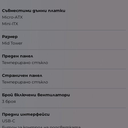
Съвместими дънни платки
Micro-ATX
Mini-ITX
Размер
Mid Tower
Преден панел
Темперирано стъкло
Страничен панел
Темперирано стъкло
Брой включени вентилатори
3 броя
Предни интерфейси
USB-C
Бутон за контрол на подсветката