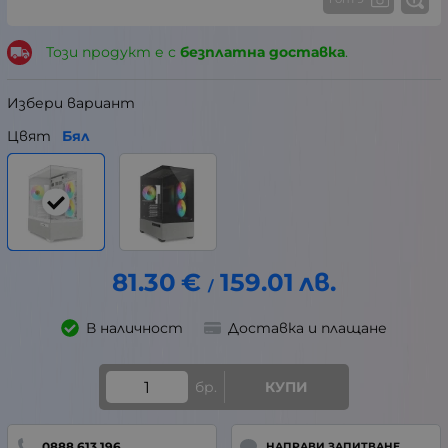
Този продукт е с
безплатна доставка
.
Избери вариант
Цвят
Бял
81.30
€
159.01
лв.
/
В наличност
Доставка и плащане
бр.
КУПИ
0888 613 196
НАПРАВИ ЗАПИТВАНЕ