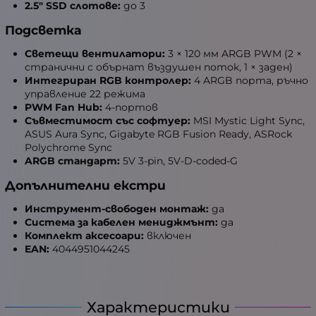
2.5" SSD слотове:
до 3
Подсветка
Светещи вентилатори:
3 × 120 мм ARGB PWM (2 ×
странични с обърнат въздушен поток, 1 × заден)
Интегриран RGB контролер:
4 ARGB порта, ръчно
управление 22 режима
PWM Fan Hub:
4-портов
Съвместимост със софтуер:
MSI Mystic Light Sync,
ASUS Aura Sync, Gigabyte RGB Fusion Ready, ASRock
Polychrome Sync
ARGB стандарт:
5V 3-pin, 5V-D-coded-G
Допълнителни екстри
Инструмент-свободен монтаж:
да
Система за кабелен мениджмънт:
да
Комплект аксесоари:
включен
EAN:
4044951044245
Характеристики