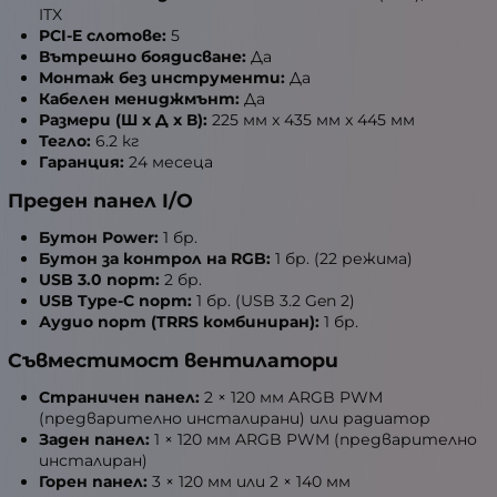
ITX
PCI-E слотове:
5
Вътрешно боядисване:
Да
Монтаж без инструменти:
Да
Кабелен мениджмънт:
Да
Размери (Ш x Д x В):
225 мм x 435 мм x 445 мм
Тегло:
6.2 кг
Гаранция:
24 месеца
Преден панел I/O
Бутон Power:
1 бр.
Бутон за контрол на RGB:
1 бр. (22 режима)
USB 3.0 порт:
2 бр.
USB Type-C порт:
1 бр. (USB 3.2 Gen 2)
Аудио порт (TRRS комбиниран):
1 бр.
Съвместимост вентилатори
Страничен панел:
2 × 120 мм ARGB PWM
(предварително инсталирани) или радиатор
Заден панел:
1 × 120 мм ARGB PWM (предварително
инсталиран)
Горен панел:
3 × 120 мм или 2 × 140 мм