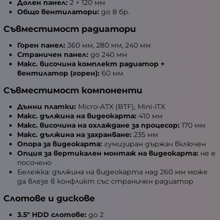
Долен панел:
2 × 120 мм
Общо вентилатори:
до 8 бр.
Съвместимост радиатори
Горен панел:
360 мм, 280 мм, 240 мм
Страничен панел:
до 240 мм
Макс. височина комплект радиатор +
вентилатор (горен):
60 мм
Съвместимост компоненти
Дънни платки:
Micro-ATX (BTF), Mini-ITX
Макс. дължина на видеокарта:
410 мм
Макс. височина на охлаждане за процесор:
170 мм
Макс. дължина на захранване:
235 мм
Опора за видеокарта:
гумизиран държач включен
Опция за вертикален монтаж на видеокарта:
не е
посочено
Бележка:
дължина на видеокарта над 260 мм може
да влезе в конфликт със страничен радиатор
Слотове и дискове
3.5" HDD слотове:
до 2