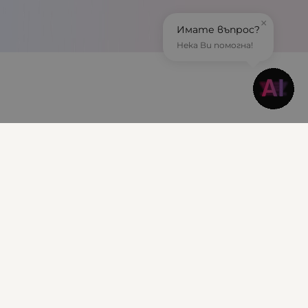
×
Имате въпрос?
Нека Ви помогна!
Информация
Доставка и плащане
Гаранционни условия