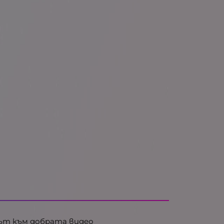
чът към добрата видео