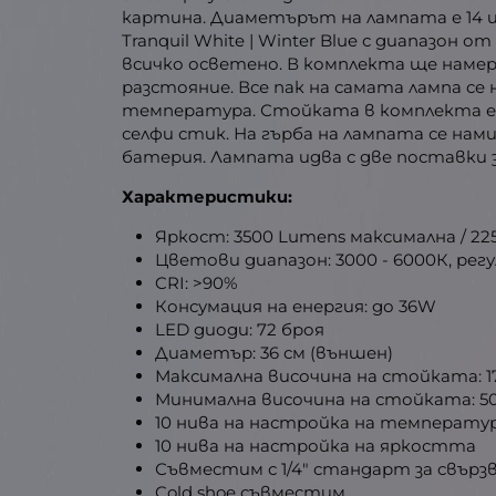
картина. Диаметърът на лампата е 14 ин
Tranquil White | Winter Blue с диапазон 
всичко осветено. В комплекта ще наме
разстояние. Все пак на самата лампа с
температура. Стойката в комплекта е ре
селфи стик. На гърба на лампата се на
батерия. Лампата идва с две поставки 
Характеристики:
Яркост: 3500 Lumens максимална / 22
Цветови диапазон: 3000 - 6000К, рег
CRI: >90%
Консумация на енергия: до 36W
LED диоди: 72 броя
Диаметър: 36 см (външен)
Максимална височина на стойката: 1
Минимална височина на стойката: 5
10 нива на настройка на температ
10 нива на настройка на яркостта
Съвместим с 1/4" стандарт за свърз
Cold shoe съвместим