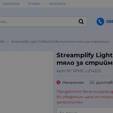
МАГАЗИНИ
ОТЗИВИ
КОНТАКТИ
08
lify
Streamplify Light 14 Black Осветително тяло за стрийминг
Streamplify Lig
тяло за стрийм
Арт.№:
SPMC-LZ14222
Неналичен
Достав
Продуктът вече е разпрод
Ви уведомим щом го получ
заместител.
Ел. поща