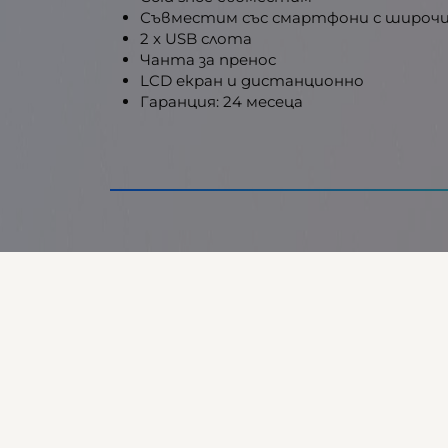
Съвместим със смартфони с широчи
2 x USB слота
Чанта за пренос
LCD екран и дистанционно
Гаранция: 24 месеца
Гаранция
Баркод (ISBN, UPC, др.)