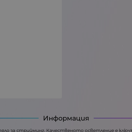
Информация
но тяло за стрийминг. Качественото осветление е клю