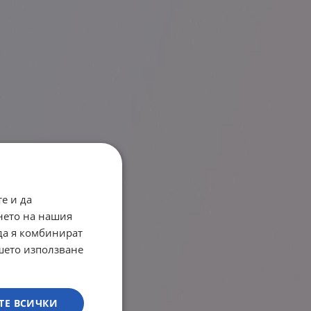
е и да
нето на нашия
 да я комбинират
ашето използване
ТЕ ВСИЧКИ