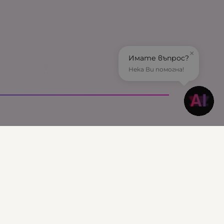
×
Имате въпрос?
Нека Ви помогна!