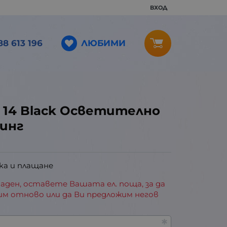
ВХОД
ЛЮБИМИ
88 613 196
ht 14 Black Осветително
инг
ка и плащане
аден, оставете Вашата ел. поща, за да
им отново или да Ви предложим негов