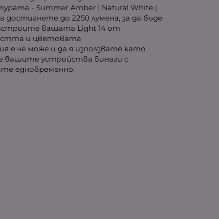
рата - Summer Amber | Natural White |
да достигнете до 2250 лумена, за да бъде
астроите вашата Light 14 от
ркостта и цветовата
я е че може и да я използвате като
те вашите устройства винаги с
вате едновременно.