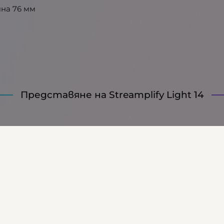
на 76 мм
Представяне на Streamplify Light 14
Характеристики
24 месеца
4251442506391