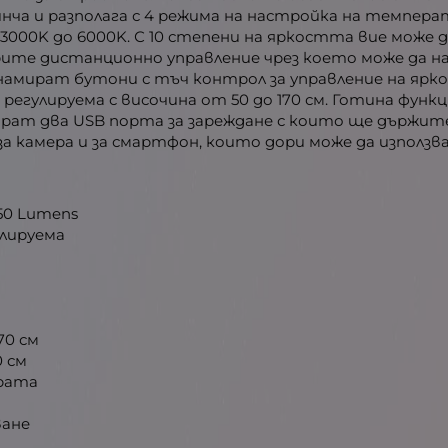
ча и разполага с 4 режима на настройка на температу
от 3000K до 6000K. С 10 степени на яркостта вие може 
рите дистанционно управление чрез което може да н
е намират бутони с тъч контрол за управление на я
гулируема с височина от 50 до 170 см. Готина функци
мират два USB порта за зареждане с които ще държи
за камера и за смартфон, които дори може да използ
50 Lumens
улируема
70 см
0 см
урата
ване