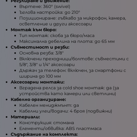
Регулиране и движение:
Въртене: 360° (swivel)
Ъглова настройка: до 210°
Позициониране: гъвкаво за микрофон, камера,
осветление и други аксесоари
Монтаж към бюро:
Тип монтаж: скоба за бюро/маса
Максимална дебелина на плота: до 65 мм
Съвместимост и резби:
Основна резба: 3/8"
Включени преходници/болтове: съвместими с
5/8", 3/8" и 1/4" аксесоари
Държач за телефон: включен, за смартфони с
ширина до 100 мм
Аксесоарни монтажи:
Вградена релса за cold shoe монтаж: да (за
устройства като камери или светлини)
Кабелно организиране:
Кабелен мениджмънт: да
Кабелни улеи/водачи: 4 броя (подвижни)
Материали:
Конструкция: стомана
Елементи/обвивка: ABS пластмаса
Съдържание на комплекта: