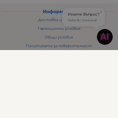
Информация
×
Имате въпрос?
Доставка и плащане
Нека Ви помогна!
Гаранционни условия
Общи условия
Политиката за поверителност
Политика за използване на бисквитки
Решаване на спорове - ОРС
Отказ от онлайн поръчка
Условия за връщане
За Нас
Отзиви
Карта на сайта
Контакти