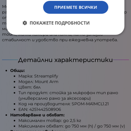
Mount Arm White идва с преходници/болтове за
ПРИЕМЕТЕ ВСИЧКИ
различни резби, така че да е съвместим с широк набор
от микрофонни държачи и аксесоари. Максималният
ПОКАЖЕТЕ ПОДРОБНОСТИ
товар до 2,5 кг позволява монтаж не само на леки
микрофони, но и на по-солидни комбинации с shock
mount, малки камери или лампи, като запазва
стабилност и удобство при ежедневна употреба.
Детайлни характеристики
Общи:
Марка: Streamplify
Модел: Mount Arm
Цвят: бял
Тип продукт: стойка за микрофон тип рамо
(универсално рамо за аксесоари)
Код на производителя: SPOM-MA1MCL1.21
EAN: 4251442508906
Натоварване и обхват:
Максимален товар: до 2,5 кг
Максимален обхват: до 750 мм (h) / до 750 мм (v)