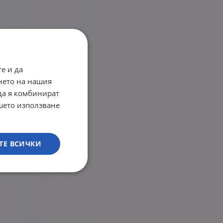
е и да
нето на нашия
 да я комбинират
ашето използване
ТЕ ВСИЧКИ