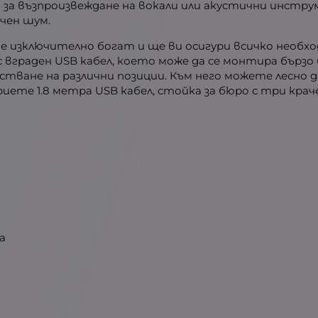
о за възпроизвеждане на вокали или акустични инст
ичен шум.
 е изключително богат и ще ви осигури всичко необход
граден USB кабел, което може да се монтира бързо и 
естване на различни позиции. Към него можете лесно
риете 1.8 метра USB кабел, стойка за бюро с три кр
а