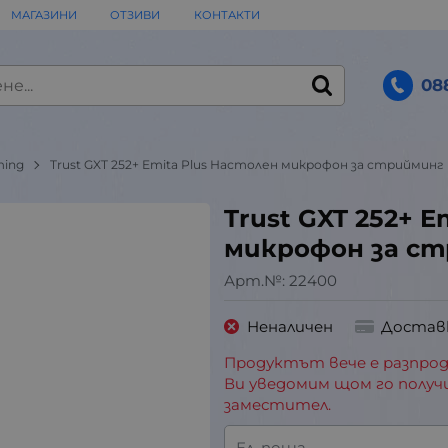
МАГАЗИНИ
ОТЗИВИ
КОНТАКТИ
08
ming
Trust GXT 252+ Emita Plus Настолен микрофон за стрийминг
Trust GXT 252+ 
микрофон за с
Арт.№:
22400
Неналичен
Достав
Продуктът вече е разпрод
Ви уведомим щом го получ
заместител.
Ел. поща