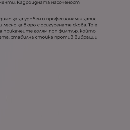
рументи. Кадроидната насоченост
имо за за удобен и професионален запис.
лесно за бюро с осигурената скоба. То е
 да прикачеите голям поп филтър, който
ачета, стабилна стойка против вибрации