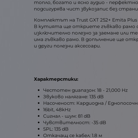
топло, богато и ясно аудио - перфектн
подсигурява чист звукозапис без стран
Комплектът на Trust GXT 252+ Emita Plus
В кутията ще откриете гъвкаво рамо с в
изключително полезно за заемане или т
има гъвкаво рамо. В допълнение ще отк
и други полезни аксесоари.
Характерстики:
Честотен диапазон: 18 - 21,000 Hz
Звуково налягане: 135 dB
Насоченост: Кардиодна / Еднопосочн
16bit, 48kHz
Сигнал - шум: 81 dB
Чувствителност: -35 dB
SPL: 135 dB
Откачащ се кабел: 1.8 м