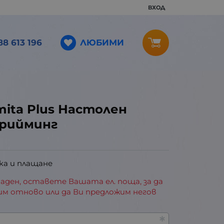
ВХОД
ЛЮБИМИ
88 613 196
Emita Plus Настолен
трийминг
ка и плащане
аден, оставете Вашата ел. поща, за да
им отново или да Ви предложим негов